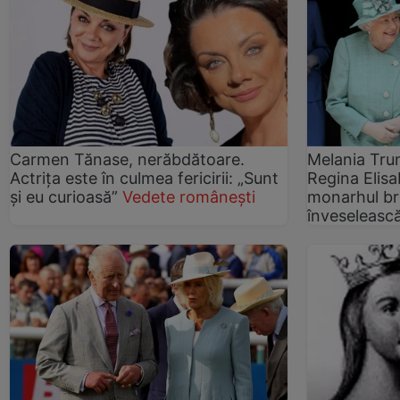
Carmen Tănase, nerăbdătoare.
Melania Tru
Actrița este în culmea fericirii: „Sunt
Regina Elisa
și eu curioasă”
Vedete românești
monarhul bri
înveseleasc