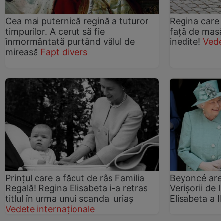
Cea mai puternică regină a tuturor
Regina care 
timpurilor. A cerut să fie
față de masă
înmormântată purtând vălul de
inedite!
Ved
mireasă
Fapt divers
Prințul care a făcut de râs Familia
Beyoncé are
Regală! Regina Elisabeta i-a retras
Verișorii de
titlul în urma unui scandal uriaș
Elisabeta a I
Vedete internaționale