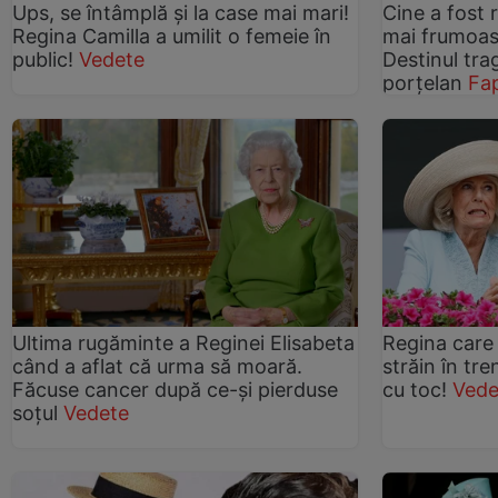
Ups, se întâmplă și la case mai mari!
Cine a fost 
Regina Camilla a umilit o femeie în
mai frumoasă
public!
Vedete
Destinul trag
porțelan
Fap
Ultima rugăminte a Reginei Elisabeta
Regina care 
când a aflat că urma să moară.
străin în tr
Făcuse cancer după ce-și pierduse
cu toc!
Vede
soțul
Vedete