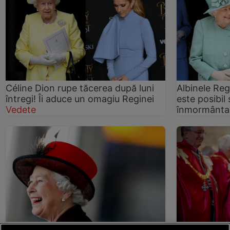
Céline Dion rupe tăcerea după luni
Albinele Regi
întregi! Îi aduce un omagiu Reginei
este posibil 
Vedete
înmormânta
Regina Elisabeta bea șampanie
O scrisoare a