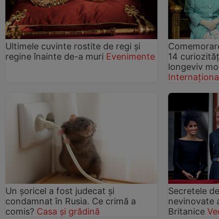
Ultimele cuvinte rostite de regi și
Comemorare 
regine înainte de-a muri
Evenimente
14 curiozită
longeviv mo
Internaționa
Un șoricel a fost judecat și
Secretele de 
condamnat în Rusia. Ce crimă a
nevinovate a
comis?
Casa și grădină
Britanice
Ve