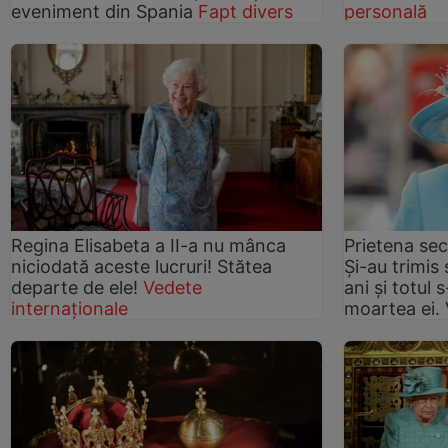
eveniment din Spania
Fapt divers
personală
Regina Elisabeta a II-a nu mânca
Prietena sec
niciodată aceste lucruri! Stătea
Și-au trimis
departe de ele!
Vedete
ani și totul 
internaționale
moartea ei.