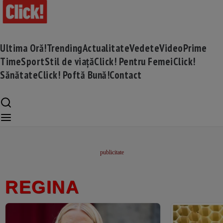
Ultima Oră!
Trending
Actualitate
Vedete
Video
Prime
Time
Sport
Stil de viață
Click! Pentru Femei
Click!
Sănătate
Click! Poftă Bună!
Contact
REGINA