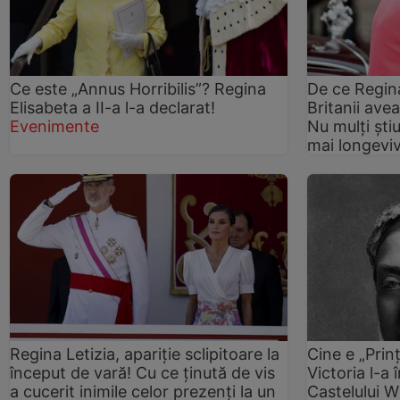
Ce este „Annus Horribilis”? Regina
De ce Regina
Elisabeta a II-a l-a declarat!
Britanii ave
Evenimente
Nu mulți ști
mai longevi
Regina Letizia, apariție sclipitoare la
Cine e „Prin
început de vară! Cu ce ținută de vis
Victoria l-a
a cucerit inimile celor prezenți la un
Castelului 