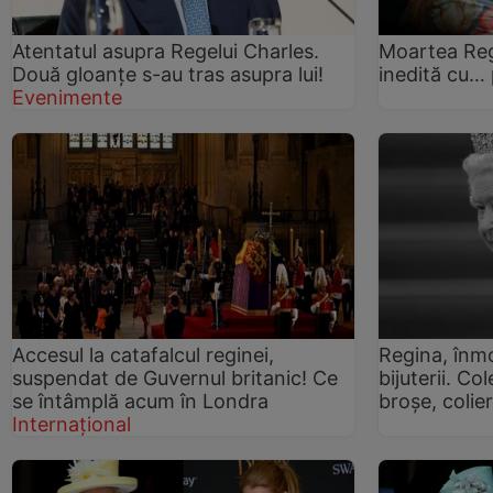
Atentatul asupra Regelui Charles.
Moartea Reg
Două gloanțe s-au tras asupra lui!
inedită cu… p
Evenimente
Accesul la catafalcul reginei,
Regina, înm
suspendat de Guvernul britanic! Ce
bijuterii. C
se întâmplă acum în Londra
broșe, colier
Internațional