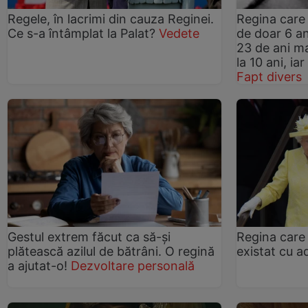
Regele, în lacrimi din cauza Reginei.
Regina care 
Ce s-a întâmplat la Palat?
Vedete
de doar 6 a
23 de ani m
la 10 ani, iar
Fapt divers
Gestul extrem făcut ca să-și
Regina care 
plătească azilul de bătrâni. O regină
existat cu a
a ajutat-o!
Dezvoltare personală