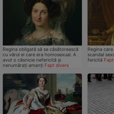
Regina obligată să se căsătorească
Regina care 
cu vărul ei care era homosexual. A
scandal sexu
avut o căsnicie nefericită și
fericită
Fapt
nenumărați amanți
Fapt divers