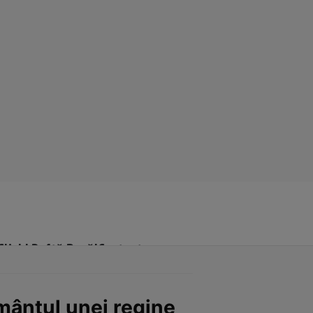
Click! Poftă Bună!
Contact
rmântul unei regine