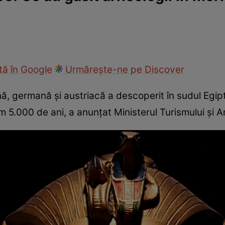
ie
Național
Sport
ă în Google
Urmărește-ne pe Discover
ă, germană şi austriacă a descoperit în sudul Egipt
m 5.000 de ani, a anunţat Ministerul Turismului şi An