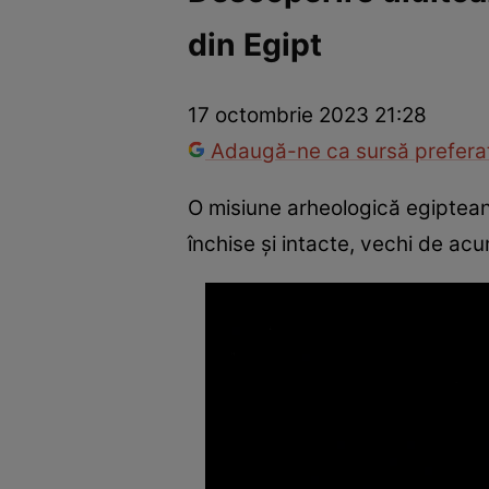
din Egipt
Război Ucraina-Rusia
Internațional
Fapt divers
Tehnolog
17 octombrie 2023 21:28
Adaugă-ne ca sursă preferat
O misiune arheologică egiptean
închise şi intacte, vechi de acu