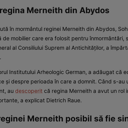
 regina Merneith din Abydos
ută în mormântul reginei Merneith din Abydos, Soha
 de mobilier care era folosit pentru înmormântări, 
eral al Consiliului Suprem al Antichităţilor, a împă
.
orul Institutului Arheologic German, a adăugat că 
ce şi despre perioada în care a domnit. Când s-au ui
ânt, au
descoperit
că regina Merneith a avut un rol 
rtante, a explicat Dietrich Raue.
eginei Merneith posibil să fie si