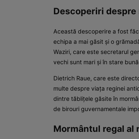
Descoperiri despre
Această descoperire a fost făc
echipa a mai găsit şi o grămadă
Waziri, care este secretarul gen
vechi sunt mari şi în stare bună
Dietrich Raue, care este direct
multe despre viaţa reginei anti
dintre tăbliţele găsite în morm
de birouri guvernamentale impo
Mormântul regal al r