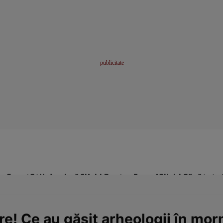
me
Sport
Stil de viață
Click! Pentru Femei
Click! Sănătate
re! Ce au găsit arheologii în mo