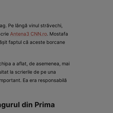
g. Pe lângă vinul străvechi,
scrie
Antena3 CNN.ro
. Mostafa
rtăşit faptul că aceste borcane
echipa a aflat, de asemenea, mai
tat la scrierile de pe una
important. Ea era responsabilă
ngurul din Prima