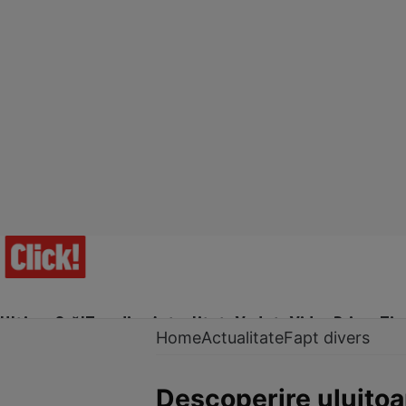
Ultima Oră!
Trending
Actualitate
Vedete
Video
Prime Ti
Home
Actualitate
Fapt divers
Descoperire uluitoa