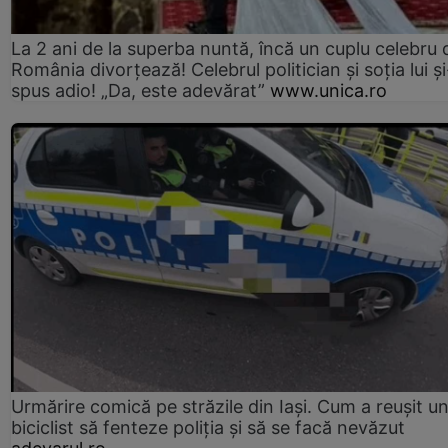
La 2 ani de la superba nuntă, încă un cuplu celebru 
România divorțează! Celebrul politician și soția lui ș
spus adio! „Da, este adevărat”
www.unica.ro
Urmărire comică pe străzile din Iași. Cum a reușit u
biciclist să fenteze poliția și să se facă nevăzut