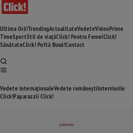
Ultima Oră!
Trending
Actualitate
Vedete
Video
Prime
Time
Sport
Stil de viață
Click! Pentru Femei
Click!
Sănătate
Click! Poftă Bună!
Contact
Vedete internaționale
Vedete românești
Interviurile
Click!
Paparazzii Click!