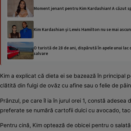
Moment jenant pentru Kim Kardashian! A căzut spec
Kim Kardashian și Lewis Hamilton nu se mai ascun
O turistă de 28 de ani, dispărută în apele unui lac 
salvare
Kim a explicat că dieta ei se bazează în principal p
clătită din fulgi de ovăz cu afine sau o felie de pâ
Prânzul, pe care îl ia în jurul orei 1, constă adese
preferate se numără cartofii dulci cu avocado, tac
Pentru cină, Kim optează de obicei pentru o salată