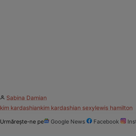
Sabina Damian
kim kardashian
kim kardashian sexy
lewis hamilton
Urmărește-ne pe
Google News
Facebook
In