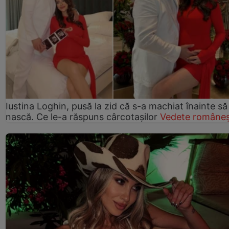
Iustina Loghin, pusă la zid că s-a machiat înainte să
nască. Ce le-a răspuns cârcotașilor
Vedete româneș