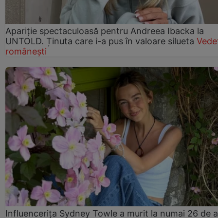
Apariție spectaculoasă pentru Andreea Ibacka la
UNTOLD. Ținuta care i-a pus în valoare silueta
Vede
românești
Influencerița Sydney Towle a murit la numai 26 de a