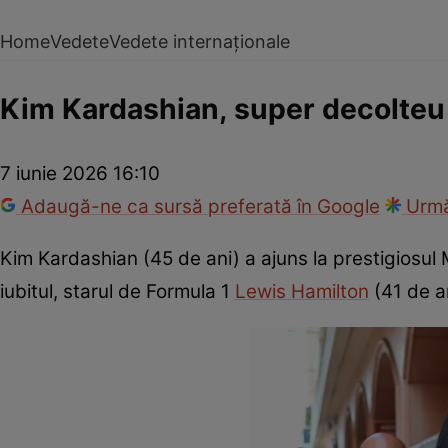
Home
Vedete
Vedete internaționale
Kim Kardashian, super decolteu
7 iunie 2026 16:10
Adaugă-ne ca sursă preferată în Google
Urmă
Kim Kardashian (45 de ani) a ajuns la prestigiosul
iubitul, starul de Formula 1
Lewis Hamilton
(41 de an