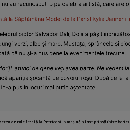
t nu au recunoscut-o pe celebra artistă, care are o 
ntă la Săptămâna Modei de la Paris! Kylie Jenner i-a
lebrul pictor Salvador Dali, Doja a pășit încrezăt
ungi verzi, albe și maro. Mustața, sprâncele și cio
icată că nu și-a pus gene la evenimentele trecute.
riți, atunci de gene veți avea parte. Ne vedem la 
 facă apariția șocantă pe covorul roșu. După ce le-a
le-a pus în locuri mai puțin așteptate.
cerea de cale ferată la Petricani: o mașină a fost prinsă între barier