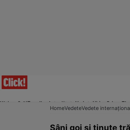
Ultima Oră!
Trending
Actualitate
Vedete
Video
Prime Ti
Home
Vedete
Vedete internaționa
Sâni goi și ținute t