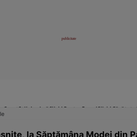
me
Sport
Stil de viață
Click! Pentru Femei
Click! Sănătate
le
răsnite, la Săptămâna Modei din Pa