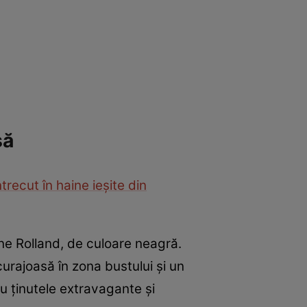
să
recut în haine ieșite din
ane Rolland, de culoare neagră.
curajoasă în zona bustului și un
ru ținutele extravagante și