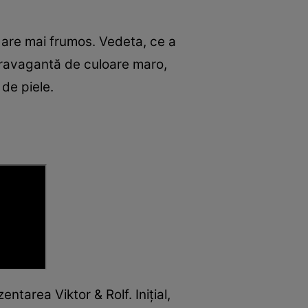
e are mai frumos. Vedeta, ce a
xtravagantă de culoare maro,
 de piele.
ntarea Viktor & Rolf. Inițial,