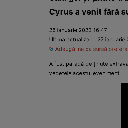
Cyrus a venit fără s
Vedete internaționale
Vedete românești
Interviurile Cli
26 ianuarie 2023 16:47
Ultima actualizare:
27 ianuarie
Adaugă-ne ca sursă preferat
A fost paradă de ținute extrava
vedetele acestui eveniment.