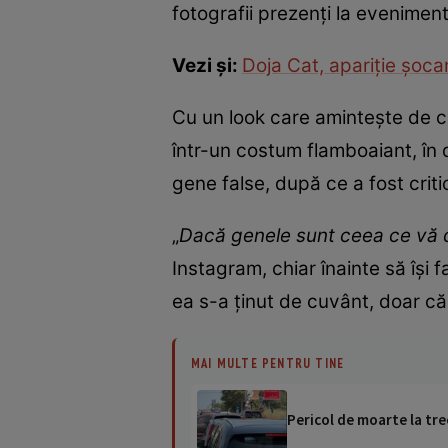
fotografii prezenți la evenimen
Vezi și:
Doja Cat, apariție șoca
Cu un look care amintește de ce
într-un costum flamboaiant, în d
gene false, după ce a fost crit
„
Dacă genele sunt ceea ce vă do
Instagram, chiar înainte să își
ea s-a ținut de cuvânt, doar că 
MAI MULTE PENTRU TINE
Pericol de moarte la tre