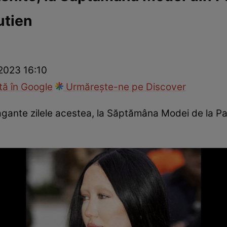
utien
ck!
Paparazzii Click!
 2023 16:10
ă în Google
Urmărește-ne pe Discover
gante zilele acestea, la Săptămâna Modei de la Pari