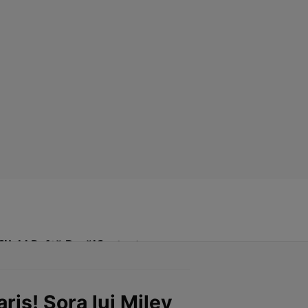
Click! Poftă Bună!
Contact
ris! Sora lui Miley