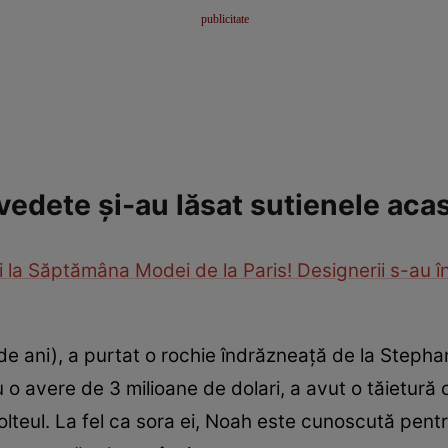
vedete și-au lăsat sutienele aca
 la Săptămâna Modei de la Paris! Designerii s-au înt
de ani), a purtat o rochie îndrăzneață de la Steph
u o avere de 3 milioane de dolari, a avut o tăietură 
colteul. La fel ca sora ei, Noah este cunoscută pent