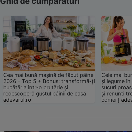
Ghid de cumpărături
Cea mai bună mașină de făcut pâine
Cele mai bu
2026 – Top 5 + Bonus: transformă-ți
și legume în
bucătăria într-o brutărie și
sucuri proas
redescoperă gustul pâinii de casă
și renunți tr
adevarul.ro
comerț
adev