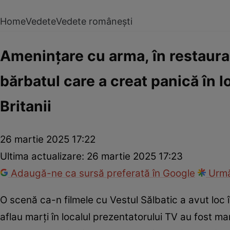
Home
Vedete
Vedete românești
Ameninţare cu arma, în restaurant
bărbatul care a creat panică în lo
Britanii
26 martie 2025 17:22
Ultima actualizare:
26 martie 2025 17:23
Adaugă-ne ca sursă preferată în Google
Urmă
O scenă ca-n filmele cu Vestul Sălbatic a avut loc î
aflau marți în localul prezentatorului TV au fost mart