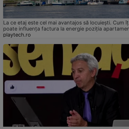
La ce etaj este cel mai avantajos să locuiești. Cum îț
poate influența factura la energie poziția apartamen
playtech.ro