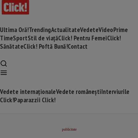
Ultima Oră!
Trending
Actualitate
Vedete
Video
Prime
Time
Sport
Stil de viață
Click! Pentru Femei
Click!
Sănătate
Click! Poftă Bună!
Contact
Vedete internaționale
Vedete românești
Interviurile
Click!
Paparazzii Click!