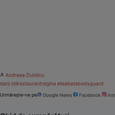
Andreea Dumitru
dani otil
restaurant
regina elisabeta
bodyguard
Urmărește-ne pe
Google News
Facebook
In