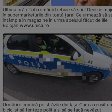
Ultima oră / Toți românii trebuie să știe! Decizie maj
în supermarketurile din toată țara! Ce urmează să s
întâmple în magazine în urma apelului făcut de Ilie
Bolojan
www.unica.ro
Urmărire comică pe străzile din Iași. Cum a reușit u
biciclist să fenteze poliția și să se facă nevăzut