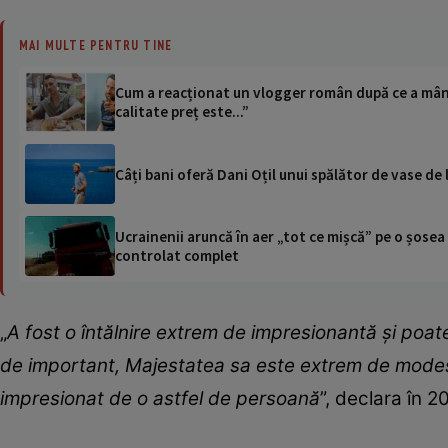
MAI MULTE PENTRU TINE
Cum a reacționat un vlogger român după ce a mânca
calitate preț este...”
Câți bani oferă Dani Oțil unui spălător de vase de 
Ucrainenii aruncă în aer „tot ce mișcă” pe o șose
controlat complet
„
A fost o întălnire extrem de impresionantă și poat
de important, Majestatea sa este extrem de modest
impresionat de o astfel de persoană
”, declara în 