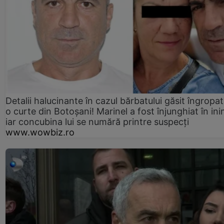
Detalii halucinante în cazul bărbatului găsit îngropat
o curte din Botoșani! Marinel a fost înjunghiat în ini
iar concubina lui se numără printre suspecți
www.wowbiz.ro