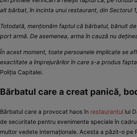
Din primele verificări a reieșit faptul că, pe fondu
alt bărbat, în incinta unui restaurant, din Sectorul
Totodată, menționăm faptul că bărbatul, bănuit de
port armă. De asemenea, arma în cauză nu deținea
În acest moment, toate persoanele implicate se află l
exactitate a împrejurărilor în care s-a produs fapta
Poliția Capitalei.
Bărbatul care a creat panică, b
Bărbatul care a provocat haos în
restaurantul
lui 
de securitate pentru evenimente speciale în cadrul
multor vedete internaționale. Acesta a păzit-o pe 