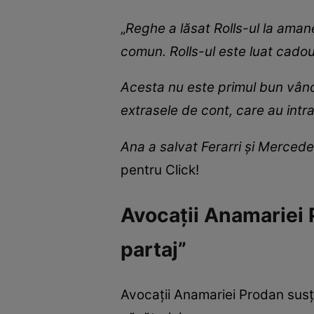
„
Reghe a lăsat Rolls-ul la aman
comun. Rolls-ul este luat cado
Acesta nu este primul bun vând
extrasele de cont, care au intrat 
Ana a salvat Ferarri și Mercedes
pentru Click!
Avocații Anamariei 
partaj”
Avocații Anamariei Prodan susți