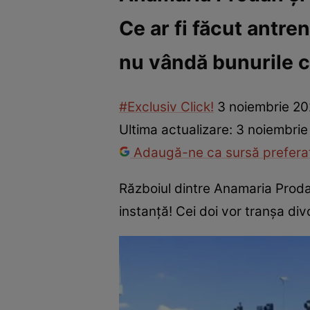
Ce ar fi făcut antre
Vedete internaționale
Vedete românești
Interviurile Cli
nu vândă bunurile c
#Exclusiv Click!
3 noiembrie 20
Ultima actualizare:
3 noiembrie
Adaugă-ne ca sursă preferat
Războiul dintre Anamaria Proda
instanță! Cei doi vor tranșa divor