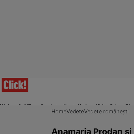
Ultima Oră!
Trending
Actualitate
Vedete
Video
Prime Ti
Home
Vedete
Vedete românești
Anamaria Prodan și 