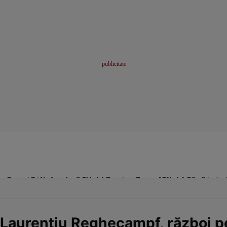
me
Sport
Stil de viață
Click! Pentru Femei
Click! Sănătate
Laurențiu Reghecampf, război pe