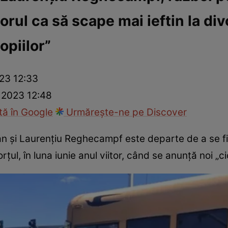
norul ca să scape mai ieftin la di
ck!
Paparazzii Click!
opiilor”
23 12:33
 2023 12:48
ă în Google
Urmărește-ne pe Discover
n și Laurențiu Reghecampf este departe de a se fi 
țul, în luna iunie anul viitor, când se anunță noi „cio