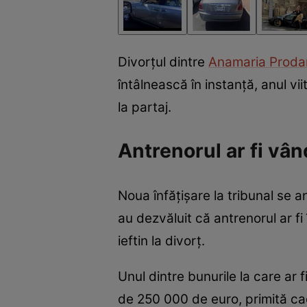
Divorțul dintre
Anamaria Proda
întâlnească în instanță, anul vii
la partaj.
Antrenorul ar fi vân
Noua înfățișare la tribunal se a
au dezvăluit că antrenorul ar fi
ieftin la divorț.
Unul dintre bunurile la care ar
de 250 000 de euro, primită cad