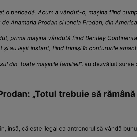
et o perioadă. Acum a vândut-o, mașina fiind cumpă
u de Anamaria Prodan și Ionela Prodan, din America
ut, prima mașina vândută fiind Bentley Continental.
și au ieșit instant, fiind trimiși în contururile amant
ul din toate mașinile familiei!
”, au dezvăluit surse 
Prodan: „Totul trebuie să rămână
n, însă, că este ilegal ca antrenorul să vândă bunur