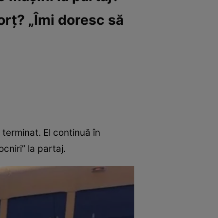
vorț? „Îmi doresc să
terminat. El continuă în
cniri” la partaj.