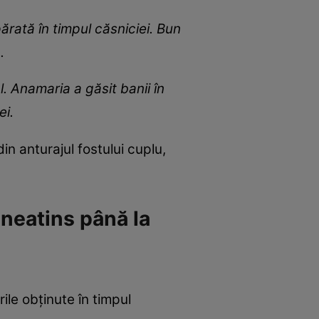
rată în timpul căsniciei. Bun
.
 Anamaria a găsit banii în
ei.
din anturajul fostului cuplu,
 neatins până la
ile obținute în timpul