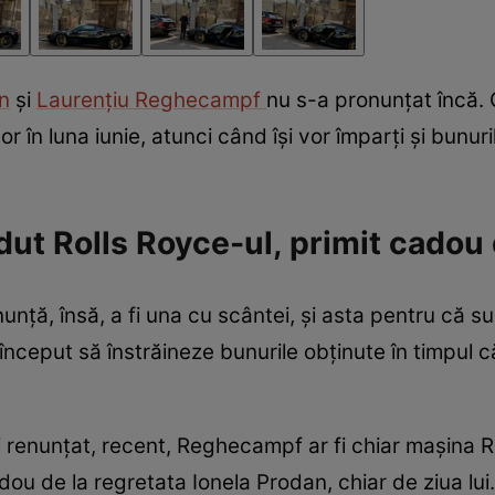
n
și
Laurențiu Reghecampf
nu s-a pronunțat încă.
tor în luna iunie, atunci când își vor împarți și bunuri
dut Rolls Royce-ul, primit cadou
nunță, însă, a fi una cu scântei, și asta pentru că s
 început să înstrăineze bunurile obținute în timpul 
 fi renunțat, recent, Reghecampf ar fi chiar mașina 
ou de la regretata Ionela Prodan, chiar de ziua lui.