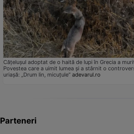
Cățelușul adoptat de o haită de lupi în Grecia a muri
Povestea care a uimit lumea și a stârnit o controver
uriașă: „Drum lin, micuțule”
adevarul.ro
Parteneri