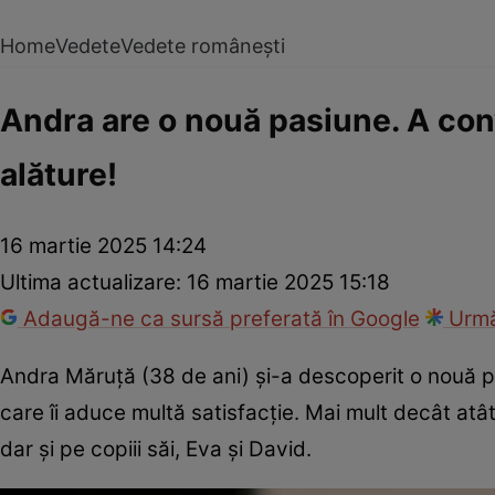
Home
Vedete
Vedete românești
Andra are o nouă pasiune. A con
alăture!
16 martie 2025 14:24
Ultima actualizare:
16 martie 2025 15:18
Adaugă-ne ca sursă preferată în Google
Urmă
Andra Măruță (38 de ani) și-a descoperit o nouă pa
care îi aduce multă satisfacție. Mai mult decât atâ
dar și pe copiii săi, Eva și David.