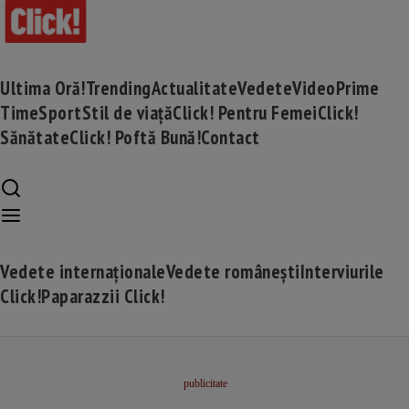
Ultima Oră!
Trending
Actualitate
Vedete
Video
Prime
Time
Sport
Stil de viață
Click! Pentru Femei
Click!
Sănătate
Click! Poftă Bună!
Contact
Vedete internaționale
Vedete românești
Interviurile
Click!
Paparazzii Click!