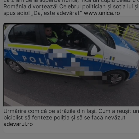
România divorțează! Celebrul politician și soția lui ș
spus adio! „Da, este adevărat”
www.unica.ro
Urmărire comică pe străzile din Iași. Cum a reușit u
biciclist să fenteze poliția și să se facă nevăzut
adevarul.ro