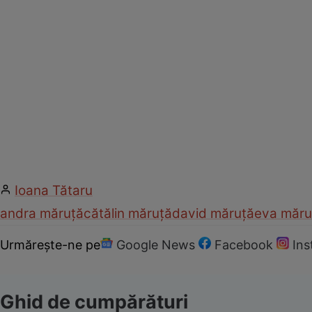
Ioana Tătaru
andra măruță
cătălin măruță
david măruță
eva măru
Urmărește-ne pe
Google News
Facebook
In
Ghid de cumpărături