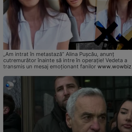
„Am intrat în metastază” Alina Pușcău, anunț
cutremurător înainte să intre în operație! Vedeta a
transmis un mesaj emoționant fanilor
www.wowbiz.