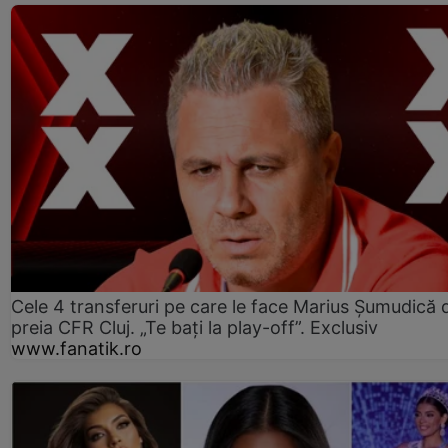
Cele 4 transferuri pe care le face Marius Șumudică 
preia CFR Cluj. „Te bați la play-off”. Exclusiv
www.fanatik.ro