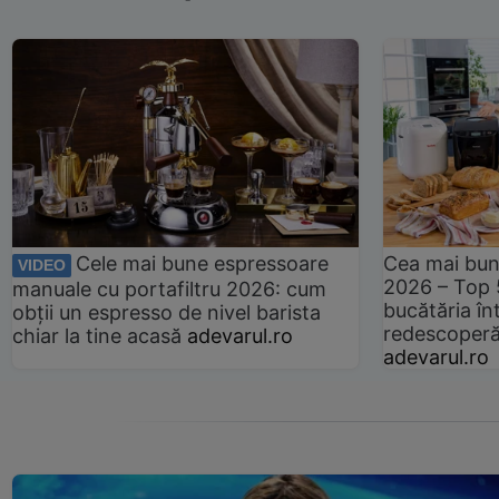
Cele mai bune espressoare
Cea mai bun
VIDEO
2026 – Top 
manuale cu portafiltru 2026: cum
bucătăria înt
obții un espresso de nivel barista
redescoperă 
chiar la tine acasă
adevarul.ro
adevarul.ro