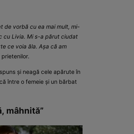
t de vorbă cu ea mai mult, mi-
 cu Livia. Mi s-a părut ciudat
rte ce voia ăla. Așa că am
 prietenilor.
ăspuns și neagă cele apărute în
ă între o femeie și un bărbat
ă, mâhnită”