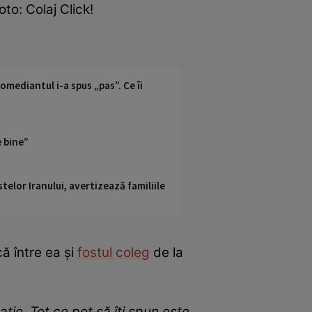
o: Colaj Click!
mediantul i-a spus „pas”. Ce îi
e bine”
telor Iranului, avertizează familiile
ă între ea și
fostul coleg
de la
ație. Tot ce pot să îți spun este