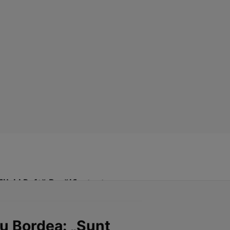
Click! Poftă Bună!
Contact
u Bordea: „Sunt