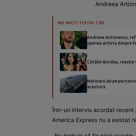
Andreea Antone
MAI MULTE PENTRU TINE
Andreea Antonescu, refu
spunea artista despre f
Cătălin Bordea, reacție 
Marinarii de pe portavio
acestora
Într-un interviu acordat recent
America Express nu a existat n
„Nu trebuie să fie nicio reacție