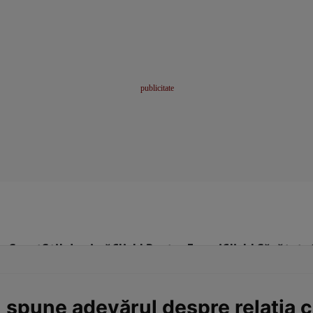
me
Sport
Stil de viață
Click! Pentru Femei
Click! Sănătate
spune adevărul despre relația c