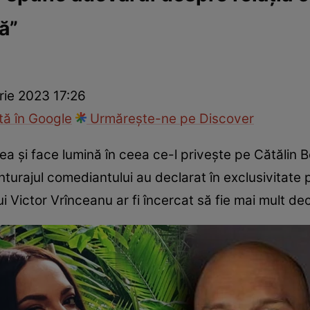
ă”
ck!
Paparazzii Click!
ie 2023 17:26
ă în Google
Urmărește-ne pe Discover
a și face lumină în ceea ce-l privește pe Cătălin 
 anturajul comediantului au declarat în exclusivitate 
ui Victor Vrînceanu ar fi încercat să fie mai mult de