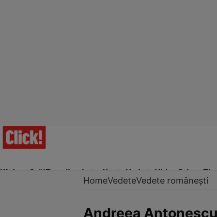
Ultima Oră!
Trending
Actualitate
Vedete
Video
Prime Ti
Home
Vedete
Vedete românești
Andreea Antonescu 