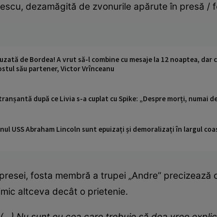
scu, dezamăgită de zvonurile apărute în presă / fot
zată de Bordea! A vrut să-l combine cu mesaje la 12 noaptea, dar co
ostul său partener, Victor Vrînceanu
tranșantă după ce Livia s-a cuplat cu Spike: „Despre morți, numai d
nul USS Abraham Lincoln sunt epuizați și demoralizați în largul coas
 presei, fosta membră a trupei „Andre” precizează c
imic altceva decât o prietenie.
. (...) Nu sunt eu cea care trebuie să dea vreo explic