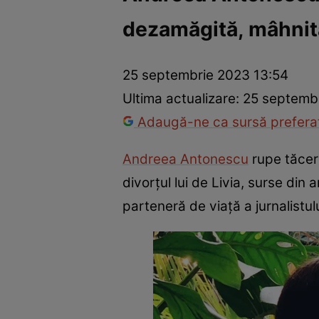
dezamăgită, mâhnit
Vedete internaționale
Vedete românești
Interviurile Cli
25 septembrie 2023 13:54
Ultima actualizare:
25 septembr
Adaugă-ne ca sursă preferat
Andreea Antonescu
rupe tăcere
divorțul lui de Livia, surse din
parteneră de viață a jurnalistul