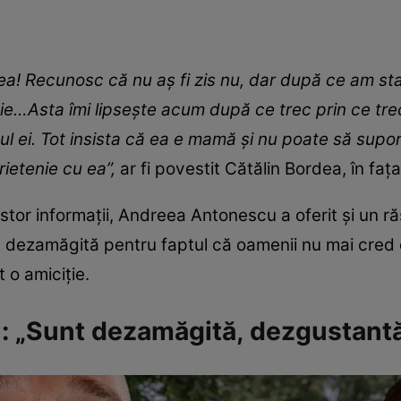
a! Recunosc că nu aș fi zis nu, dar după ce am sta
e…Asta îmi lipsește acum după ce trec prin ce trec
ul ei. Tot insista că ea e mamă și nu poate să supo
rietenie cu ea”,
ar fi povestit Cătălin Bordea, în fața
estor informații, Andreea Antonescu a oferit și un r
t dezamăgită pentru faptul că oamenii nu mai cred c
t o amiciție.
 „Sunt dezamăgită, dezgustant