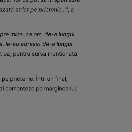
ată strict pe prietenie...”
, a
spre mine, ca om, de-a lungul
ea, le-au adresat de-a lungul
t ea, pentru sursa menționată
e prietenie. Într-un final,
mai comenteze pe marginea lui.