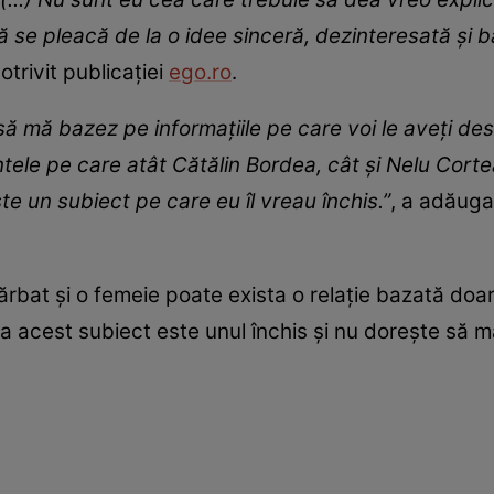
se pleacă de la o idee sinceră, dezinteresată și baz
trivit publicației
ego.ro
.
 să mă bazez pe informațiile pe care voi le aveți de
ntele pe care atât Cătălin Bordea, cât și Nelu Cort
te un subiect pe care eu îl vreau închis.”
, a adăuga
bat și o femeie poate exista o relație bazată doar p
ea acest subiect este unul închis și nu dorește să 