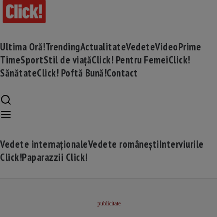
Ultima Oră!
Trending
Actualitate
Vedete
Video
Prime
Time
Sport
Stil de viață
Click! Pentru Femei
Click!
Sănătate
Click! Poftă Bună!
Contact
Vedete internaționale
Vedete românești
Interviurile
Click!
Paparazzii Click!