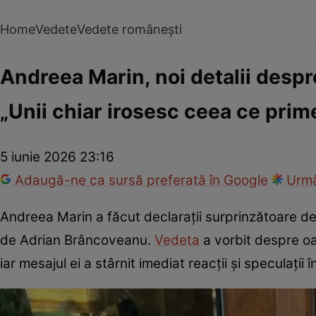
Home
Vedete
Vedete românești
Andreea Marin, noi detalii desp
„Unii chiar irosesc ceea ce prim
5 iunie 2026 23:16
Adaugă-ne ca sursă preferată în Google
Urmă
Andreea Marin a făcut declarații surprinzătoare de
de Adrian Brâncoveanu.
Vedeta
a vorbit despre oa
iar mesajul ei a stârnit imediat reacții și speculații î