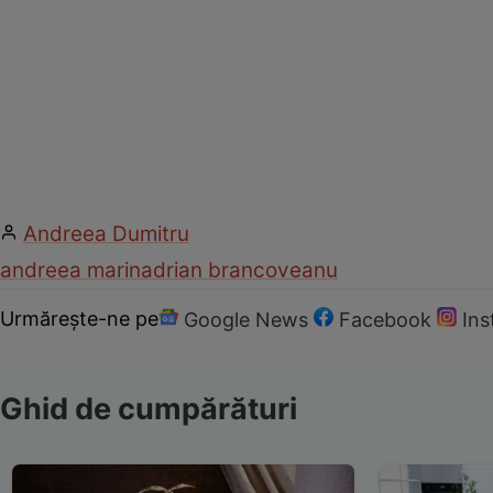
Andreea Dumitru
andreea marin
adrian brancoveanu
Urmărește-ne pe
Google News
Facebook
In
Ghid de cumpărături