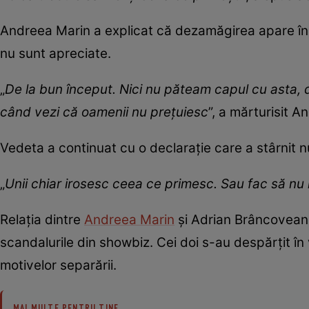
Andreea Marin a explicat că dezamăgirea apare în m
nu sunt apreciate.
„
De la bun început. Nici nu păteam capul cu asta, 
când vezi că oamenii nu prețuiesc
”, a mărturisit A
Vedeta a continuat cu o declarație care a stârnit n
„
Unii chiar irosesc ceea ce primesc. Sau fac să n
Relația dintre
Andreea Marin
și Adrian Brâncoveanu
scandalurile din showbiz. Cei doi s-au despărțit în 
motivelor separării.
MAI MULTE PENTRU TINE