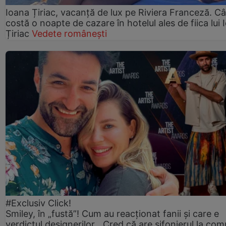
Ioana Țiriac, vacanță de lux pe Riviera Franceză. Câ
costă o noapte de cazare în hotelul ales de fiica lui 
Țiriac
Vedete românești
#Exclusiv Click!
Smiley, în „fustă”! Cum au reacționat fanii și care e
verdictul designerilor. „Cred că are șifonierul la co