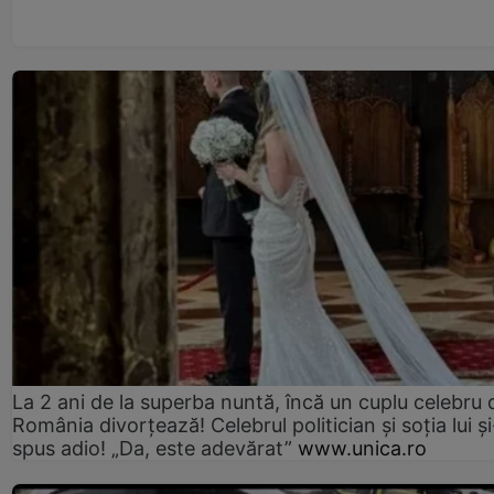
La 2 ani de la superba nuntă, încă un cuplu celebru 
România divorțează! Celebrul politician și soția lui ș
spus adio! „Da, este adevărat”
www.unica.ro