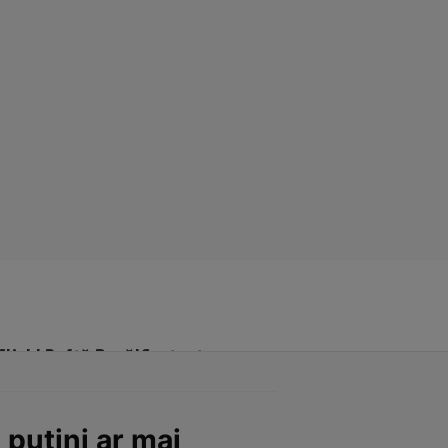
Click! Poftă Bună!
Contact
ă puțini ar mai