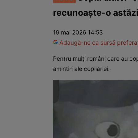
recunoaște-o astăz
Vedete internaționale
Vedete românești
Interviurile Cli
19 mai 2026 14:53
Adaugă-ne ca sursă preferat
Pentru mulți români care au cop
amintiri ale copilăriei.