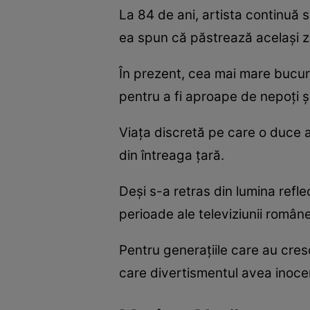
La 84 de ani, artista continuă 
ea spun că păstrează același zâ
În prezent, cea mai mare bucuri
pentru a fi aproape de nepoți și
Viața discretă pe care o duce a
din întreaga țară.
Deși s-a retras din lumina refl
perioade ale televiziunii române
Pentru generațiile care au cre
care divertismentul avea inocen