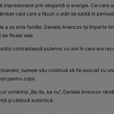
să impresioneze prin eleganță și energie. Cei care a
mbet cald care a făcut-o atât de iubită în perioad
e a sa este familia. Daniela Anencov își împarte tim
 de fiicele sale.
stăzi contrastează puternic cu anii în care era re
ectoarelor, numele său continuă să fie asociat cu u
ști pentru copii.
scut urmărind „Ba da, ba nu”, Daniela Anencov rămân
ță și căldură autentică.