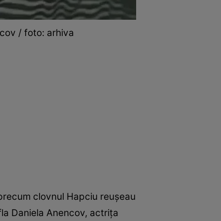
cov / foto: arhiva
e precum clovnul Hapciu reușeau
fla Daniela Anencov, actrița