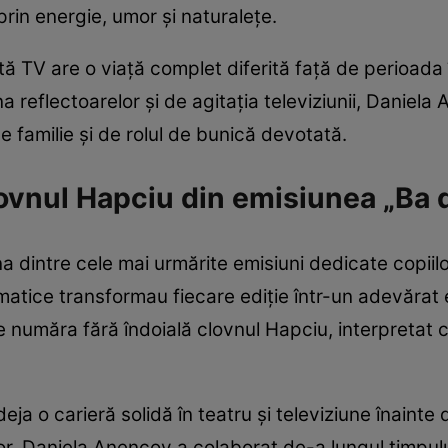
 prin energie, umor și naturalețe.
etă TV are o viață complet diferită față de perioad
 reflectoarelor și de agitația televiziunii, Daniela 
 familie și de rolul de bunică devotată.
clovnul Hapciu din emisiunea „Ba 
una dintre cele mai urmărite emisiuni dedicate copiil
smatice transformau fiecare ediție într-un adevărat
 se număra fără îndoială clovnul Hapciu, interpretat 
 deja o carieră solidă în teatru și televiziune înaint
lor. Daniela Anencov a colaborat de-a lungul timpu