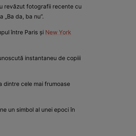
u revăzut fotografii recente cu
a „Ba da, ba nu”.
pul între Paris și
New York
cunoscută instantaneu de copiii
na dintre cele mai frumoase
e un simbol al unei epoci în