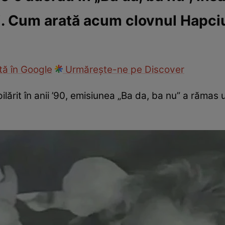
i. Cum arată acum clovnul Hapci
ck!
Paparazzii Click!
ă în Google
Urmărește-ne pe Discover
ilărit în anii ’90, emisiunea „Ba da, ba nu” a rămas