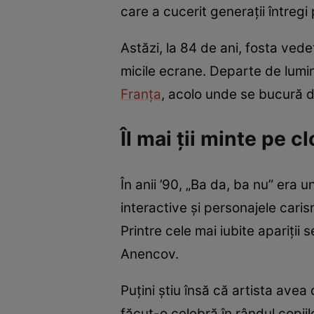
care a cucerit generații întregi
Astăzi, la 84 de ani, fosta ved
micile ecrane. Departe de lumina
Franța
, acolo unde se bucură de
Îl mai ții minte pe 
În anii ’90, „Ba da, ba nu” era 
interactive și personajele cari
Printre cele mai iubite apariții
Anencov.
Puțini știu însă că artista avea
făcut-o celebră în rândul copii