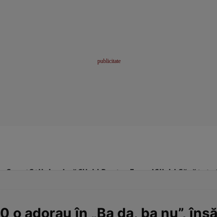
me
Sport
Stil de viață
Click! Pentru Femei
Click! Sănătate
90 o adorau în „Ba da, ba nu”, îns