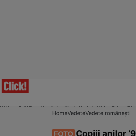
Ultima Oră!
Trending
Actualitate
Vedete
Video
Prime Ti
Home
Vedete
Vedete românești
Copiii anilor ’
FOTO