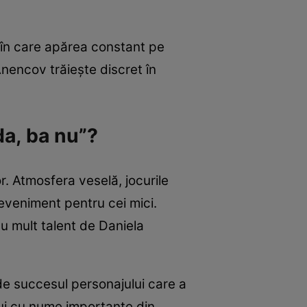
a în care apărea constant pe
Anencov trăiește discret în
da, ba nu”?
or. Atmosfera veselă, jocurile
 eveniment pentru cei mici.
cu mult talent de Daniela
e de succesul personajului care a
lui cu nume importante din