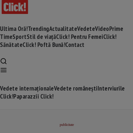
Ultima Oră!
Trending
Actualitate
Vedete
Video
Prime
Time
Sport
Stil de viață
Click! Pentru Femei
Click!
Sănătate
Click! Poftă Bună!
Contact
Vedete internaționale
Vedete românești
Interviurile
Click!
Paparazzii Click!