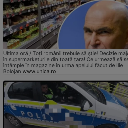
Ultima oră / Toți românii trebuie să știe! Decizie maj
în supermarketurile din toată țara! Ce urmează să s
întâmple în magazine în urma apelului făcut de Ilie
Bolojan
www.unica.ro