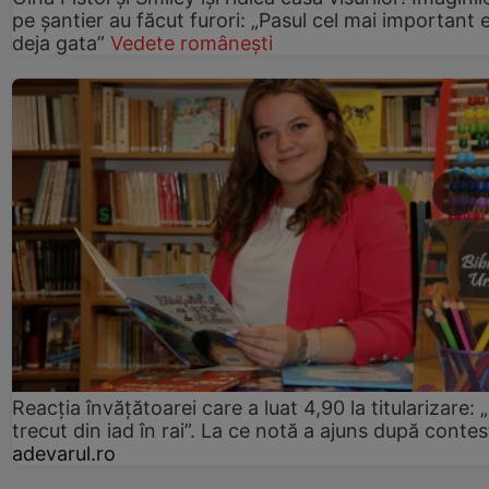
pe șantier au făcut furori: „Pasul cel mai important 
deja gata”
Vedete românești
Reacția învățătoarei care a luat 4,90 la titularizare:
trecut din iad în rai”. La ce notă a ajuns după contes
adevarul.ro