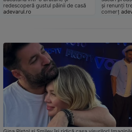
redescoperă gustul pâinii de casă
și renunți tr
adevarul.ro
comerț
adev
Gina Pistol și Smiley își ridică casa visurilor! Imaginil