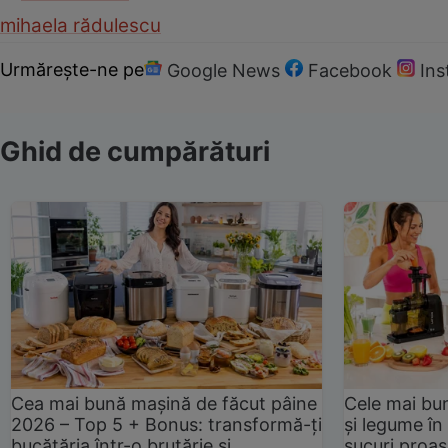
mihaela rădulescu
Urmărește-ne pe
Google News
Facebook
In
Ghid de cumpărături
Cea mai bună mașină de făcut pâine
Cele mai bu
2026 – Top 5 + Bonus: transformă-ți
și legume în
bucătăria într-o brutărie și
sucuri proas