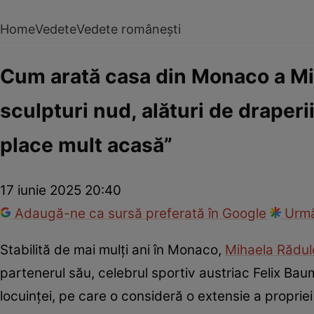
Home
Vedete
Vedete românești
Cum arată casa din Monaco a Mih
sculpturi nud, alături de draperii
place mult acasă”
17 iunie 2025 20:40
Adaugă-ne ca sursă preferată în Google
Urmă
Stabilită de mai mulți ani în Monaco,
Mihaela Rădu
partenerul său, celebrul sportiv austriac Felix B
locuinței, pe care o consideră o extensie a propriei 