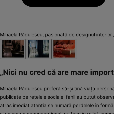
Mihaela Rădulescu, pasionată de designul interior
„Nici nu cred că are mare impor
Mihaela Rădulescu preferă să-și țină viața personal
publicate pe rețelele sociale, fanii au putut observa 
atras imediat atenția se numără perdelele în formă 
și un scaun neconvențional, cu fese în relief, sem