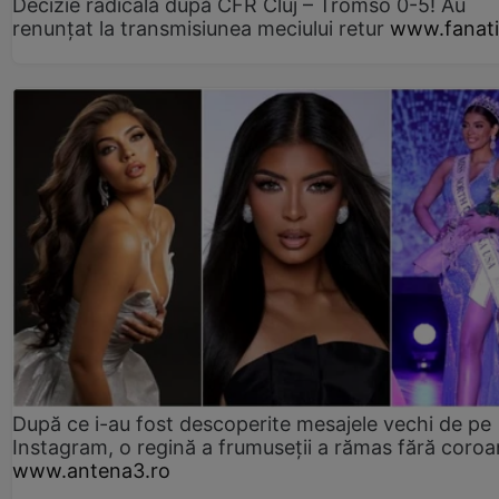
Decizie radicală după CFR Cluj – Tromso 0-5! Au
renunțat la transmisiunea meciului retur
www.fanati
După ce i-au fost descoperite mesajele vechi de pe
Instagram, o regină a frumuseții a rămas fără coro
www.antena3.ro