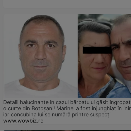
Detalii halucinante în cazul bărbatului găsit îngropat
o curte din Botoșani! Marinel a fost înjunghiat în ini
iar concubina lui se numără printre suspecți
www.wowbiz.ro