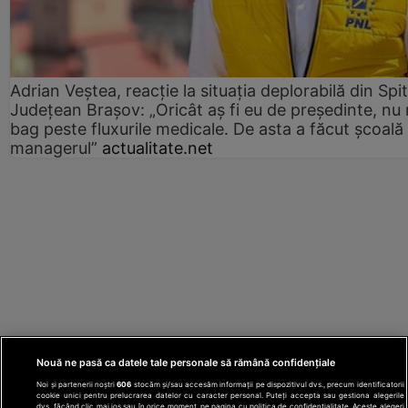
Adrian Veștea, reacție la situația deplorabilă din Spit
Județean Brașov: „Oricât aș fi eu de președinte, nu
bag peste fluxurile medicale. De asta a făcut școală
managerul”
actualitate.net
Nouă ne pasă ca datele tale personale să rămână confidențiale
Noi și partenerii noștri
606
stocăm și/sau accesăm informații pe dispozitivul dvs., precum identificatorii
cookie unici pentru prelucrarea datelor cu caracter personal. Puteți accepta sau gestiona alegerile
dvs. făcând clic mai jos sau în orice moment, pe pagina cu politica de confidențialitate. Aceste alegeri