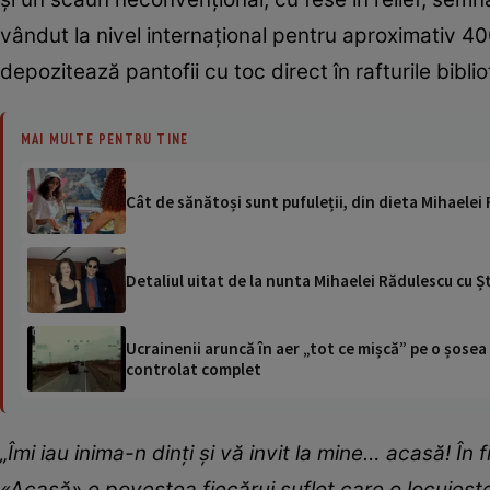
vândut la nivel internațional pentru aproximativ 400
depozitează pantofii cu toc direct în rafturile bibliot
MAI MULTE PENTRU TINE
Cât de sănătoși sunt pufuleții, din dieta Mihaelei
Detaliul uitat de la nunta Mihaelei Rădulescu cu Ș
Ucrainenii aruncă în aer „tot ce mișcă” pe o șose
controlat complet
„Îmi iau inima-n dinți și vă invit la mine… acasă! Î
«Acasă» e povestea fiecărui suflet care o locuiește