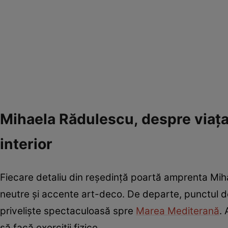
Mihaela Rădulescu, despre viața
interior
Fiecare detaliu din reședință poartă amprenta Mihael
neutre și accente art-deco. De departe, punctul de
priveliște spectaculoasă spre
Marea Mediterană
.
să facă exerciții fizice.