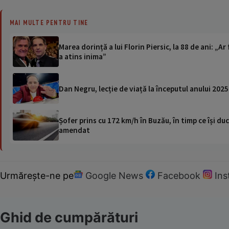
MAI MULTE PENTRU TINE
Marea dorință a lui Florin Piersic, la 88 de ani: „A
a atins inima”
Dan Negru, lecție de viață la începutul anului 2025
Șofer prins cu 172 km/h în Buzău, în timp ce își duc
amendat
Urmărește-ne pe
Google News
Facebook
In
Ghid de cumpărături