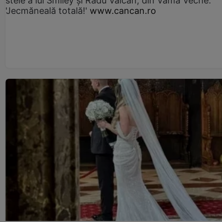
stele a lui Smiley și Radu Vâlcan, din Vama Veche:
'Jecmăneală totală!'
www.cancan.ro