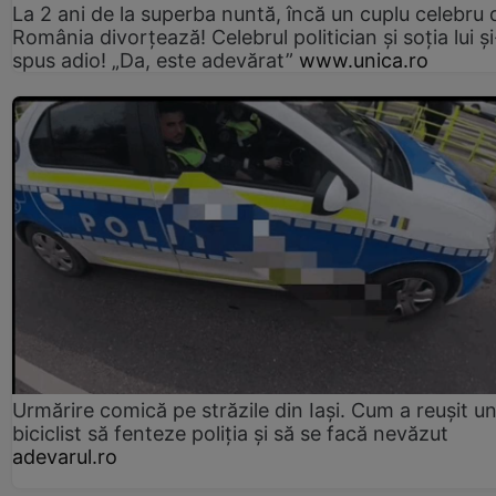
La 2 ani de la superba nuntă, încă un cuplu celebru 
România divorțează! Celebrul politician și soția lui ș
spus adio! „Da, este adevărat”
www.unica.ro
Urmărire comică pe străzile din Iași. Cum a reușit u
biciclist să fenteze poliția și să se facă nevăzut
adevarul.ro