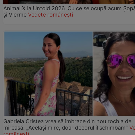
Animal X la Untold 2026. Cu ce se ocupă acum Șopâ
și Vierme
Vedete românești
Gabriela Cristea vrea să îmbrace din nou rochia de
mireasă: „Același mire, doar decorul îl schimbăm”
V
românești