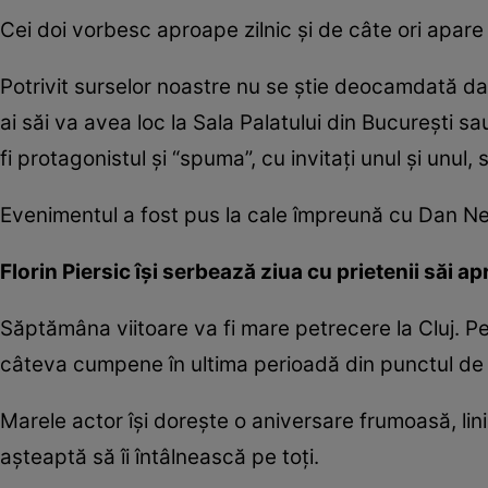
Cei doi vorbesc aproape zilnic și de câte ori apare
Potrivit surselor noastre nu se știe deocamdată dac
ai săi va avea loc la Sala Palatului din București s
fi protagonistul și “spuma”, cu invitați unul și unu
Evenimentul a fost pus la cale împreună cu Dan N
Florin Piersic își serbează ziua cu prietenii săi ap
Săptămâna viitoare va fi mare petrecere la Cluj. Pe
câteva cumpene în ultima perioadă din punctul de ve
Marele actor își dorește o aniversare frumoasă, liniș
așteaptă să îi întâlnească pe toți.