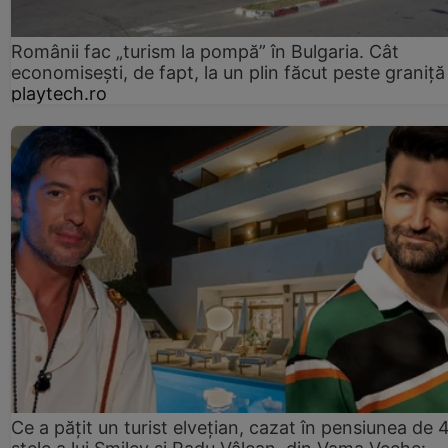
Românii fac „turism la pompă” în Bulgaria. Cât
economisești, de fapt, la un plin făcut peste graniță
playtech.ro
Ce a pățit un turist elvețian, cazat în pensiunea de 