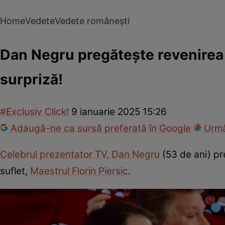
Home
Vedete
Vedete românești
Dan Negru pregătește revenirea l
surpriză!
#Exclusiv Click!
9 ianuarie 2025 15:26
Adaugă-ne ca sursă preferată în Google
Urmă
Celebrul prezentator TV, Dan Negru
(53 de ani) pr
suflet,
Maestrul Florin Piersic
.