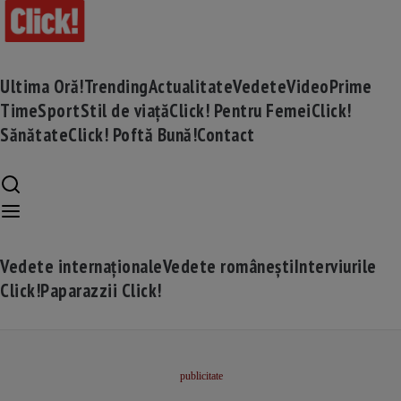
Ultima Oră!
Trending
Actualitate
Vedete
Video
Prime
Time
Sport
Stil de viață
Click! Pentru Femei
Click!
Sănătate
Click! Poftă Bună!
Contact
Vedete internaționale
Vedete românești
Interviurile
Click!
Paparazzii Click!