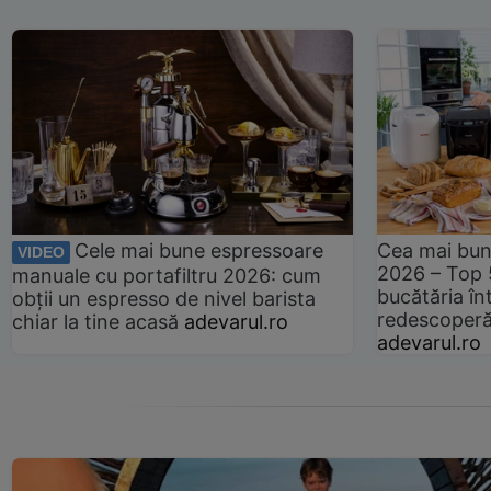
Cele mai bune espressoare
Cea mai bun
VIDEO
2026 – Top 
manuale cu portafiltru 2026: cum
bucătăria înt
obții un espresso de nivel barista
redescoperă 
chiar la tine acasă
adevarul.ro
adevarul.ro