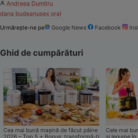
Andreea Dumitru
dana budeanu
sex oral
Urmărește-ne pe
Google News
Facebook
In
Ghid de cumpărături
Cea mai bună mașină de făcut pâine
Cele mai bu
2026 – Top 5 + Bonus: transformă-ți
și legume în