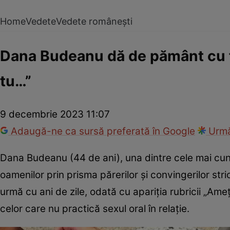
Home
Vedete
Vedete românești
Dana Budeanu dă de pământ cu fe
tu…”
9 decembrie 2023 11:07
Adaugă-ne ca sursă preferată în Google
Urmă
Dana Budeanu (44 de ani), una dintre cele mai cuno
oamenilor prin prisma părerilor și convingerilor stri
urmă cu ani de zile, odată cu apariția rubricii „Ameți
celor care nu practică sexul oral în relație.