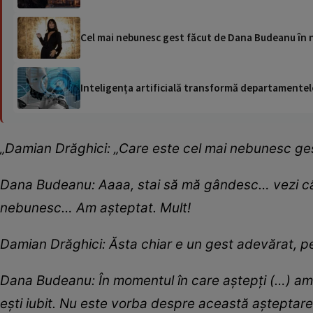
Cel mai nebunesc gest făcut de Dana Budeanu în nu
Inteligența artificială transformă departamentele
„Damian Drăghici: „Care este cel mai nebunesc ges
Dana Budeanu: Aaaa, stai să mă gândesc… vezi cât
nebunesc… Am așteptat. Mult!
Damian Drăghici: Ăsta chiar e un gest adevărat, p
Dana Budeanu: În momentul în care aștepți (…) am o
ești iubit. Nu este vorba despre această așteptare