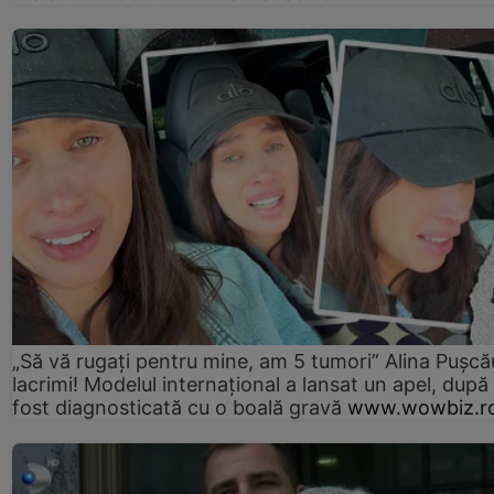
„Să vă rugați pentru mine, am 5 tumori” Alina Pușcău
lacrimi! Modelul internațional a lansat un apel, după
fost diagnosticată cu o boală gravă
www.wowbiz.r