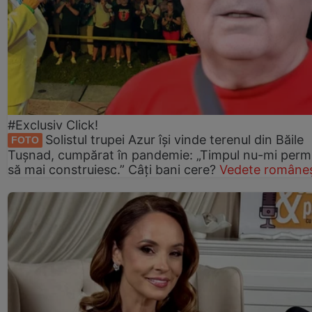
#Exclusiv Click!
Solistul trupei Azur își vinde terenul din Băile
FOTO
Tușnad, cumpărat în pandemie: „Timpul nu-mi perm
să mai construiesc.” Câți bani cere?
Vedete româneș