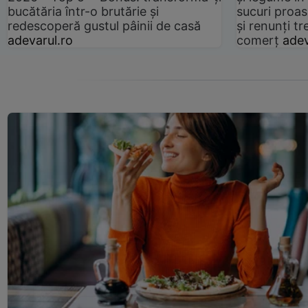
bucătăria într-o brutărie și
sucuri proas
redescoperă gustul pâinii de casă
și renunți tr
adevarul.ro
comerț
adev