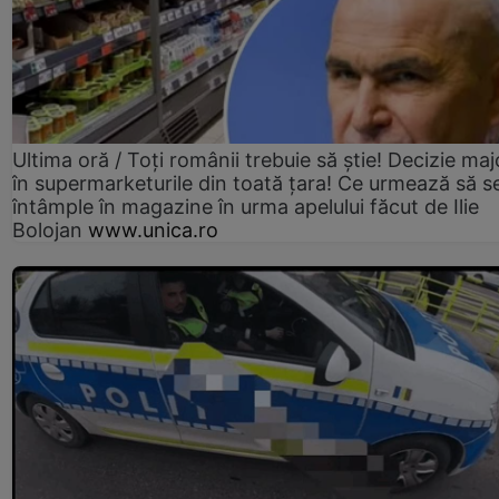
Ultima oră / Toți românii trebuie să știe! Decizie maj
în supermarketurile din toată țara! Ce urmează să s
întâmple în magazine în urma apelului făcut de Ilie
Bolojan
www.unica.ro