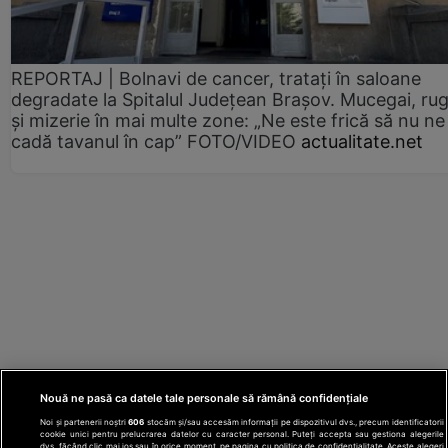
REPORTAJ | Bolnavi de cancer, tratați în saloane
degradate la Spitalul Județean Brașov. Mucegai, ru
și mizerie în mai multe zone: „Ne este frică să nu ne
cadă tavanul în cap” FOTO/VIDEO
actualitate.net
Nouă ne pasă ca datele tale personale să rămână confidențiale
Noi și partenerii noștri
606
stocăm și/sau accesăm informații pe dispozitivul dvs., precum identificatorii
cookie unici pentru prelucrarea datelor cu caracter personal. Puteți accepta sau gestiona alegerile
dvs. făcând clic mai jos sau în orice moment, pe pagina cu politica de confidențialitate. Aceste alegeri