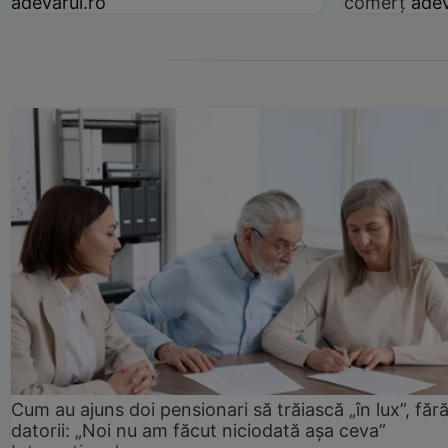
adevarul.ro
comerț
adev
Cum au ajuns doi pensionari să trăiască „în lux”, făr
datorii: „Noi nu am făcut niciodată așa ceva”