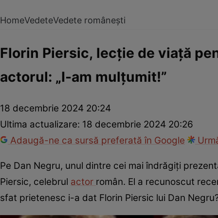
Home
Vedete
Vedete românești
Florin Piersic, lecție de viață p
actorul: „I-am mulțumit!”
18 decembrie 2024 20:24
Ultima actualizare:
18 decembrie 2024 20:26
Adaugă-ne ca sursă preferată în Google
Urmă
Pe Dan Negru, unul dintre cei mai îndrăgiți prezenta
Piersic, celebrul
actor
român. El a recunoscut recent
sfat prietenesc i-a dat Florin Piersic lui Dan Negru