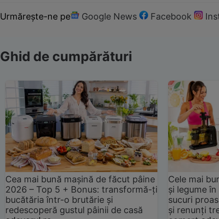
Urmărește-ne pe
Google News
Facebook
In
Ghid de cumpărături
Cea mai bună mașină de făcut pâine
Cele mai bu
2026 – Top 5 + Bonus: transformă-ți
și legume în
bucătăria într-o brutărie și
sucuri proas
redescoperă gustul pâinii de casă
și renunți tr