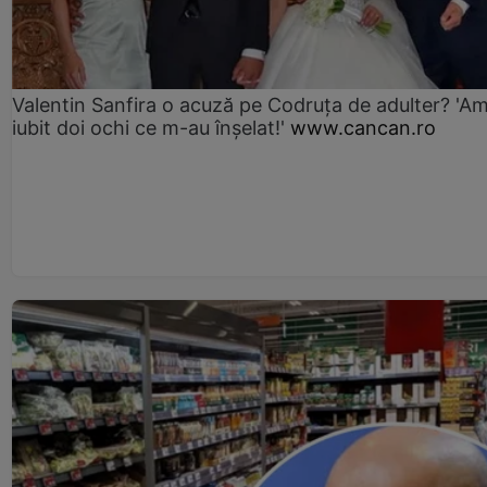
Valentin Sanfira o acuză pe Codruța de adulter? 'A
iubit doi ochi ce m-au înșelat!'
www.cancan.ro