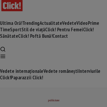
Ultima Oră!
Trending
Actualitate
Vedete
Video
Prime
Time
Sport
Stil de viață
Click! Pentru Femei
Click!
Sănătate
Click! Poftă Bună!
Contact
Vedete internaționale
Vedete românești
Interviurile
Click!
Paparazzii Click!