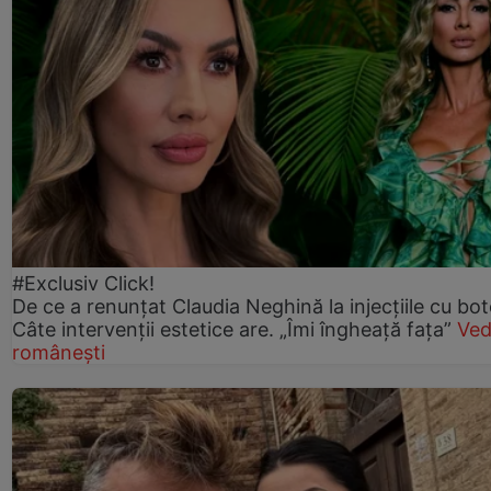
#Exclusiv Click!
De ce a renunțat Claudia Neghină la injecțiile cu bot
Câte intervenții estetice are. „Îmi îngheață fața”
Ved
românești