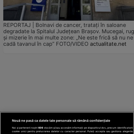
REPORTAJ | Bolnavi de cancer, tratați în saloane
degradate la Spitalul Județean Brașov. Mucegai, ru
și mizerie în mai multe zone: „Ne este frică să nu ne
cadă tavanul în cap” FOTO/VIDEO
actualitate.net
Nouă ne pasă ca datele tale personale să rămână confidențiale
Noi și partenerii noștri
606
stocăm și/sau accesăm informații pe dispozitivul dvs., precum identificatorii
cookie unici pentru prelucrarea datelor cu caracter personal. Puteți accepta sau gestiona alegerile