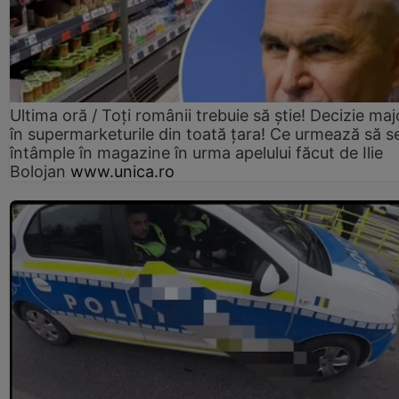
Ultima oră / Toți românii trebuie să știe! Decizie maj
în supermarketurile din toată țara! Ce urmează să s
întâmple în magazine în urma apelului făcut de Ilie
Bolojan
www.unica.ro