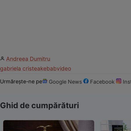
Andreea Dumitru
gabriela cristea
kebab
video
Urmărește-ne pe
Google News
Facebook
In
Ghid de cumpărături