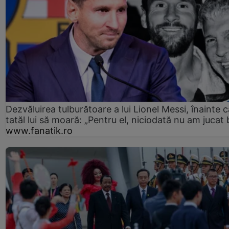
Dezvăluirea tulburătoare a lui Lionel Messi, înainte c
tatăl lui să moară: „Pentru el, niciodată nu am jucat 
www.fanatik.ro