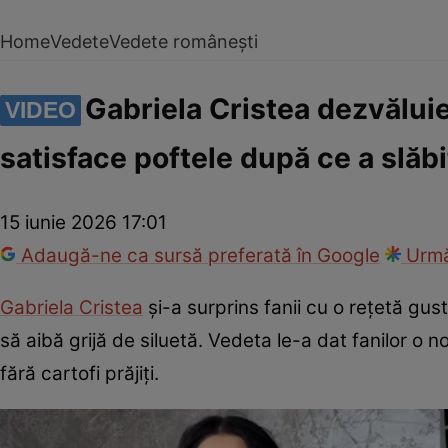
Home
Vedete
Vedete românești
Gabriela Cristea dezvăluie
VIDEO
satisface poftele după ce a slăb
15 iunie 2026 17:01
Adaugă-ne ca sursă preferată în Google
Urmă
Gabriela Cristea
și-a surprins fanii cu o rețetă gus
să aibă grijă de siluetă. Vedeta le-a dat fanilor o 
fără cartofi prăjiți.