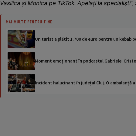
Vasilica și Monica pe TikTok. Apelați la specialiști
”,
MAI MULTE PENTRU TINE
Un turist a plătit 1.700 de euro pentru un kebab p
Moment emoționant în podcastul Gabrielei Cristea
Incident halucinant în județul Cluj. O ambulanță 