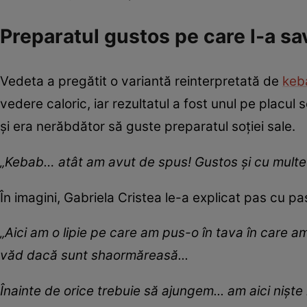
Preparatul gustos pe care l-a s
Vedeta a pregătit o variantă reinterpretată de
keb
vedere caloric, iar rezultatul a fost unul pe placul
și era nerăbdător să guste preparatul soției sale.
„Kebab… atât am avut de spus! Gustos și cu multe
În imagini, Gabriela Cristea le-a explicat pas cu pa
„Aici am o lipie pe care am pus-o în tava în care a
văd dacă sunt shaormăreasă...
Înainte de orice trebuie să ajungem... am aici nișt