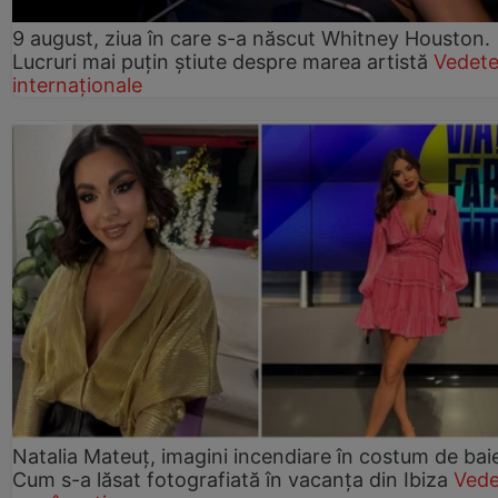
9 august, ziua în care s-a născut Whitney Houston.
Lucruri mai puțin știute despre marea artistă
Vedet
internaționale
Natalia Mateuț, imagini incendiare în costum de bai
Cum s-a lăsat fotografiată în vacanța din Ibiza
Vede