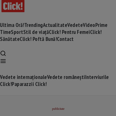
Ultima Oră!
Trending
Actualitate
Vedete
Video
Prime
Time
Sport
Stil de viață
Click! Pentru Femei
Click!
Sănătate
Click! Poftă Bună!
Contact
Vedete internaționale
Vedete românești
Interviurile
Click!
Paparazzii Click!