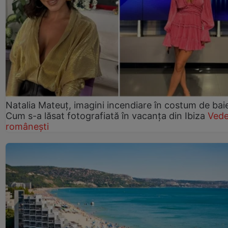
Natalia Mateuț, imagini incendiare în costum de bai
Cum s-a lăsat fotografiată în vacanța din Ibiza
Vede
românești