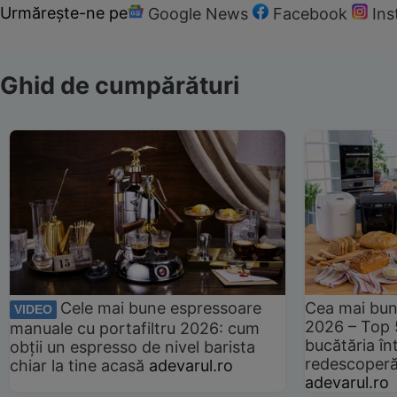
Urmărește-ne pe
Google News
Facebook
In
Ghid de cumpărături
Cele mai bune espressoare
Cea mai bun
VIDEO
2026 – Top 
manuale cu portafiltru 2026: cum
bucătăria înt
obții un espresso de nivel barista
redescoperă 
chiar la tine acasă
adevarul.ro
adevarul.ro