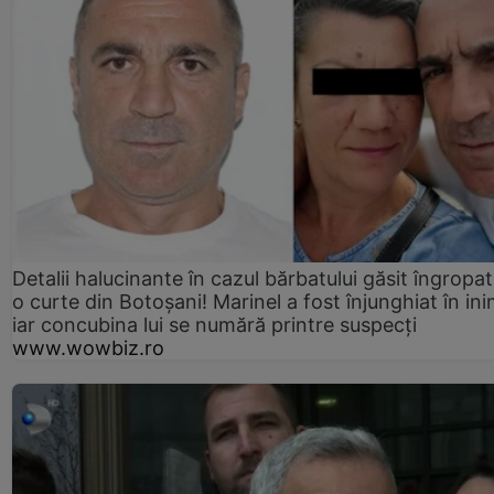
Detalii halucinante în cazul bărbatului găsit îngropat
o curte din Botoșani! Marinel a fost înjunghiat în ini
iar concubina lui se numără printre suspecți
www.wowbiz.ro