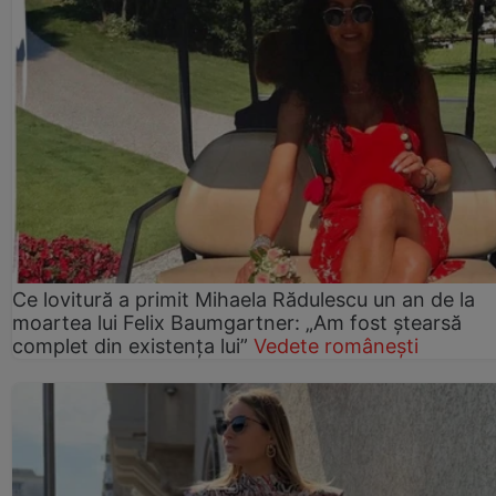
Ce lovitură a primit Mihaela Rădulescu un an de la
moartea lui Felix Baumgartner: „Am fost ștearsă
complet din existența lui”
Vedete românești