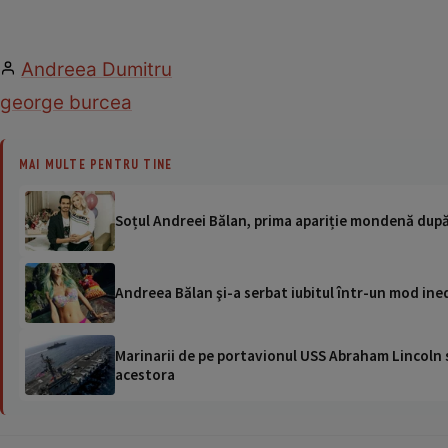
Andreea Dumitru
george burcea
MAI MULTE PENTRU TINE
Soțul Andreei Bălan, prima apariție mondenă după c
Andreea Bălan şi-a serbat iubitul într-un mod ine
Marinarii de pe portavionul USS Abraham Lincoln su
acestora