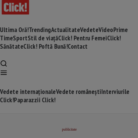
Ultima Oră!
Trending
Actualitate
Vedete
Video
Prime
Time
Sport
Stil de viață
Click! Pentru Femei
Click!
Sănătate
Click! Poftă Bună!
Contact
Vedete internaționale
Vedete românești
Interviurile
Click!
Paparazzii Click!