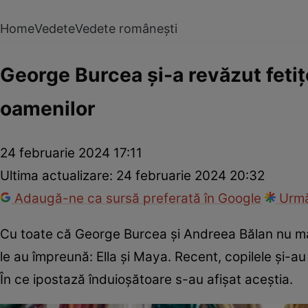
Home
Vedete
Vedete românești
George Burcea și-a revăzut fetiț
oamenilor
24 februarie 2024 17:11
Ultima actualizare:
24 februarie 2024 20:32
Adaugă-ne ca sursă preferată în Google
Urmă
Cu toate că George Burcea și Andreea Bălan nu mai 
le au împreună: Ella și Maya. Recent, copilele și-a
În ce ipostază înduioșătoare s-au afișat aceștia.