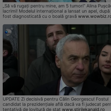
„Să vă rugați pentru mine, am 5 tumori” Alina Pușcău
lacrimi! Modelul internațional a lansat un apel, după
fost diagnosticată cu o boală gravă
www.wowbiz.r
UPDATE Zi decisivă pentru Călin Georgescu! Fostul
candidat la prezidențiale află dacă va fi judecat pen
tentativă de lovitură de stat
www.stirilekanald.ro