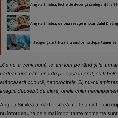
Angela Similea, lecție de decență și eleganță la 79 
Angela Similea, o nouă reacție în scandalul Distrig
Inteligența artificială transformă departamentele
„
Ce ne-a venit nouă, le-am luat pe rând și le-am 
cădeau una câte una de pe casă în praf, cu labele-n
Mâncaseră cucută, nenorocitele. Ei, nu-mi amintesc 
imagini deosebit de clare, unele chiar nemaipomen
Angela Similea a mărturisit că multe amintiri din cop
nu întotdeauna cele mai importante momente sunt c