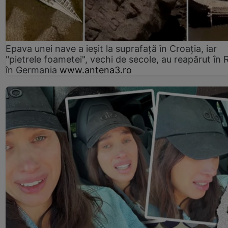
Epava unei nave a ieșit la suprafață în Croația, iar
"pietrele foametei", vechi de secole, au reapărut în R
în Germania
www.antena3.ro