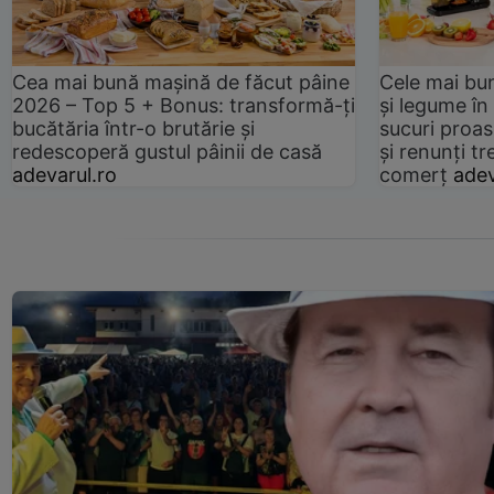
Cea mai bună mașină de făcut pâine
Cele mai bu
2026 – Top 5 + Bonus: transformă-ți
și legume în
bucătăria într-o brutărie și
sucuri proas
redescoperă gustul pâinii de casă
și renunți tr
adevarul.ro
comerț
adev