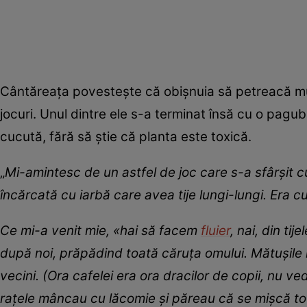
Cântăreața povestește că obișnuia să petreacă mult t
jocuri. Unul dintre ele s-a terminat însă cu o pagu
cucută, fără să știe că planta este toxică.
„
Mi-amintesc de un astfel de joc care s-a sfârșit
încărcată cu iarbă care avea tije lungi-lungi. Era 
Ce mi-a venit mie, «hai să facem
fluier
, nai, din ti
după noi, prăpădind toată căruța omului. Mătușile m
vecini. (Ora cafelei era ora dracilor de copii, nu ve
rațele mâncau cu lăcomie și păreau că se mișcă to