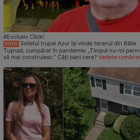
#Exclusiv Click!
Solistul trupei Azur își vinde terenul din Băile
FOTO
Tușnad, cumpărat în pandemie: „Timpul nu-mi perm
să mai construiesc.” Câți bani cere?
Vedete româneș