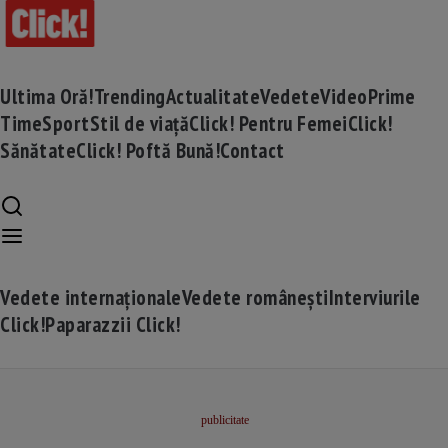
Ultima Oră!
Trending
Actualitate
Vedete
Video
Prime
Time
Sport
Stil de viață
Click! Pentru Femei
Click!
Sănătate
Click! Poftă Bună!
Contact
Vedete internaționale
Vedete românești
Interviurile
Click!
Paparazzii Click!