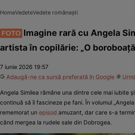
Home
Vedete
Vedete românești
Imagine rară cu Angela Sim
FOTO
artista în copilărie: „O boroboaț
7 iunie 2026 19:57
Adaugă-ne ca sursă preferată în Google
Urmă
Angela Similea rămâne una dintre cele mai iubite și 
continuă să îi fascineze pe fani. În volumul „Angela
rememorat un
episod
amuzant, dar care s-a termin
când mergea la rudele sale din Dobrogea.