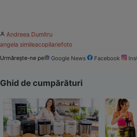
Andreea Dumitru
angela similea
copilarie
foto
Urmărește-ne pe
Google News
Facebook
In
Ghid de cumpărături