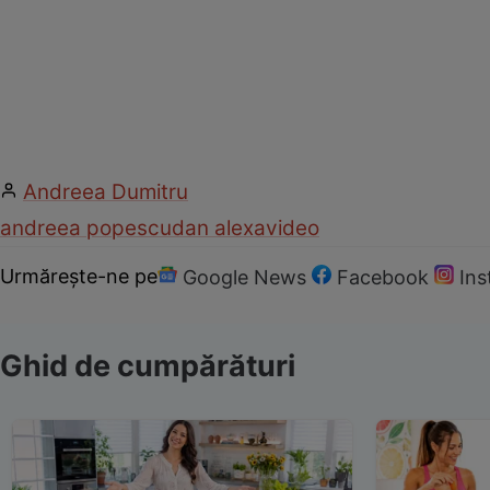
Andreea Dumitru
andreea popescu
dan alexa
video
Urmărește-ne pe
Google News
Facebook
In
Ghid de cumpărături