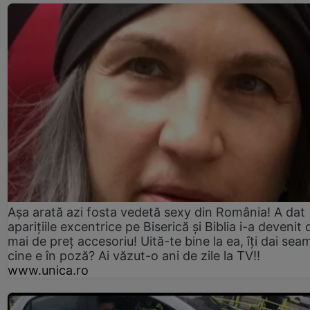
Așa arată azi fosta vedetă sexy din România! A dat
aparițiile excentrice pe Biserică și Biblia i-a devenit 
mai de preț accesoriu! Uită-te bine la ea, îți dai sea
cine e în poză? Ai văzut-o ani de zile la TV!!
www.unica.ro