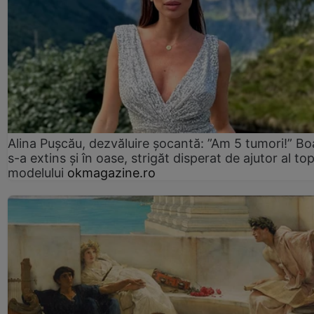
Alina Pușcău, dezvăluire șocantă: ”Am 5 tumori!” Bo
s-a extins și în oase, strigăt disperat de ajutor al to
modelului
okmagazine.ro