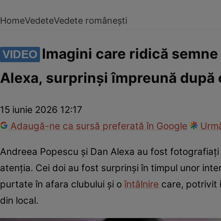
Home
Vedete
Vedete românești
Imagini care ridică semne
VIDEO
Alexa, surprinși împreună după o
15 iunie 2026 12:17
Adaugă-ne ca sursă preferată în Google
Urmă
Andreea Popescu și Dan Alexa au fost fotografiați î
atenția. Cei doi au fost surprinși în timpul unor inte
purtate în afara clubului și o
întâlnire
care, potrivit
din local.