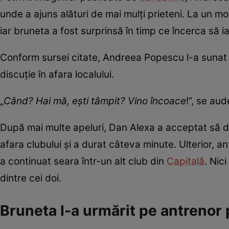
unde a ajuns alături de mai mulți prieteni. La un m
iar bruneta a fost surprinsă în timp ce încerca să i
Conform sursei citate, Andreea Popescu l-a sunat d
discuție în afara localului.
„
Când? Hai mă, ești tâmpit? Vino încoace
!”, se au
După mai multe apeluri, Dan Alexa a acceptat să disc
afara clubului și a durat câteva minute. Ulterior, an
a continuat seara într-un alt club din
Capitală
. Nic
dintre cei doi.
Bruneta l-a urmărit pe antrenor 