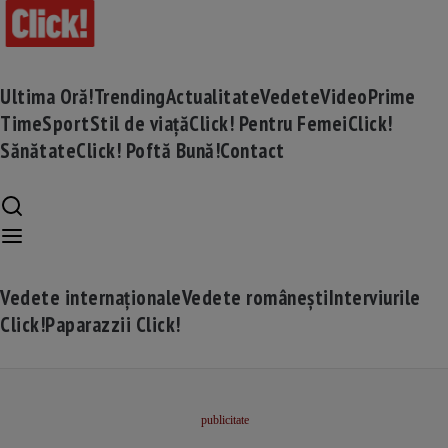
Ultima Oră!
Trending
Actualitate
Vedete
Video
Prime
Time
Sport
Stil de viață
Click! Pentru Femei
Click!
Sănătate
Click! Poftă Bună!
Contact
Vedete internaționale
Vedete românești
Interviurile
Click!
Paparazzii Click!