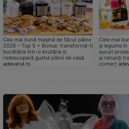
Cea mai bună mașină de făcut pâine
Cele mai bu
2026 – Top 5 + Bonus: transformă-ți
și legume în
bucătăria într-o brutărie și
sucuri proas
redescoperă gustul pâinii de casă
și renunți tr
adevarul.ro
comerț
adev