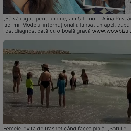
„Să vă rugați pentru mine, am 5 tumori” Alina Pușcău
lacrimi! Modelul internațional a lansat un apel, după
fost diagnosticată cu o boală gravă
www.wowbiz.r
Femeie lovită de trăsnet când făcea plajă: „Soțul ei..