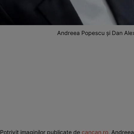
Andreea Popescu și Dan Alexa,
Potrivit imaginilor publicate de
cancan.ro
, Andreea