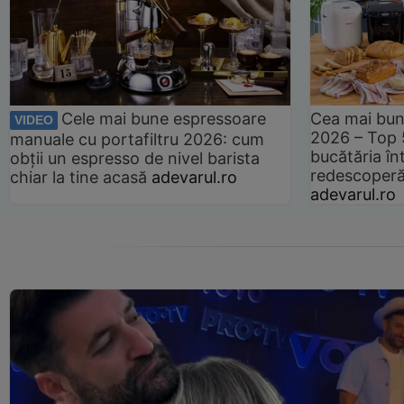
Cele mai bune espressoare
Cea mai bun
VIDEO
2026 – Top 
manuale cu portafiltru 2026: cum
bucătăria înt
obții un espresso de nivel barista
redescoperă 
chiar la tine acasă
adevarul.ro
adevarul.ro