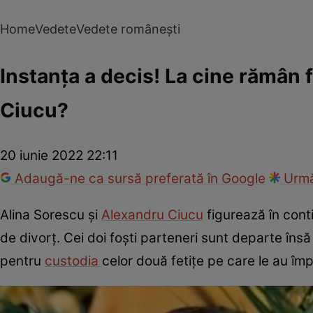
Home
Vedete
Vedete românești
Instanța a decis! La cine rămân 
Ciucu?
20 iunie 2022 22:11
Adaugă-ne ca sursă preferată în Google
Urmă
Alina Sorescu și
Alexandru Ciucu
figurează în conti
de divorț. Cei doi foști parteneri sunt departe în
pentru
custodia
celor două fetițe pe care le au împ