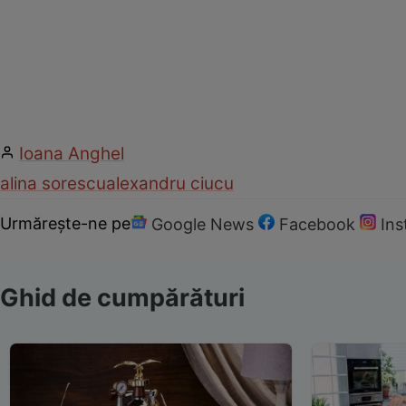
Ioana Anghel
alina sorescu
alexandru ciucu
Urmărește-ne pe
Google News
Facebook
In
Ghid de cumpărături