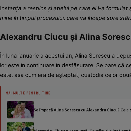
I
nstanța a respins și apelul pe care el l-a formulat 
mine în timpul procesului, care va începe spre sfârși
Alexandru Ciucu și Alina Sorescu
În luna ianuarie a acestui an, Alina Sorescu a depu
lor este în continuare în desfășurare. Se pare că ce
este, așa cum era de așteptat, custodia celor două
MAI MULTE PENTRU TINE
Se împacă Alina Sorescu cu Alexandru Ciucu? Ce a 
Alexandru Ciucu nu renunță! Ce măsuri a luat pent