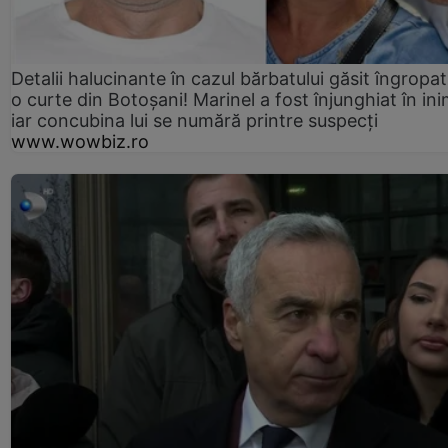
Detalii halucinante în cazul bărbatului găsit îngropat
o curte din Botoșani! Marinel a fost înjunghiat în ini
iar concubina lui se numără printre suspecți
www.wowbiz.ro