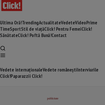
Ultima Oră!
Trending
Actualitate
Vedete
Video
Prime
Time
Sport
Stil de viață
Click! Pentru Femei
Click!
Sănătate
Click! Poftă Bună!
Contact
Vedete internaționale
Vedete românești
Interviurile
Click!
Paparazzii Click!