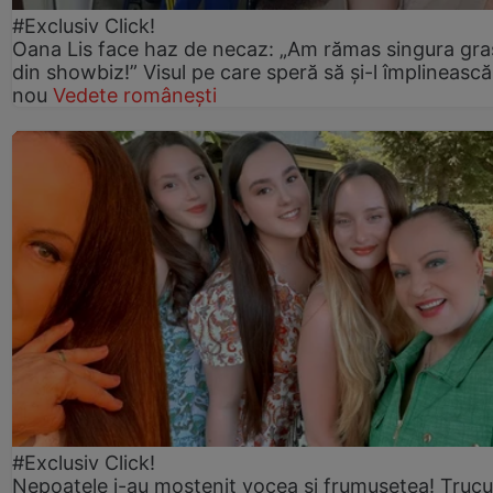
#Exclusiv Click!
Oana Lis face haz de necaz: „Am rămas singura gra
din showbiz!” Visul pe care speră să și-l împlinească
nou
Vedete românești
#Exclusiv Click!
Nepoatele i-au moștenit vocea și frumusețea! Trucu