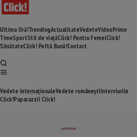
Ultima Oră!
Trending
Actualitate
Vedete
Video
Prime
Time
Sport
Stil de viață
Click! Pentru Femei
Click!
Sănătate
Click! Poftă Bună!
Contact
Vedete internaționale
Vedete românești
Interviurile
Click!
Paparazzii Click!