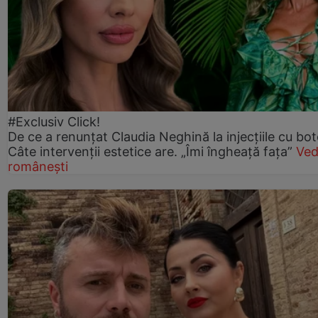
#Exclusiv Click!
De ce a renunțat Claudia Neghină la injecțiile cu bot
Câte intervenții estetice are. „Îmi îngheață fața”
Ved
românești