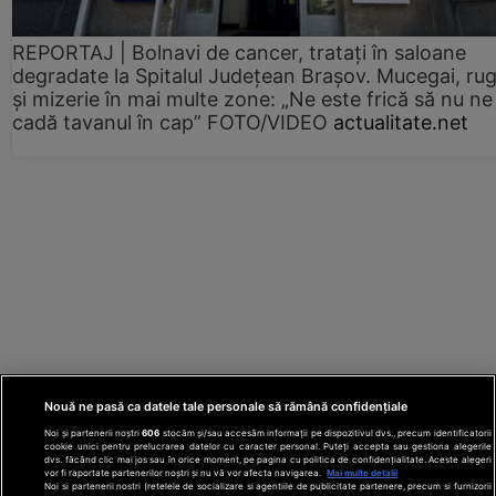
REPORTAJ | Bolnavi de cancer, tratați în saloane
degradate la Spitalul Județean Brașov. Mucegai, ru
și mizerie în mai multe zone: „Ne este frică să nu ne
cadă tavanul în cap” FOTO/VIDEO
actualitate.net
Nouă ne pasă ca datele tale personale să rămână confidențiale
Noi și partenerii noștri
606
stocăm și/sau accesăm informații pe dispozitivul dvs., precum identificatorii
cookie unici pentru prelucrarea datelor cu caracter personal. Puteți accepta sau gestiona alegerile
dvs. făcând clic mai jos sau în orice moment, pe pagina cu politica de confidențialitate. Aceste alegeri
vor fi raportate partenerilor noștri și nu vă vor afecta navigarea.
Mai multe detalii
Noi si partenerii nostri (retelele de socializare si agentiile de publicitate partenere, precum si furnizorii