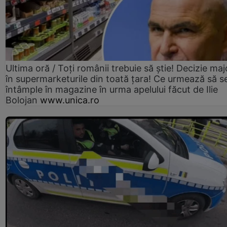
Ultima oră / Toți românii trebuie să știe! Decizie maj
în supermarketurile din toată țara! Ce urmează să s
întâmple în magazine în urma apelului făcut de Ilie
Bolojan
www.unica.ro