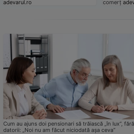
adevarul.ro
comerț
adev
Cum au ajuns doi pensionari să trăiască „în lux”, făr
datorii: „Noi nu am făcut niciodată așa ceva”