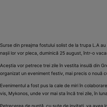
Surse din preajma fostului solist de la trupa L.A au d
nașii lor vor pleca, duminică 25 august, într-o vaca
Aceștia vor petrece trei zile în vestita insulă din Gr
organizat un eveniment festiv, mai precis o nouă c
Evenimentul a fost pus la cale de miri în colaborare 
vis, Mykonos, unde vor mai sta încă trei zile, în lun
Petrecerea de nuntă, cu sute de invitați, va avea lo