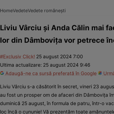
Home
Vedete
Vedete românești
Liviu Vârciu și Anda Călin mai fac
lor din Dâmbovița vor petrece înc
#Exclusiv Click!
25 august 2024 7:00
Ultima actualizare:
25 august 2024 9:46
Adaugă-ne ca sursă preferată în Google
Urmă
Liviu Vârciu s-a căsătorit în secret, vineri 23 august
au fost un prosper om de afaceri din Dâmbovița împreu
duminică 25 august, în formula de patru, într-o vac
loc încă o cununie! Vă prezentăm toate amănuntele d