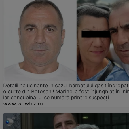
Detalii halucinante în cazul bărbatului găsit îngropat
o curte din Botoșani! Marinel a fost înjunghiat în ini
iar concubina lui se numără printre suspecți
www.wowbiz.ro