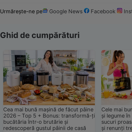
Urmărește-ne pe
Google News
Facebook
In
Ghid de cumpărături
Cea mai bună mașină de făcut pâine
Cele mai bu
2026 – Top 5 + Bonus: transformă-ți
și legume în
bucătăria într-o brutărie și
sucuri proas
redescoperă gustul pâinii de casă
și renunți tr