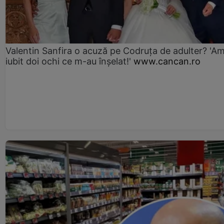
Valentin Sanfira o acuză pe Codruța de adulter? 'A
iubit doi ochi ce m-au înșelat!'
www.cancan.ro