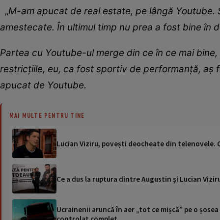
„
M-am apucat de real estate, pe lângă Youtube. Su
amestecate. În ultimul timp nu prea a fost bine în 
Partea cu Youtube-ul merge din ce în ce mai bine, ne
restricțiile, eu, ca fost sportiv de performanță, aș 
apucat de Youtube.
MAI MULTE PENTRU TINE
Lucian Viziru, povești deocheate din telenovele. C
Ce a dus la ruptura dintre Augustin și Lucian Vizi
Ucrainenii aruncă în aer „tot ce mișcă” pe o șose
controlat complet