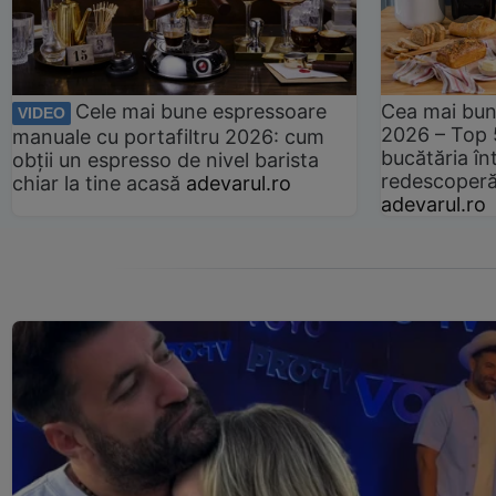
Cele mai bune espressoare
Cea mai bun
VIDEO
2026 – Top 
manuale cu portafiltru 2026: cum
bucătăria înt
obții un espresso de nivel barista
redescoperă 
chiar la tine acasă
adevarul.ro
adevarul.ro