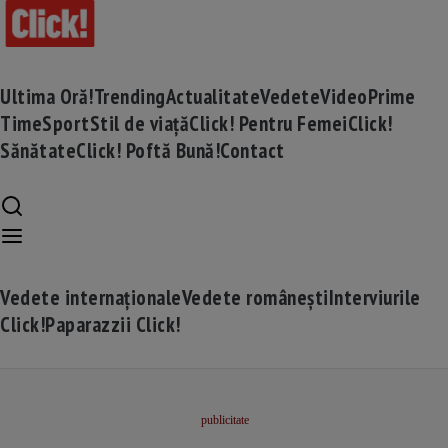
Ultima Oră!
Trending
Actualitate
Vedete
Video
Prime
Time
Sport
Stil de viață
Click! Pentru Femei
Click!
Sănătate
Click! Poftă Bună!
Contact
Vedete internaționale
Vedete românești
Interviurile
Click!
Paparazzii Click!