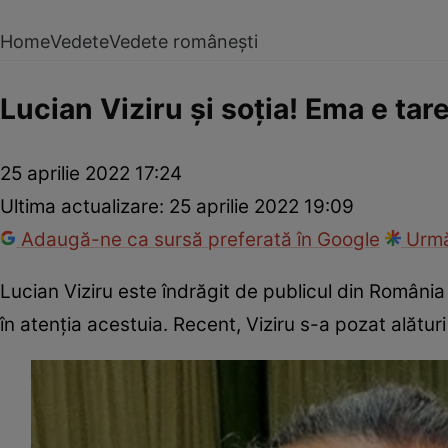
Home
Vedete
Vedete românești
Lucian Viziru și soția! Ema e tar
25 aprilie 2022 17:24
Ultima actualizare:
25 aprilie 2022 19:09
Adaugă-ne ca sursă preferată în Google
Urmă
Lucian Viziru este îndrăgit de publicul din România 
în atenția acestuia. Recent, Viziru s-a pozat alături 