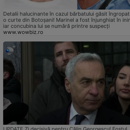
Detalii halucinante în cazul bărbatului găsit îngropat
o curte din Botoșani! Marinel a fost înjunghiat în ini
iar concubina lui se numără printre suspecți
www.wowbiz.ro
UPDATE Zi decisivă pentru Călin Georgescu! Fostul