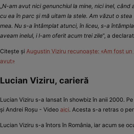
„
N-am avut nici genunchiul la mine, nici inel, când 
cu ea în parc și mă uitam la stele. Am văzut o stea
mea. Nu s-a întâmplat atunci, în liceu, s-a întâmplat
aveam inelul, i l-am oferit acum trei zile
”, a declar
Citește și
Augustin Viziru recunoaște: «Am fost un t
avut»
Lucian Viziru, carieră
Lucian Viziru s-a lansat în showbiz în anii 2000. Pe
și Andrei Roșu - Video
aici
. Acesta s-a retras o per
Lucian Viziru s-a întors în România, iar acum se oc