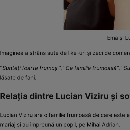
Ema și L
Imaginea a strâns sute de like-uri și zeci de coment
''
Sunteți foarte frumoș
i'', ''
Ce familie frumoasă'
', ''
Su
lăsate de fani.
Relația dintre Lucian Viziru și so
Lucian Viziru are o familie frumoasă de care este e
mariaj și au împreună un copil, pe Mihai Adrian.