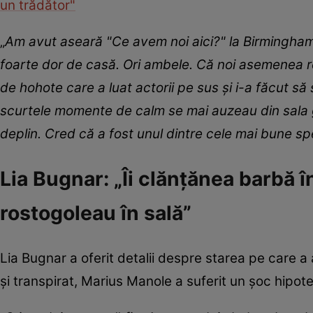
un trădător"
„
Am avut aseară "Ce avem noi aici?" la Birmingham.
foarte dor de casă. Ori ambele. Că noi asemenea r
de hohote care a luat actorii pe sus și i-a făcut să 
scurtele momente de calm se mai auzeau din sala g
deplin. Cred că a fost unul dintre cele mai bune s
Lia Bugnar: „Îi clănțănea barbă î
rostogoleau în sală”
Lia Bugnar a oferit detalii despre starea pe care a 
și transpirat, Marius Manole a suferit un șoc hipoter