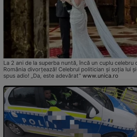
La 2 ani de la superba nuntă, încă un cuplu celebru 
România divorțează! Celebrul politician și soția lui ș
spus adio! „Da, este adevărat”
www.unica.ro