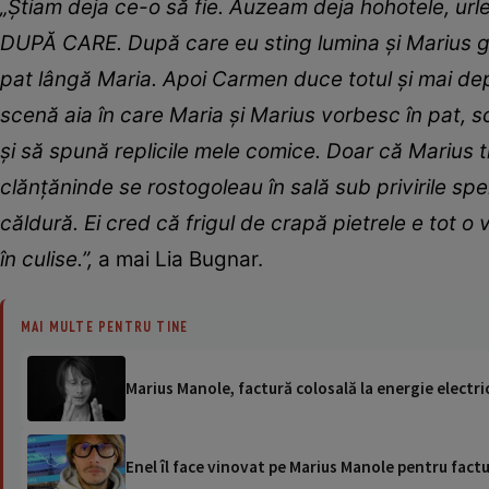
„Știam deja ce-o să fie. Auzeam deja hohotele, urlet
DUPĂ CARE. După care eu sting lumina și Marius gol
pat lângă Maria. Apoi Carmen duce totul și mai dep
scenă aia în care Maria și Marius vorbesc în pat, 
și să spună replicile mele comice. Doar că Marius t
clănțăninde se rostogoleau în sală sub privirile sper
căldură. Ei cred că frigul de crapă pietrele e tot o
în culise.”,
a mai Lia Bugnar.
MAI MULTE PENTRU TINE
Marius Manole, factură colosală la energie electri
Enel îl face vinovat pe Marius Manole pentru fac