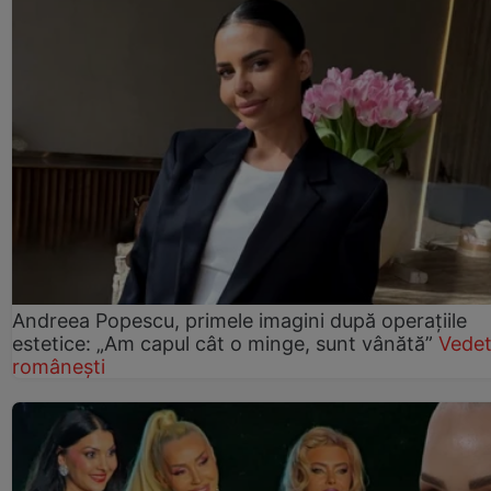
Andreea Popescu, primele imagini după operațiile
estetice: „Am capul cât o minge, sunt vânătă”
Vede
românești