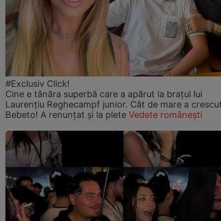
#Exclusiv Click!
Cine e tânăra superbă care a apărut la brațul lui
Laurențiu Reghecampf junior. Cât de mare a crescu
Bebeto! A renunțat și la plete
Vedete românești