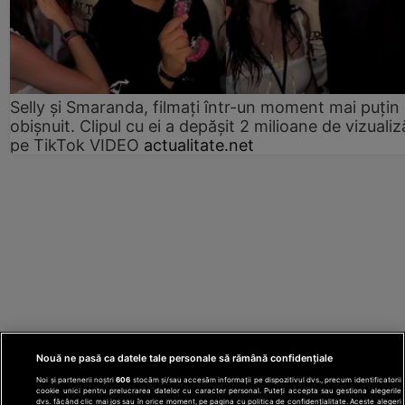
Selly și Smaranda, filmați într-un moment mai puțin
obișnuit. Clipul cu ei a depășit 2 milioane de vizualiz
pe TikTok VIDEO
actualitate.net
Nouă ne pasă ca datele tale personale să rămână confidențiale
Noi și partenerii noștri
606
stocăm și/sau accesăm informații pe dispozitivul dvs., precum identificatorii
cookie unici pentru prelucrarea datelor cu caracter personal. Puteți accepta sau gestiona alegerile
dvs. făcând clic mai jos sau în orice moment, pe pagina cu politica de confidențialitate. Aceste alegeri