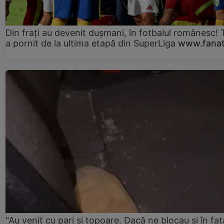
Din frați au devenit dușmani, în fotbalul românesc! 
a pornit de la ultima etapă din SuperLiga
www.fanat
"Au venit cu pari și topoare. Dacă ne blocau şi în faţă