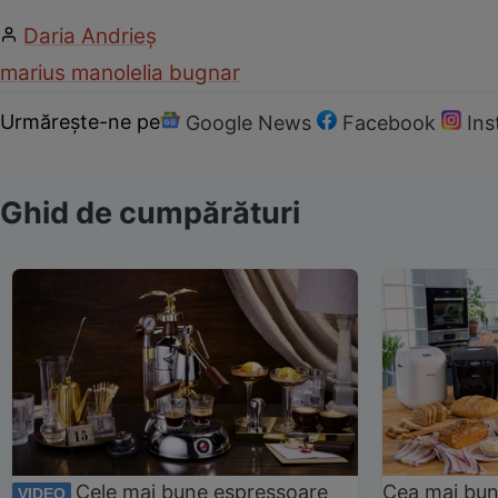
Daria Andrieș
marius manole
lia bugnar
Urmărește-ne pe
Google News
Facebook
In
Ghid de cumpărături
Cele mai bune espressoare
Cea mai bun
VIDEO