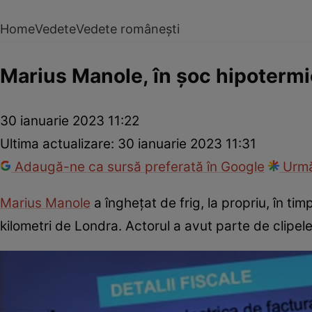
Home
Vedete
Vedete românești
Marius Manole, în șoc hipoterm
30 ianuarie 2023 11:22
Ultima actualizare:
30 ianuarie 2023 11:31
Adaugă-ne ca sursă preferată în Google
Urmă
Marius Manole
a înghețat de frig, la propriu, în ti
kilometri de Londra. Actorul a avut parte de clipele 