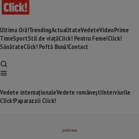
Ultima Oră!
Trending
Actualitate
Vedete
Video
Prime
Time
Sport
Stil de viață
Click! Pentru Femei
Click!
Sănătate
Click! Poftă Bună!
Contact
Vedete internaționale
Vedete românești
Interviurile
Click!
Paparazzii Click!