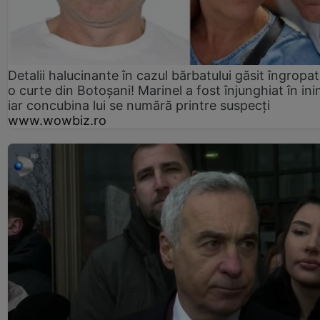
Detalii halucinante în cazul bărbatului găsit îngropat
o curte din Botoșani! Marinel a fost înjunghiat în ini
iar concubina lui se numără printre suspecți
www.wowbiz.ro