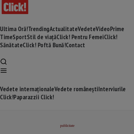
Ultima Oră!
Trending
Actualitate
Vedete
Video
Prime
Time
Sport
Stil de viață
Click! Pentru Femei
Click!
Sănătate
Click! Poftă Bună!
Contact
Vedete internaționale
Vedete românești
Interviurile
Click!
Paparazzii Click!