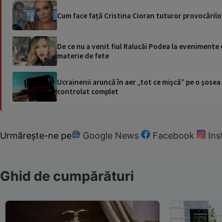
Cum face față Cristina Cioran tuturor provocăril
De ce nu a venit fiul Ralucăi Podea la evenimente c
materie de fete
Ucrainenii aruncă în aer „tot ce mișcă” pe o șose
controlat complet
Urmărește-ne pe
Google News
Facebook
In
Ghid de cumpărături