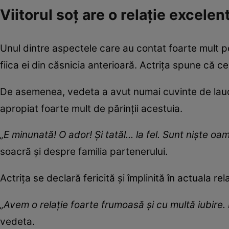
Viitorul soț are o relație excelent
Unul dintre aspectele care au contat foarte mult pen
fiica ei din căsnicia anterioară. Actrița spune că c
De asemenea, vedeta a avut numai cuvinte de laudă 
apropiat foarte mult de părinții acestuia.
„E minunată! O ador! Și tatăl... la fel. Sunt niște oa
soacră și despre familia partenerului.
Actrița se declară fericită și împlinită în actuala re
„Avem o relație foarte frumoasă și cu multă iubire. 
vedeta.