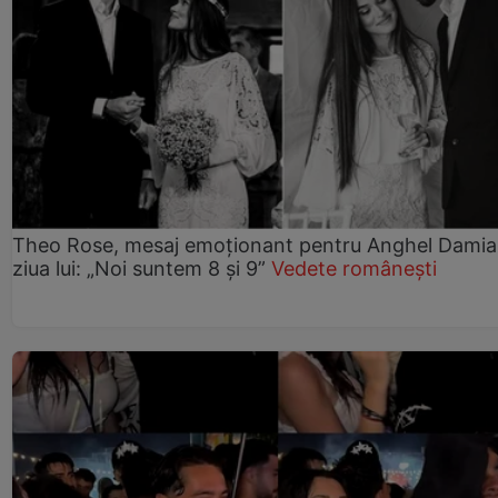
Theo Rose, mesaj emoționant pentru Anghel Damia
ziua lui: „Noi suntem 8 și 9”
Vedete românești