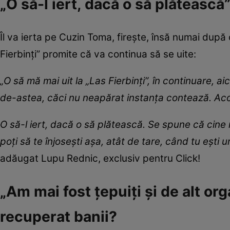
„O să-l iert, dacă o să plătească
Îl va ierta pe Cuzin Toma, firește, însă numai după ce 
Fierbinți” promite că va continua să se uite:
„O să mă mai uit la „Las Fierbinți”, în continuare, 
de-astea, căci nu neapărat instanța contează. Acolo
O să-l iert, dacă o să plătească. Se spune că cine n
poți să te înjosești așa, atât de tare, când tu ești
adăugat Lupu Rednic, exclusiv pentru Click!
„Am mai fost țepuiți și de alt o
recuperat banii?