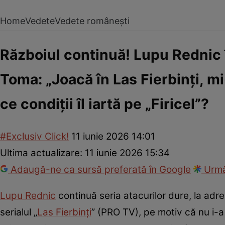
Home
Vedete
Vedete românești
Războiul continuă! Lupu Rednic î
Toma: „Joacă în Las Fierbinți, mi-
ce condiții îl iartă pe „Firicel”?
#Exclusiv Click!
11 iunie 2026 14:01
Ultima actualizare:
11 iunie 2026 15:34
Adaugă-ne ca sursă preferată în Google
Urmă
Lupu Rednic
continuă seria atacurilor dure, la adre
serialul „
Las Fierbinți
” (PRO TV), pe motiv că nu i-a 