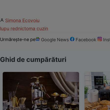
Simona Ecovoiu
lupu rednic
toma cuzin
Urmărește-ne pe
Google News
Facebook
In
Ghid de cumpărături