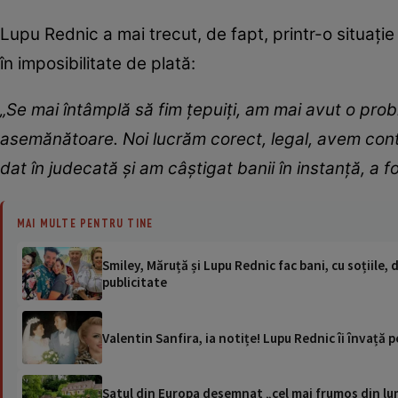
Lupu Rednic a mai trecut, de fapt, printr-o situație 
în imposibilitate de plată:
„Se mai întâmplă să fim țepuiți, am mai avut o proble
asemănătoare. Noi lucrăm corect, legal, avem cont
dat în judecată și am câștigat banii în instanță, a
MAI MULTE PENTRU TINE
Smiley, Măruță și Lupu Rednic fac bani, cu soțiile, 
publicitate
Valentin Sanfira, ia notițe! Lupu Rednic îi învață 
Satul din Europa desemnat „cel mai frumos din lum