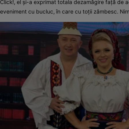
Click!, el și-a exprimat totala dezamăgire față de a
eveniment cu bucluc, în care cu toții zâmbesc. Ni