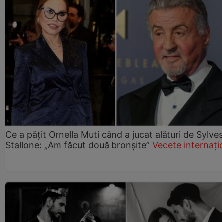
Ce a pățit Ornella Muti când a jucat alături de Sylve
Stallone: „Am făcut două bronșite”
Vedete internați