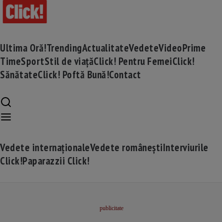
Ultima Oră!
Trending
Actualitate
Vedete
Video
Prime
Time
Sport
Stil de viață
Click! Pentru Femei
Click!
Sănătate
Click! Poftă Bună!
Contact
Vedete internaționale
Vedete românești
Interviurile
Click!
Paparazzii Click!