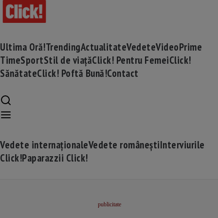
Ultima Oră!
Trending
Actualitate
Vedete
Video
Prime
Time
Sport
Stil de viață
Click! Pentru Femei
Click!
Sănătate
Click! Poftă Bună!
Contact
Vedete internaționale
Vedete românești
Interviurile
Click!
Paparazzii Click!