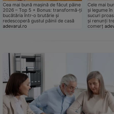
Cea mai bună mașină de făcut pâine
Cele mai bu
2026 – Top 5 + Bonus: transformă-ți
și legume în
bucătăria într-o brutărie și
sucuri proas
redescoperă gustul pâinii de casă
și renunți tr
adevarul.ro
comerț
adev