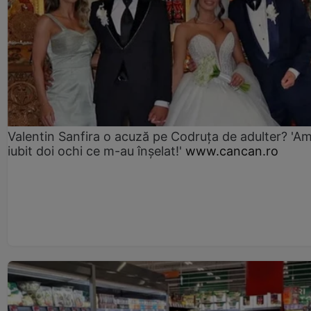
Valentin Sanfira o acuză pe Codruța de adulter? 'A
iubit doi ochi ce m-au înșelat!'
www.cancan.ro