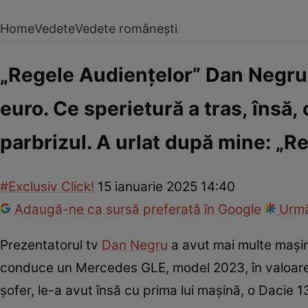
Home
Vedete
Vedete românești
„Regele Audiențelor” Dan Negru
euro. Ce sperietură a tras, însă,
parbrizul. A urlat după mine: „Re
#Exclusiv Click!
15 ianuarie 2025 14:40
Adaugă-ne ca sursă preferată în Google
Urmă
Prezentatorul tv
Dan Negru
a avut mai multe mașini
conduce un Mercedes GLE, model 2023, în valoare 
șofer, le-a avut însă cu prima lui mașină, o Dacie 131