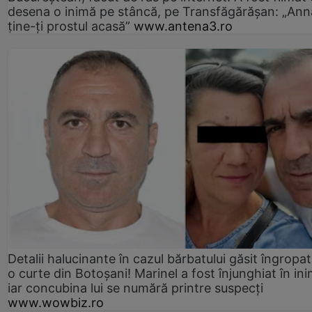
desena o inimă pe stâncă, pe Transfăgărășan: „Ann
ține-ți prostul acasă”
www.antena3.ro
Detalii halucinante în cazul bărbatului găsit îngropat
o curte din Botoșani! Marinel a fost înjunghiat în ini
iar concubina lui se numără printre suspecți
www.wowbiz.ro