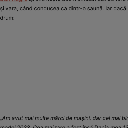
și vara, când conducea ca dintr-o saună. Iar dacă
drum:
„Am avut mai multe mărci de mașini, dar cel mai
model 2023. Cea mai tare a fost însă Dacia mea 131