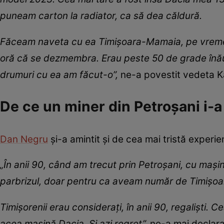
puneam carton la radiator, ca să dea căldură.
Făceam naveta cu ea Timișoara-Mamaia, pe vreme
oră că se dezmembra. Erau peste 50 de grade înău
drumuri cu ea am făcut-o”,
ne-a povestit vedeta Ka
De ce un miner din Petroșani i-a
Dan Negru
și-a amintit și de cea mai tristă experie
„În anii 90, când am trecut prin Petroșani, cu maș
parbrizul, doar pentru ca aveam număr de Timișoara
Timișorenii erau considerați, în anii 90, regaliști
acea mașină Dacia. Si azi regret”,
ne-a mai declarat