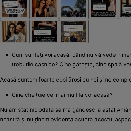
Cum sunteți voi acasă, când nu vă vede nimeni
treburile casnice? Cine gătește, cine spală v
Acasă suntem foarte copilăroși cu noi și ne complet
Cine cheltuie cel mai mult la voi acasă?
Nu am stat niciodată să mă gândesc la asta! Amând
noastră și nu ținem evidența asupra acestui aspec