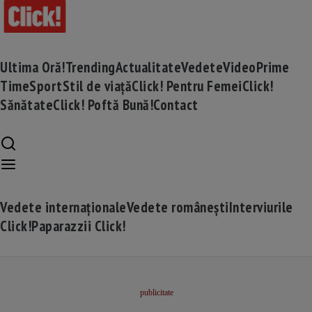
Ultima Oră!
Trending
Actualitate
Vedete
Video
Prime
Time
Sport
Stil de viață
Click! Pentru Femei
Click!
Sănătate
Click! Poftă Bună!
Contact
Vedete internaționale
Vedete românești
Interviurile
Click!
Paparazzii Click!