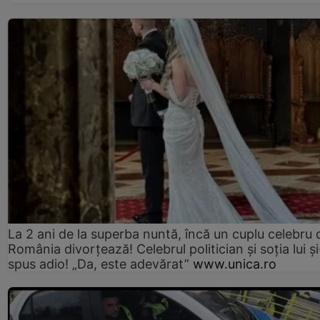
La 2 ani de la superba nuntă, încă un cuplu celebru 
România divorțează! Celebrul politician și soția lui ș
spus adio! „Da, este adevărat”
www.unica.ro