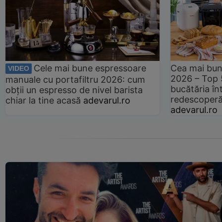
Cele mai bune espressoare
Cea mai bun
VIDEO
2026 – Top 
manuale cu portafiltru 2026: cum
bucătăria înt
obții un espresso de nivel barista
redescoperă 
chiar la tine acasă
adevarul.ro
adevarul.ro