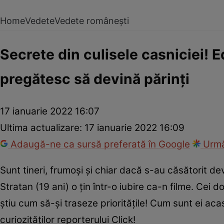
Home
Vedete
Vedete românești
Secrete din culisele casniciei! 
pregătesc să devină părinți
17 ianuarie 2022 16:07
Ultima actualizare:
17 ianuarie 2022 16:09
Adaugă-ne ca sursă preferată în Google
Urmă
Sunt tineri, frumoși și chiar dacă s-au căsătorit 
Stratan (19 ani) o țin într-o iubire ca-n filme. Cei
știu cum să-și traseze prioritățile! Cum sunt ei a
curiozităților reporterului Click!