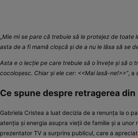
„Mie mi se pare că trebuie să le protejez de toate
asta de a fi mamă cloșcă și de a nu le lăsa să se de
Asta e o lecție pe care trebuie să o învețe și să o tr
cocoloșesc. Chiar și ele cer: <<Mai lasă-ne!>>”
, a
Ce spune despre retragerea din
Gabriela Cristea a luat decizia de a renunța la o p
atenția și energia asupra vieții de familie și a unor
prezentator TV a surprins publicul, care a apreciat-o