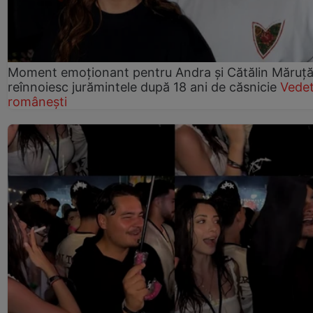
Moment emoționant pentru Andra și Cătălin Măruță!
reînnoiesc jurămintele după 18 ani de căsnicie
Vede
românești