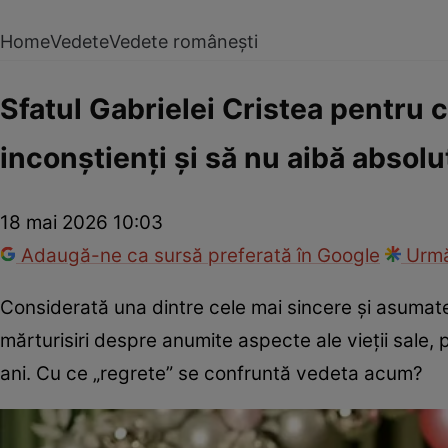
Home
Vedete
Vedete românești
Sfatul Gabrielei Cristea pentru ce
inconștienți și să nu aibă absolut
18 mai 2026 10:03
Adaugă-ne ca sursă preferată în Google
Urmă
Considerată una dintre cele mai sincere și asuma
mărturisiri despre anumite aspecte ale vieții sale,
ani. Cu ce „regrete” se confruntă vedeta acum?