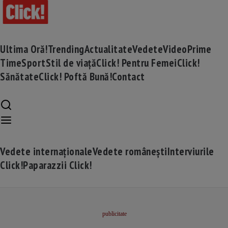
Ultima Oră!
Trending
Actualitate
Vedete
Video
Prime
Time
Sport
Stil de viață
Click! Pentru Femei
Click!
Sănătate
Click! Poftă Bună!
Contact
Vedete internaționale
Vedete românești
Interviurile
Click!
Paparazzii Click!