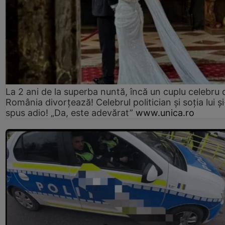
La 2 ani de la superba nuntă, încă un cuplu celebru 
România divorțează! Celebrul politician și soția lui ș
spus adio! „Da, este adevărat”
www.unica.ro