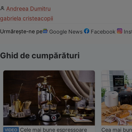
Andreea Dumitru
gabriela cristea
copii
Urmărește-ne pe
Google News
Facebook
In
Ghid de cumpărături
Cele mai bune espressoare
Cea mai bun
VIDEO