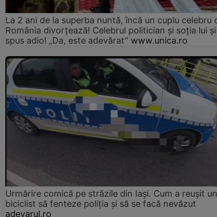
La 2 ani de la superba nuntă, încă un cuplu celebru 
România divorțează! Celebrul politician și soția lui ș
spus adio! „Da, este adevărat”
www.unica.ro
Urmărire comică pe străzile din Iași. Cum a reușit u
biciclist să fenteze poliția și să se facă nevăzut
adevarul.ro