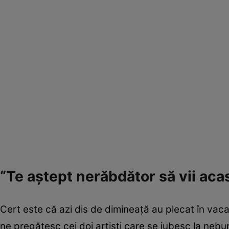
“Te aștept nerăbdător să vii acasă
Cert este că azi dis de dimineață au plecat în vaca
ne pregătesc cei doi artiști care se iubesc la neb