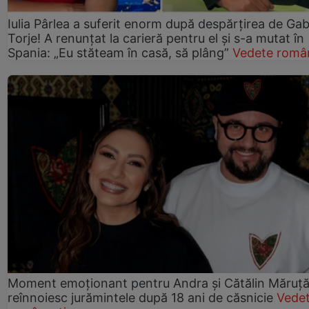
Iulia Pârlea a suferit enorm după despărțirea de Gab
Torje! A renunțat la carieră pentru el și s-a mutat în
Spania: „Eu stăteam în casă, să plâng”
Vedete româ
Moment emoționant pentru Andra și Cătălin Măruță!
reînnoiesc jurămintele după 18 ani de căsnicie
Vede