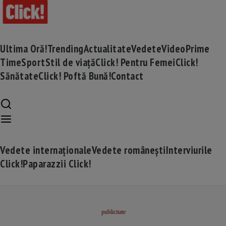
Ultima Oră!
Trending
Actualitate
Vedete
Video
Prime
Time
Sport
Stil de viață
Click! Pentru Femei
Click!
Sănătate
Click! Poftă Bună!
Contact
Vedete internaționale
Vedete românești
Interviurile
Click!
Paparazzii Click!