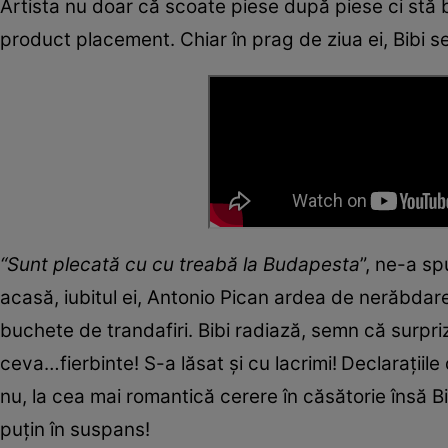
Artista nu doar că scoate piese după piese ci stă 
product placement. Chiar în prag de ziua ei, Bibi s
“Sunt plecată cu cu treabă la Budapesta
”, ne-a sp
acasă, iubitul ei, Antonio Pican ardea de nerăbdar
buchete de trandafiri. Bibi radiază, semn că surpriz
ceva…fierbinte! S-a lăsat și cu lacrimi!
Declarațiile
nu, la cea mai romantică cerere în căsătorie însă Bi
puțin în suspans!