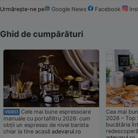
Urmărește-ne pe
Google News
Facebook
In
Ghid de cumpărături
Cele mai bune espressoare
Cea mai bun
VIDEO
2026 – Top 
manuale cu portafiltru 2026: cum
bucătăria înt
obții un espresso de nivel barista
redescoperă 
chiar la tine acasă
adevarul.ro
adevarul.ro