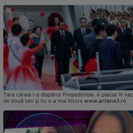
Țara căreia i-a dispărut Președintele. A plecat în va
de două luni și nu s-a mai întors
www.antena3.ro