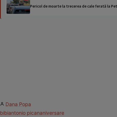
Pericol de moarte la trecerea de cale ferată la Pet
Dana Popa
bibi
antonio pican
aniversare