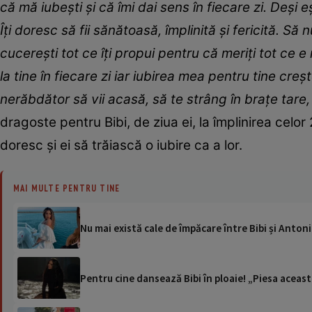
că mă iubești și că îmi dai sens în fiecare zi. Deși 
Îți doresc să fii sănătoasă, împlinită și fericită. Să 
cucerești tot ce îți propui pentru că meriți tot ce 
la tine în fiecare zi iar iubirea mea pentru tine creș
nerăbdător să vii acasă, să te strâng în brațe tare, 
dragoste pentru Bibi, de ziua ei, la împlinirea celor 23
doresc și ei să trăiască o iubire ca a lor.
MAI MULTE PENTRU TINE
Nu mai există cale de împăcare între Bibi și Antonio
Pentru cine dansează Bibi în ploaie! „Piesa aceas