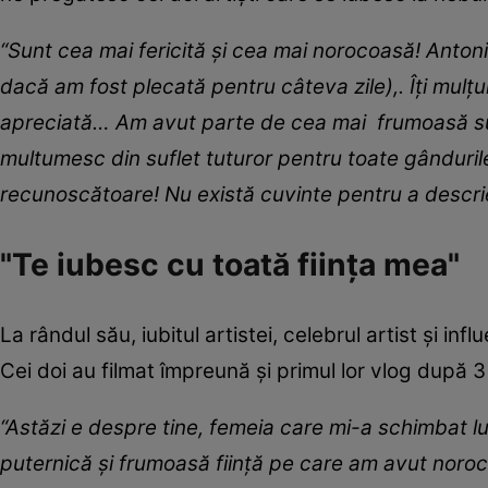
“Sunt cea mai fericită și cea mai norocoasă! Antonio
dacă am fost plecată pentru câteva zile),. Îți mulț
apreciată… Am avut parte de cea mai frumoasă surp
multumesc din suflet tuturor pentru toate gândurile
recunoscătoare! Nu există cuvinte pentru a descrie 
"Te iubesc cu toată ființa mea"
La rândul său, iubitul artistei, celebrul artist și in
Cei doi au filmat împreună și primul lor vlog după 3
“Astăzi e despre tine, femeia care mi-a schimbat lu
puternică și frumoasă ființă pe care am avut norocul