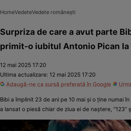
Home
Vedete
Vedete românești
Surpriza de care a avut parte Bib
primit-o iubitul Antonio Pican l
12 mai 2025 17:20
Ultima actualizare:
12 mai 2025 17:20
Adaugă-ne ca sursă preferată în Google
Urmă
Bibi a împlinit 23 de ani pe 10 mai și o ține numai î
a lansat o piesă chiar de ziua ei de naștere, “123” și