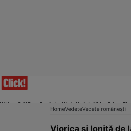
Ultima Oră!
Trending
Actualitate
Vedete
Video
Prime Ti
Home
Vedete
Vedete românești
Viorica și Ioniță de 