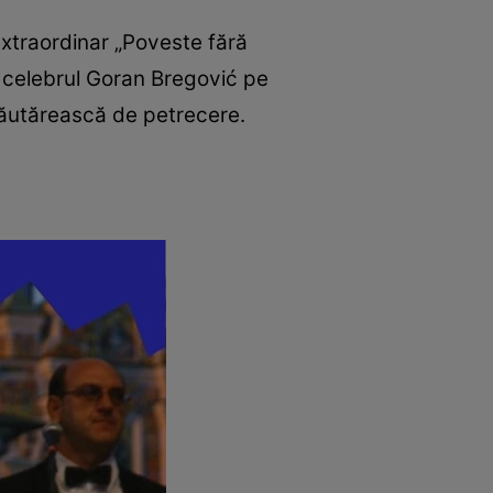
l extraordinar „Poveste fără
e celebrul Goran Bregović pe
 lăutărească de petrecere.