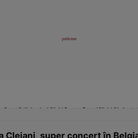
me
Sport
Stil de viață
Click! Pentru Femei
Click! Sănătate
la Clejani, super concert în Belgi