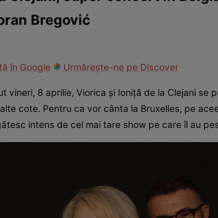
oran Bregović
ck!
Paparazzii Click!
ă în Google
Urmărește-ne pe Discover
vineri, 8 aprilie, Viorica și Ioniță de la Clejani s
alte cote. Pentru ca vor cânta la Bruxelles, pe ace
egătesc intens de cel mai tare show pe care îl au pe