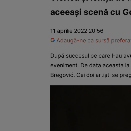
aceeași scenă cu G
Vedete internaționale
Vedete românești
Interviurile Cli
11 aprilie 2022 20:56
Adaugă-ne ca sursă preferat
După succesul pe care l-au avut 
eveniment. De data aceasta la 
Bregović. Cei doi artiști se pr