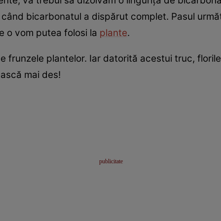
e, va trebui să dizolvăm o linguriță de bicarbonat 
ând bicarbonatul a dispărut complet. Pasul următo
re o vom putea folosi la
plante
.
 frunzele plantelor. Iar datorită acestui truc, flori
ească mai des!