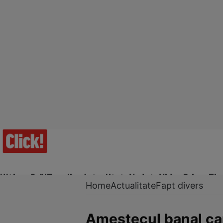
Ultima Oră!
Trending
Actualitate
Vedete
Video
Prime Ti
Home
Actualitate
Fapt divers
Amestecul banal car