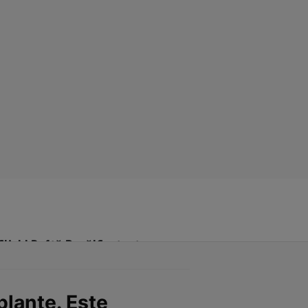
Click! Poftă Bună!
Contact
plante. Este