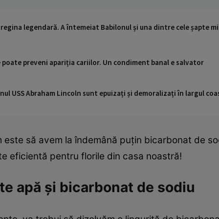
regina legendară. A întemeiat Babilonul și una dintre cele șapte mi
poate preveni apariția cariilor. Un condiment banal e salvator
nul USS Abraham Lincoln sunt epuizați și demoralizați în largul coas
em este să avem la îndemână puțin bicarbonat de so
te eficientă pentru florile din casa noastră!
te apă și bicarbonat de sodiu