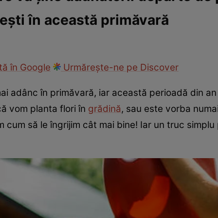
sești în această primăvară
ie
Național
Sport
ă în Google
Urmărește-ne pe Discover
ai adânc în primăvară, iar această perioadă din an
ă vom planta flori în
grădină
, sau este vorba numai
im cum să le îngrijim cât mai bine! Iar un truc simpl