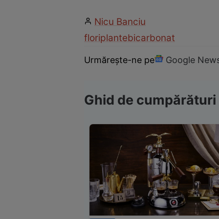
Nicu Banciu
flori
plante
bicarbonat
Urmărește-ne pe
Google New
Ghid de cumpărături