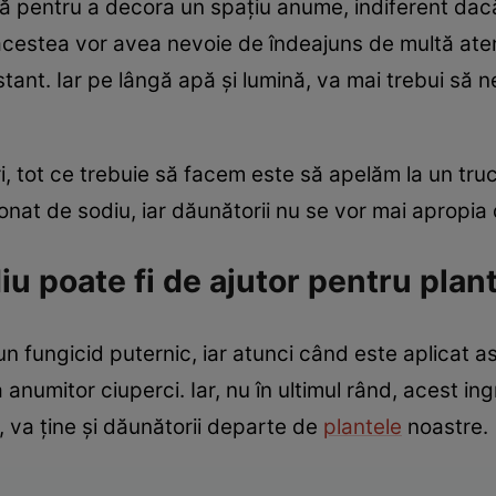
tă pentru a decora un spațiu anume, indiferent dacă
 acestea vor avea nevoie de îndeajuns de multă ate
nstant. Iar pe lângă apă și lumină, va mai trebui să
 tot ce trebuie să facem este să apelăm la un truc s
onat de sodiu, iar dăunătorii nu se vor mai apropia
u poate fi de ajutor pentru plan
un fungicid puternic, iar atunci când este aplicat a
a anumitor ciuperci. Iar, nu în ultimul rând, acest i
, va ține și dăunătorii departe de
plantele
noastre.