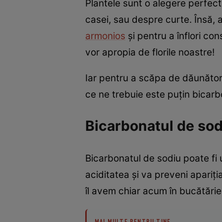
Plantele sunt o alegere perfec
casei, sau despre curte. Însă,
armonios
și pentru a înflori co
vor apropia de florile noastre!
Iar pentru a scăpa de dăunători,
ce ne trebuie este puțin bicarb
Bicarbonatul de sodi
Bicarbonatul de sodiu poate fi 
aciditatea și va preveni apariți
îl avem chiar acum în bucătărie
MAI MULTE PENTRU TINE