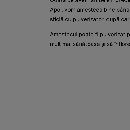
Odată ce avem ambele ingredient
Apoi, vom amesteca bine până c
sticlă cu pulverizator, după ca
Amestecul poate fi pulverizat pe
mult mai sănătoase și să înflor