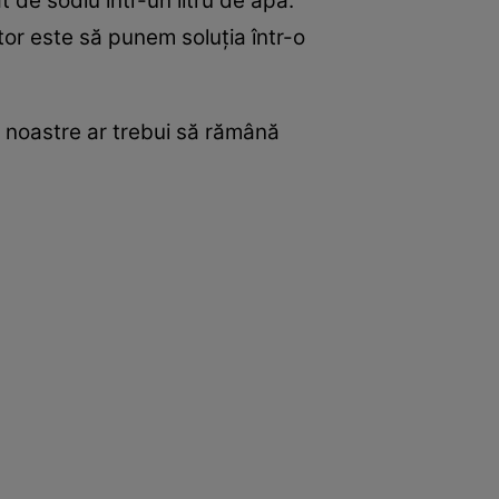
de sodiu într-un litru de apă.
r este să punem soluția într-o
le noastre ar trebui să rămână