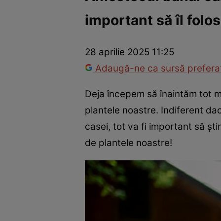
important să îl folo
Război Ucraina-Rusia
Internațional
Fapt divers
Tehnolog
28 aprilie 2025 11:25
Adaugă-ne ca sursă preferat
Deja începem să înaintăm tot m
plantele noastre. Indiferent dac
casei, tot va fi important să șt
de plantele noastre!