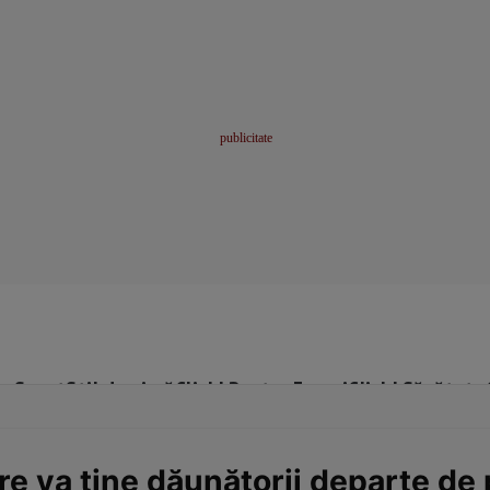
me
Sport
Stil de viață
Click! Pentru Femei
Click! Sănătate
e va ține dăunătorii departe de 