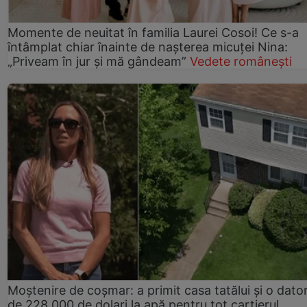
Momente de neuitat în familia Laurei Cosoi! Ce s-a
întâmplat chiar înainte de nașterea micuței Nina:
„Priveam în jur și mă gândeam”
Vedete românești
Moștenire de coșmar: a primit casa tatălui și o dator
de 228.000 de dolari la apă pentru tot cartierul