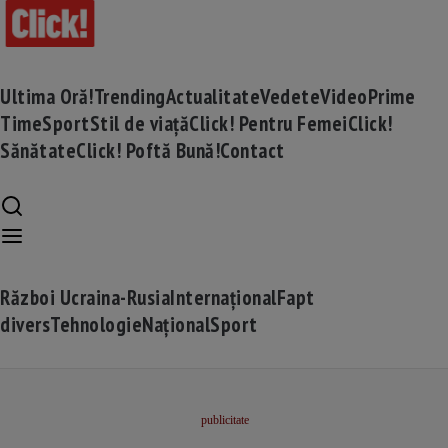
Ultima Oră!
Trending
Actualitate
Vedete
Video
Prime
Time
Sport
Stil de viață
Click! Pentru Femei
Click!
Sănătate
Click! Poftă Bună!
Contact
Război Ucraina-Rusia
Internațional
Fapt
divers
Tehnologie
Național
Sport