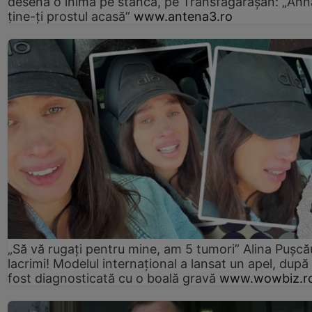
desena o inimă pe stâncă, pe Transfăgărășan: „Ann
ține-ți prostul acasă”
www.antena3.ro
„Să vă rugați pentru mine, am 5 tumori” Alina Pușcău
lacrimi! Modelul internațional a lansat un apel, după
fost diagnosticată cu o boală gravă
www.wowbiz.r