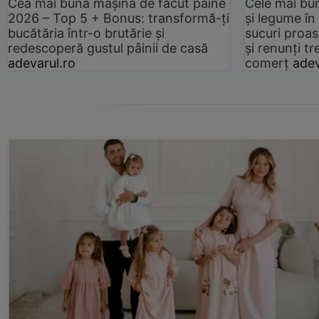
Cea mai bună mașină de făcut pâine
Cele mai bu
2026 – Top 5 + Bonus: transformă-ți
și legume în
bucătăria într-o brutărie și
sucuri proas
redescoperă gustul pâinii de casă
și renunți tr
adevarul.ro
comerț
adev