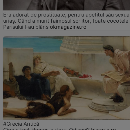
Era adorat de prostituate, pentru apetitul său sexua
uriaș. Când a murit faimosul scriitor, toate cocotele
Parisului l-au plâns
okmagazine.ro
#Grecia Antică
Cine a fost Homer, autorul Odiseei?
historia.ro