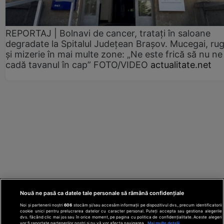
REPORTAJ | Bolnavi de cancer, tratați în saloane
degradate la Spitalul Județean Brașov. Mucegai, ru
și mizerie în mai multe zone: „Ne este frică să nu ne
cadă tavanul în cap” FOTO/VIDEO
actualitate.net
Nouă ne pasă ca datele tale personale să rămână confidențiale
Noi și partenerii noștri
606
stocăm și/sau accesăm informații pe dispozitivul dvs., precum identificatorii
cookie unici pentru prelucrarea datelor cu caracter personal. Puteți accepta sau gestiona alegerile
dvs. făcând clic mai jos sau în orice moment, pe pagina cu politica de confidențialitate. Aceste alegeri
vor fi raportate partenerilor noștri și nu vă vor afecta navigarea.
Mai multe detalii