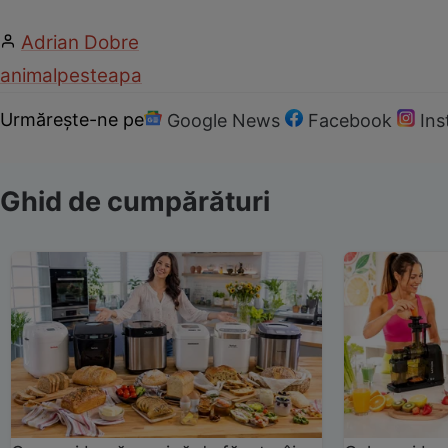
Adrian Dobre
animal
peste
apa
Urmărește-ne pe
Google News
Facebook
In
Ghid de cumpărături