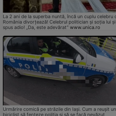
La 2 ani de la superba nuntă, încă un cuplu celebru 
România divorțează! Celebrul politician și soția lui ș
spus adio! „Da, este adevărat”
www.unica.ro
Urmărire comică pe străzile din Iași. Cum a reușit u
biciclist să fenteze poliția și să se facă nevăzut