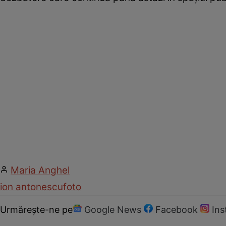
Maria Anghel
ion antonescu
foto
Urmărește-ne pe
Google News
Facebook
In