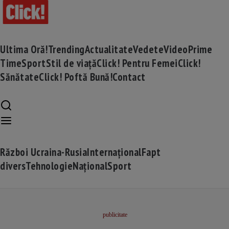
Ultima Oră!
Trending
Actualitate
Vedete
Video
Prime
Time
Sport
Stil de viață
Click! Pentru Femei
Click!
Sănătate
Click! Poftă Bună!
Contact
Război Ucraina-Rusia
Internațional
Fapt
divers
Tehnologie
Național
Sport