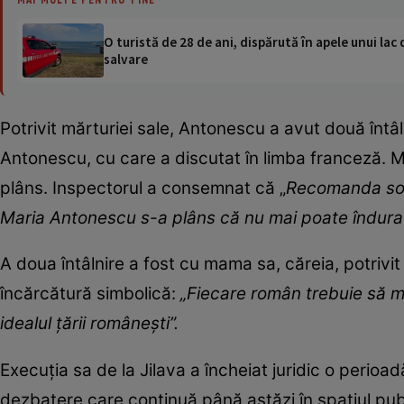
O turistă de 28 de ani, dispărută în apele unui lac 
salvare
Potrivit mărturiei sale, Antonescu a avut două întâl
Antonescu, cu care a discutat în limba franceză. Mo
plâns. Inspectorul a consemnat că „
Recomanda soţie
Maria Antonescu s-a plâns că nu mai poate îndura to
A doua întâlnire a fost cu mama sa, căreia, potrivit
încărcătură simbolică:
„Fiecare român trebuie să mo
idealul ţării româneşti”.
Execuția sa de la Jilava a încheiat juridic o perioa
dezbatere care continuă până astăzi în spațiul pub