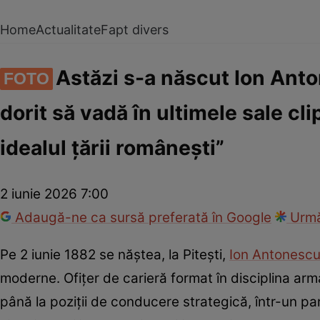
Home
Actualitate
Fapt divers
Astăzi s-a născut Ion Anto
FOTO
dorit să vadă în ultimele sale cl
idealul ţării româneşti”
2 iunie 2026 7:00
Adaugă-ne ca sursă preferată în Google
Urmă
Pe 2 iunie 1882 se năștea, la Pitești,
Ion Antonesc
moderne. Ofițer de carieră format în disciplina arm
până la poziții de conducere strategică, într-un p