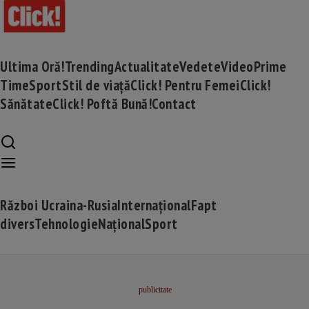
Ultima Oră!
Trending
Actualitate
Vedete
Video
Prime
Time
Sport
Stil de viață
Click! Pentru Femei
Click!
Sănătate
Click! Poftă Bună!
Contact
Război Ucraina-Rusia
Internațional
Fapt
divers
Tehnologie
Național
Sport