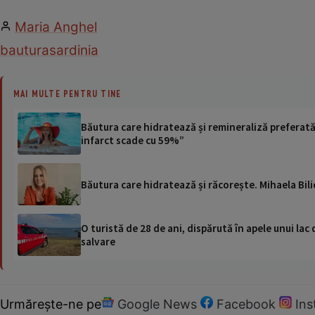
Maria Anghel
bautura
sardinia
MAI MULTE PENTRU TINE
Băutura care hidratează și remineraliză preferată 
infarct scade cu 59%”
Băutura care hidratează și răcorește. Mihaela Bili
O turistă de 28 de ani, dispărută în apele unui lac 
salvare
Urmărește-ne pe
Google News
Facebook
In