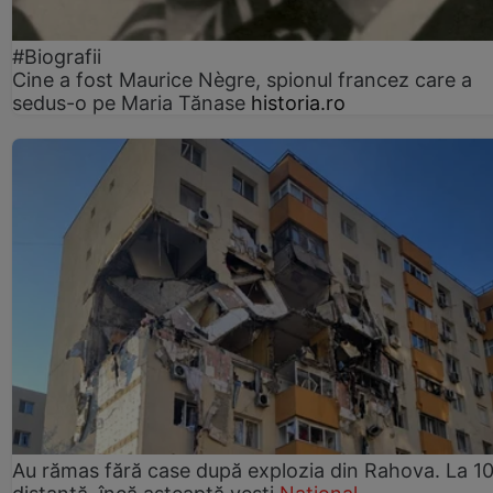
#Biografii
Cine a fost Maurice Nègre, spionul francez care a
sedus-o pe Maria Tănase
historia.ro
Au rămas fără case după explozia din Rahova. La 10