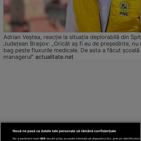
Adrian Veștea, reacție la situația deplorabilă din Spit
Județean Brașov: „Oricât aș fi eu de președinte, nu
bag peste fluxurile medicale. De asta a făcut școală
managerul”
actualitate.net
Nouă ne pasă ca datele tale personale să rămână confidențiale
Noi și partenerii noștri
606
stocăm și/sau accesăm informații pe dispozitivul dvs., precum identificatorii