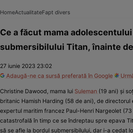
Home
Actualitate
Fapt divers
Ce a făcut mama adolescentului d
submersibilului Titan, înainte d
27 iunie 2023 23:02
Adaugă-ne ca sursă preferată în Google
Urmă
Christine Dawood, mama lui
Suleman
(19 ani) și s
britanic Hamish Harding (58 de ani), de directorul
expertul maritim francez Paul-Henri Nargeolet (73 
catastrofală în timp ce se îndreptau spre epava Tita
să se afle la bordul submersibilului, dar i-a cedat loc