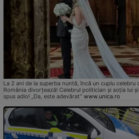
La 2 ani de la superba nuntă, încă un cuplu celebru 
România divorțează! Celebrul politician și soția lui ș
spus adio! „Da, este adevărat”
www.unica.ro