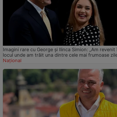
Imagini rare cu George și Ilinca Simion: „Am revenit 
locul unde am trăit una dintre cele mai frumoase zil
Național