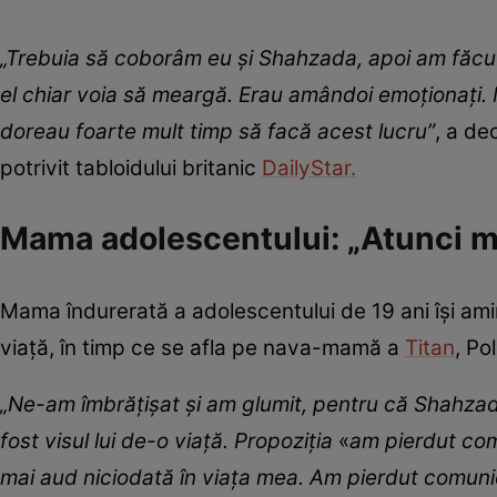
„Trebuia să coborâm eu și Shahzada, apoi am făcut
el chiar voia să meargă. Erau amândoi emoționați.
doreau foarte mult timp să facă acest lucru”
, a de
potrivit tabloidului britanic
DailyStar.
Mama adolescentului: „Atunci m
Mama îndurerată a adolescentului de 19 ani își ami
viață, în timp ce se afla pe nava-mamă a
Titan
, Po
„Ne-am îmbrățișat și am glumit, pentru că Shahzad
fost visul lui de-o viață. Propoziția
«
am pierdut co
mai aud niciodată în viața mea. Am pierdut comunic