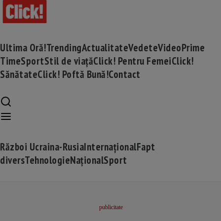
Ultima Oră!
Trending
Actualitate
Vedete
Video
Prime
Time
Sport
Stil de viață
Click! Pentru Femei
Click!
Sănătate
Click! Poftă Bună!
Contact
Război Ucraina-Rusia
Internațional
Fapt
divers
Tehnologie
Național
Sport