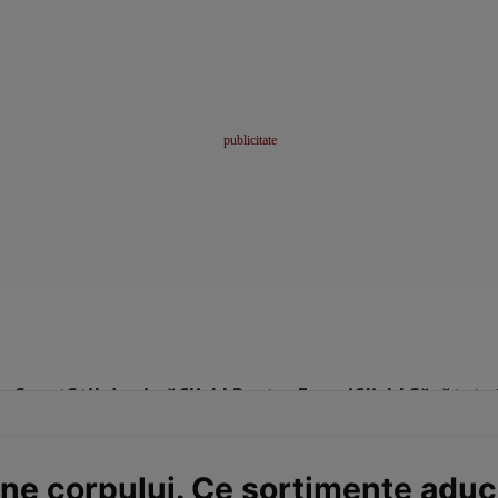
me
Sport
Stil de viață
Click! Pentru Femei
Click! Sănătate
ine corpului. Ce sortimente aduc