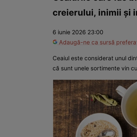
creierului, inimii și 
Război Ucraina-Rusia
Internațional
Fapt divers
Tehnolog
6 iunie 2026 23:00
Adaugă-ne ca sursă preferat
Ceaiul este considerat unul dint
că sunt unele sortimente vin cu 