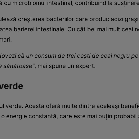
 cu microbiomul intestinal, contribuind la susținere
mulează creșterea bacteriilor care produc acizi grași 
atea barierei intestinale. Cu cât bei mai mult ceai n
mari.
dovezi că un consum de trei cești de ceai negru pe z
le sănătoase”
, mai spune un expert.
 verde
ul verde. Acesta oferă multe dintre aceleași benefic
u o energie constantă, care este mai puțin probabil