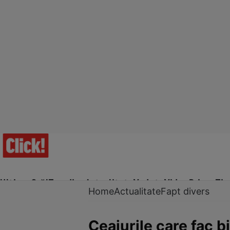
Ultima Oră!
Trending
Actualitate
Vedete
Video
Prime Ti
Home
Actualitate
Fapt divers
Ceaiurile care fac b