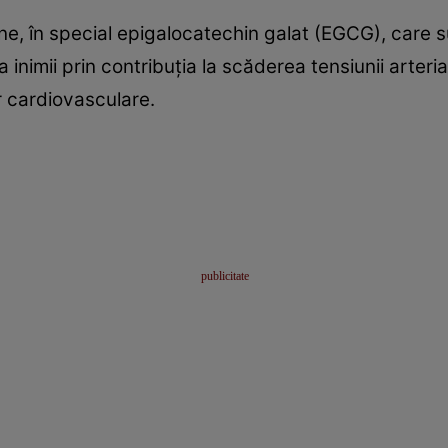
ine, în special epigalocatechin galat (EGCG), care 
nimii prin contribuția la scăderea tensiunii arteriale
r cardiovasculare.