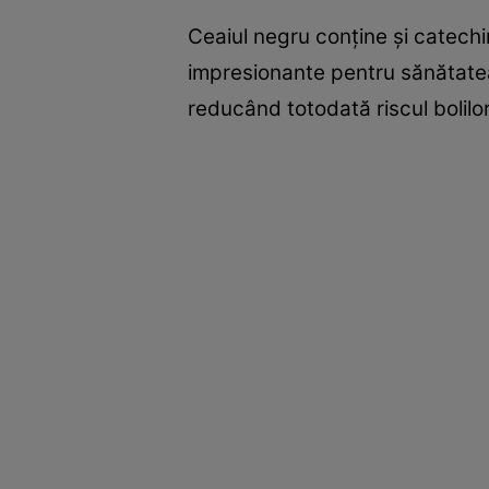
Ceaiul negru conține și catech
impresionante pentru sănătatea i
reducând totodată riscul bolilo