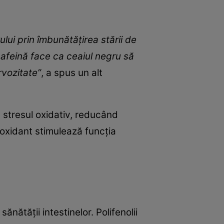
lui prin îmbunătățirea stării de
 cafeină face ca ceaiul negru să
rvozitate”
, a spus un alt
 stresul oxidativ, reducând
tioxidant stimulează funcția
ănătății intestinelor. Polifenolii