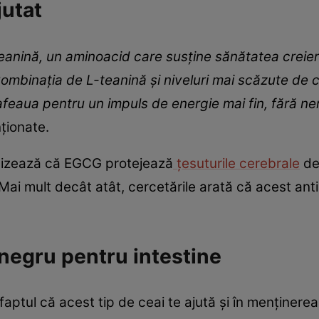
jutat
eanină, un aminoacid care susține sănătatea creieru
i. Combinația de L-teanină și niveluri mai scăzute de
feaua pentru un impuls de energie mai fin, fără ne
ționate.
cizează că EGCG protejează
țesuturile cerebrale
de
. Mai mult decât atât, cercetările arată că acest an
 negru pentru intestine
faptul că acest tip de ceai te ajută și în menținerea s