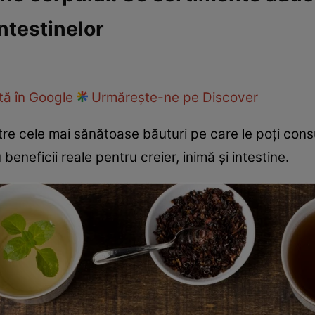
intestinelor
ie
Național
Sport
ă în Google
Urmărește-ne pe Discover
re cele mai sănătoase băuturi pe care le poți consu
beneficii reale pentru creier, inimă și intestine.