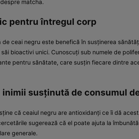
i despre matcha.
ic pentru întregul corp
 de ceai negru este benefică în susținerea sănătății i
 săi bioactivi unici. Cunoscuți sub numele de polife
nte pentru sănătate, care susțin fiecare dintre ace
inimii susținută de consumul de
sține că ceaiul negru are antioxidanți ce îi dă aces
rcetările sugerează că el poate ajuta la îmbunătăț
ulare generale.