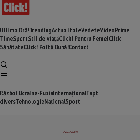
Ultima Oră!
Trending
Actualitate
Vedete
Video
Prime
Time
Sport
Stil de viață
Click! Pentru Femei
Click!
Sănătate
Click! Poftă Bună!
Contact
Război Ucraina-Rusia
Internațional
Fapt
divers
Tehnologie
Național
Sport