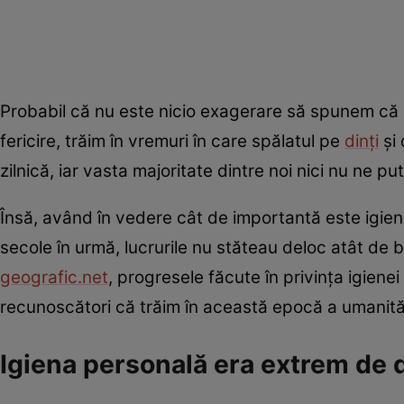
Probabil că nu este nicio exagerare să spunem că ig
fericire, trăim în vremuri în care spălatul pe
dinți
și 
zilnică, iar vasta majoritate dintre noi nici nu ne
Însă, având în vedere cât de importantă este igie
secole în urmă, lucrurile nu stăteau deloc atât de bi
geografic.net
, progresele făcute în privința igiene
recunoscători că trăim în această epocă a umanităț
Igiena personală era extrem de d