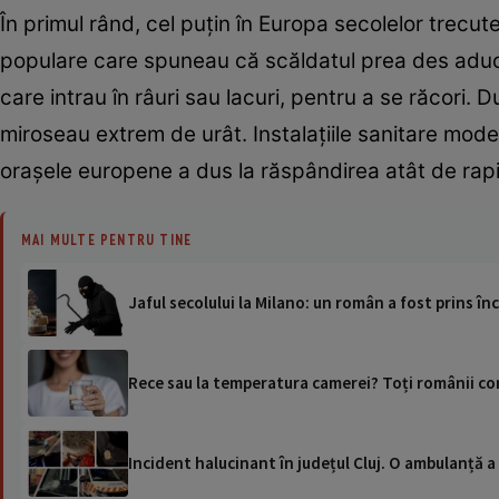
În primul rând, cel puțin în Europa secolelor trecut
populare care spuneau că scăldatul prea des aduce 
care intrau în râuri sau lacuri, pentru a se răcori
miroseau extrem de urât. Instalațiile sanitare moder
orașele europene a dus la răspândirea atât de rap
MAI MULTE PENTRU TINE
Jaful secolului la Milano: un român a fost prins î
Rece sau la temperatura camerei? Toți românii con
Incident halucinant în județul Cluj. O ambulanță 