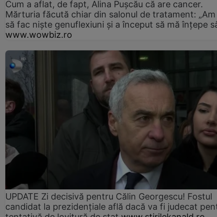
Cum a aflat, de fapt, Alina Pușcău că are cancer.
Mărturia făcută chiar din salonul de tratament: „Am
să fac niște genuflexiuni și a început să mă înțepe s
www.wowbiz.ro
UPDATE Zi decisivă pentru Călin Georgescu! Fostul
candidat la prezidențiale află dacă va fi judecat pen
tentativă de lovitură de stat
www.stirilekanald.ro