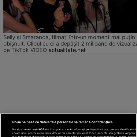
Selly și Smaranda, filmați într-un moment mai puțin
obișnuit. Clipul cu ei a depășit 2 milioane de vizualiz
pe TikTok VIDEO
actualitate.net
Nouă ne pasă ca datele tale personale să rămână confidențiale
Noi și partenerii noștri
606
stocăm și/sau accesăm informații pe dispozitivul dvs., precum identificatorii
cookie unici pentru prelucrarea datelor cu caracter personal. Puteți accepta sau gestiona alegerile
dvs. făcând clic mai jos sau în orice moment, pe pagina cu politica de confidențialitate. Aceste alegeri