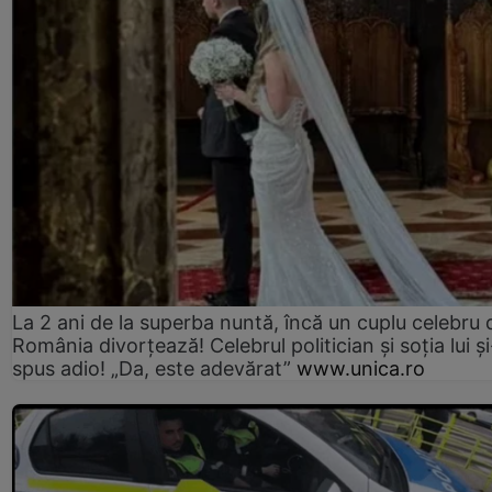
La 2 ani de la superba nuntă, încă un cuplu celebru 
România divorțează! Celebrul politician și soția lui ș
spus adio! „Da, este adevărat”
www.unica.ro