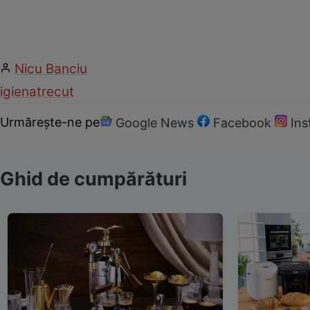
Nicu Banciu
igiena
trecut
Urmărește-ne pe
Google News
Facebook
In
Ghid de cumpărături