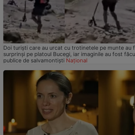
Doi turiști care au urcat cu trotinetele pe munte au 
surprinși pe platoul Bucegi, iar imaginile au fost făc
publice de salvamontiști
Național