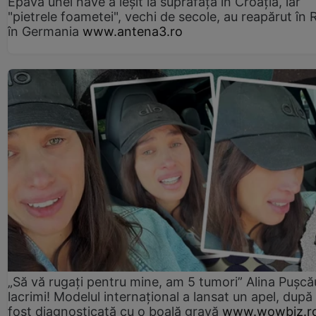
Epava unei nave a ieșit la suprafață în Croația, iar
"pietrele foametei", vechi de secole, au reapărut în R
în Germania
www.antena3.ro
„Să vă rugați pentru mine, am 5 tumori” Alina Pușcău
lacrimi! Modelul internațional a lansat un apel, după
fost diagnosticată cu o boală gravă
www.wowbiz.r