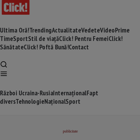
Ultima Oră!
Trending
Actualitate
Vedete
Video
Prime
Time
Sport
Stil de viață
Click! Pentru Femei
Click!
Sănătate
Click! Poftă Bună!
Contact
Război Ucraina-Rusia
Internațional
Fapt
divers
Tehnologie
Național
Sport