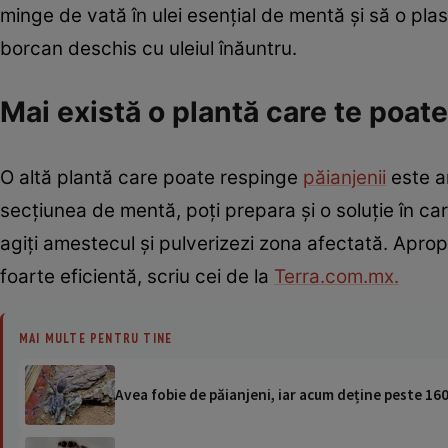
minge de vată în ulei esențial de mentă și să o pla
borcan deschis cu uleiul înăuntru.
Mai există o plantă care te poat
O altă plantă care poate respinge
păianjenii
este ar
secțiunea de mentă, poți prepara și o soluție în ca
agiți amestecul și pulverizezi zona afectată. Apropo
foarte eficientă, scriu cei de la
Terra.com.mx.
MAI MULTE PENTRU TINE
Avea fobie de păianjeni, iar acum deține peste 16