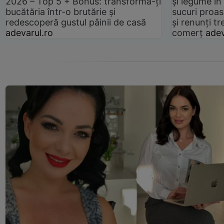
2026 – Top 5 + Bonus: transformă-ți
și legume în
bucătăria într-o brutărie și
sucuri proas
redescoperă gustul pâinii de casă
și renunți tr
adevarul.ro
comerț
adev