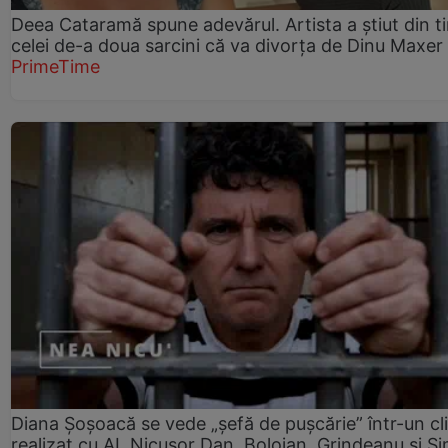
Deea Cataramă spune adevărul. Artista a știut din t
celei de-a doua sarcini că va divorța de Dinu Maxer
PrimeTime
Diana Șoșoacă se vede „șefă de pușcărie” într-un cl
realizat cu AI. Nicușor Dan, Bolojan, Grindeanu și Si