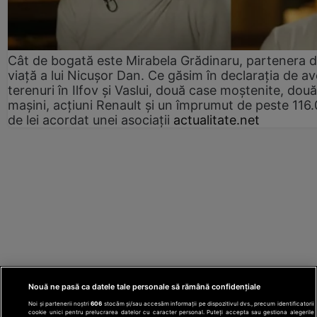
Cât de bogată este Mirabela Grădinaru, partenera 
viață a lui Nicușor Dan. Ce găsim în declarația de av
terenuri în Ilfov și Vaslui, două case moștenite, două
mașini, acțiuni Renault și un împrumut de peste 116
de lei acordat unei asociații
actualitate.net
Nouă ne pasă ca datele tale personale să rămână confidențiale
Noi și partenerii noștri
606
stocăm și/sau accesăm informații pe dispozitivul dvs., precum identificatorii
cookie unici pentru prelucrarea datelor cu caracter personal. Puteți accepta sau gestiona alegerile