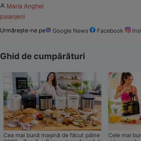
Maria Anghel
paianjeni
Urmărește-ne pe
Google News
Facebook
In
Ghid de cumpărături
Cea mai bună mașină de făcut pâine
Cele mai bu