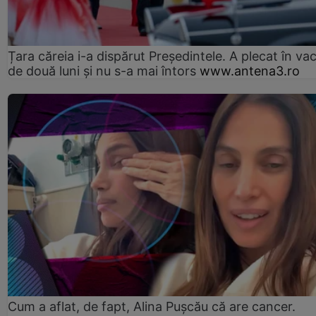
Țara căreia i-a dispărut Președintele. A plecat în va
de două luni și nu s-a mai întors
www.antena3.ro
Cum a aflat, de fapt, Alina Pușcău că are cancer.