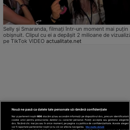
Selly și Smaranda, filmați într-un moment mai puțin
obișnuit. Clipul cu ei a depășit 2 milioane de vizualiz
pe TikTok VIDEO
actualitate.net
Nouă ne pasă ca datele tale personale să rămână confidențiale
Noi și partenerii noștri
606
stocăm și/sau accesăm informații pe dispozitivul dvs., precum identificatorii
cookie unici pentru prelucrarea datelor cu caracter personal. Puteți accepta sau gestiona alegerile
dvs. făcând clic mai jos sau în orice moment, pe pagina cu politica de confidențialitate. Aceste alegeri
vor fi raportate partenerilor noștri și nu vă vor afecta navigarea.
Mai multe detalii