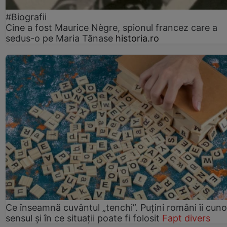
#Biografii
Cine a fost Maurice Nègre, spionul francez care a
sedus-o pe Maria Tănase
historia.ro
Ce înseamnă cuvântul „tenchi”. Puțini români îi cun
sensul și în ce situații poate fi folosit
Fapt divers