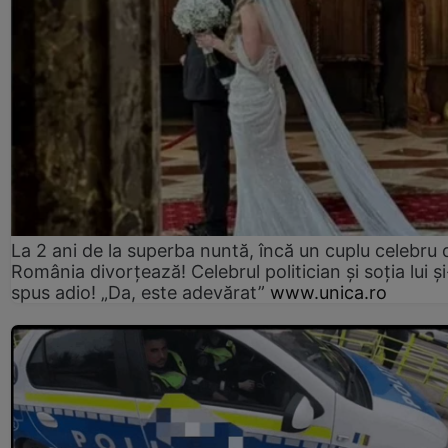
La 2 ani de la superba nuntă, încă un cuplu celebru 
România divorțează! Celebrul politician și soția lui ș
spus adio! „Da, este adevărat”
www.unica.ro