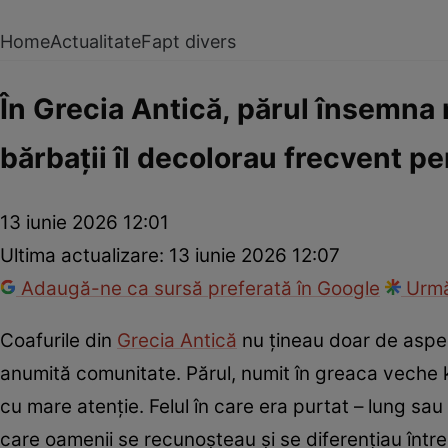
Home
Actualitate
Fapt divers
În Grecia Antică, părul însemna 
bărbații îl decolorau frecvent pe
13 iunie 2026 12:01
Ultima actualizare:
13 iunie 2026 12:07
Adaugă-ne ca sursă preferată în Google
Urmă
Coafurile din
Grecia Antică
nu țineau doar de aspect
anumită comunitate. Părul, numit în greaca veche kόm
cu mare atenție. Felul în care era purtat – lung sa
care oamenii se recunoșteau și se diferențiau între 