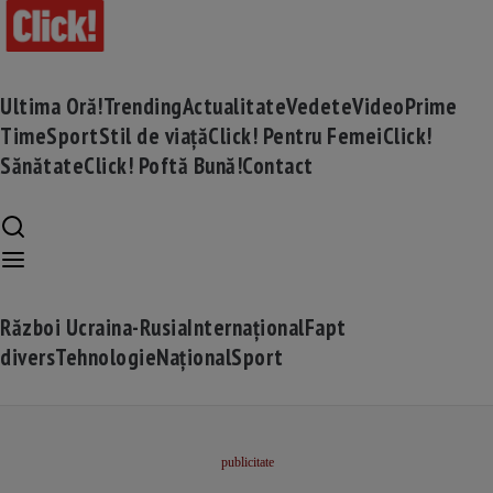
Ultima Oră!
Trending
Actualitate
Vedete
Video
Prime
Time
Sport
Stil de viață
Click! Pentru Femei
Click!
Sănătate
Click! Poftă Bună!
Contact
Război Ucraina-Rusia
Internațional
Fapt
divers
Tehnologie
Național
Sport