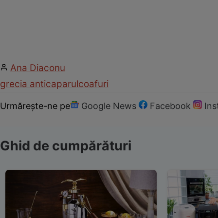
Ana Diaconu
grecia antica
parul
coafuri
Urmărește-ne pe
Google News
Facebook
In
Ghid de cumpărături