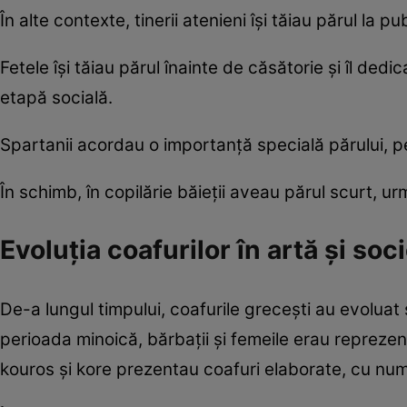
În alte contexte, tinerii atenieni își tăiau părul la 
Fetele își tăiau părul înainte de căsătorie și îl de
etapă socială.
Spartanii acordau o importanță specială părului, pe c
În schimb, în copilărie băieții aveau părul scurt, u
Evoluția coafurilor în artă și soc
De-a lungul timpului, coafurile grecești au evoluat s
perioada minoică, bărbații și femeile erau reprezent
kouros și kore prezentau coafuri elaborate, cu nume