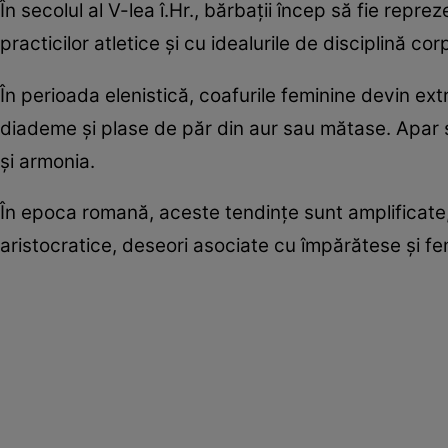
În secolul al V-lea î.Hr., bărbații încep să fie rep
practicilor atletice și cu idealurile de disciplină 
În perioada elenistică, coafurile feminine devin ex
diademe și plase de păr din aur sau mătase. Apar st
și armonia.
În epoca romană, aceste tendințe sunt amplificate, 
aristocratice, deseori asociate cu împărătese și fem