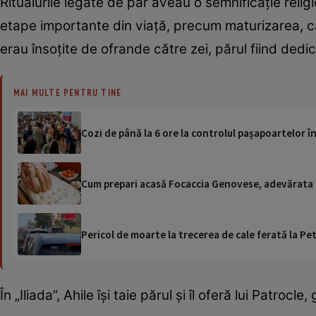
Ritualurile legate de păr aveau o semnificație reli
etape importante din viață, precum maturizarea, că
erau însoțite de ofrande către zei, părul fiind dedica
MAI MULTE PENTRU TINE
Cozi de până la 6 ore la controlul pașapoartelor î
Cum prepari acasă Focaccia Genovese, adevărata reț
Pericol de moarte la trecerea de cale ferată la Pet
În „Iliada”, Ahile își taie părul și îl oferă lui Patrocle