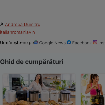
Andreea Dumitru
italian
romania
vin
Urmărește-ne pe
Google News
Facebook
In
Ghid de cumpărături