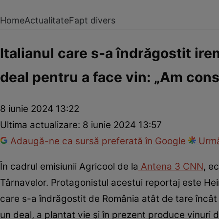
Home
Actualitate
Fapt divers
Italianul care s-a îndrăgostit i
deal pentru a face vin: „Am const
8 iunie 2024 13:22
Ultima actualizare:
8 iunie 2024 13:57
Adaugă-ne ca sursă preferată în Google
Urmă
În cadrul emisiunii Agricool de la
Antena 3 CNN
, e
Târnavelor. Protagonistul acestui reportaj este Hei
care s-a îndrăgostit de România atât de tare încât s
un deal, a plantat vie și în prezent produce vinuri d