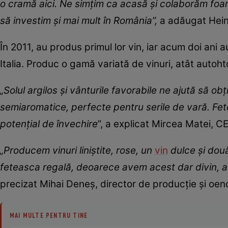
o cramă aici. Ne simțim ca acasă și colaborăm foarte
să investim și mai mult în România”,
a adăugat Hei
În 2011, au produs primul lor vin, iar acum doi ani
Italia. Produc o gamă variată de vinuri, atât autohto
„Solul argilos și vânturile favorabile ne ajută să ob
semiaromatice, perfecte pentru serile de vară. Fe
potențial de învechire
”, a explicat Mircea Matei, C
„Producem vinuri liniștite, rose, un
vin
dulce și două
feteasca regală, deoarece avem acest dar divin, 
precizat Mihai Deneș, director de producție și oen
MAI MULTE PENTRU TINE