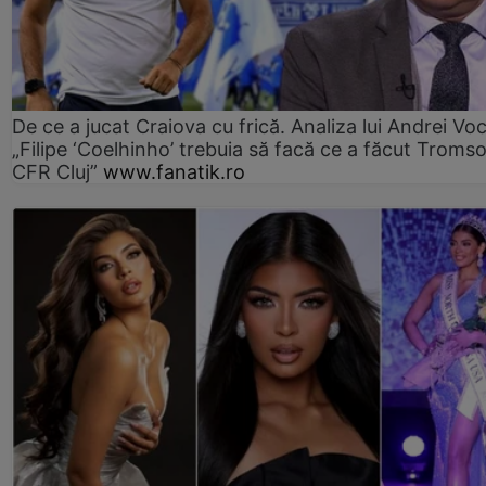
De ce a jucat Craiova cu frică. Analiza lui Andrei Voc
„Filipe ‘Coelhinho’ trebuia să facă ce a făcut Troms
CFR Cluj”
www.fanatik.ro