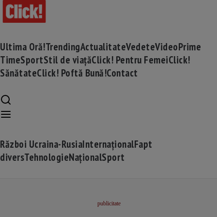
Ultima Oră!
Trending
Actualitate
Vedete
Video
Prime
Time
Sport
Stil de viață
Click! Pentru Femei
Click!
Sănătate
Click! Poftă Bună!
Contact
Război Ucraina-Rusia
Internațional
Fapt
divers
Tehnologie
Național
Sport