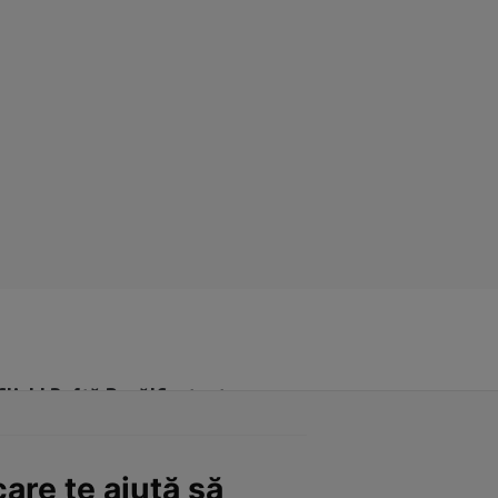
Click! Poftă Bună!
Contact
are te ajută să