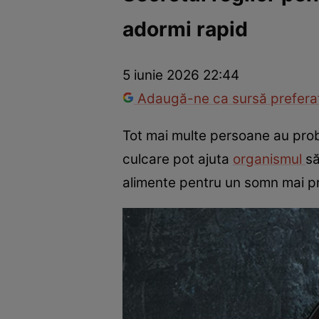
adormi rapid
Război Ucraina-Rusia
Internațional
Fapt divers
Tehnolog
5 iunie 2026 22:44
Adaugă-ne ca sursă preferat
Tot mai multe persoane au prob
culcare pot ajuta
organismul
să
alimente pentru un somn mai prof