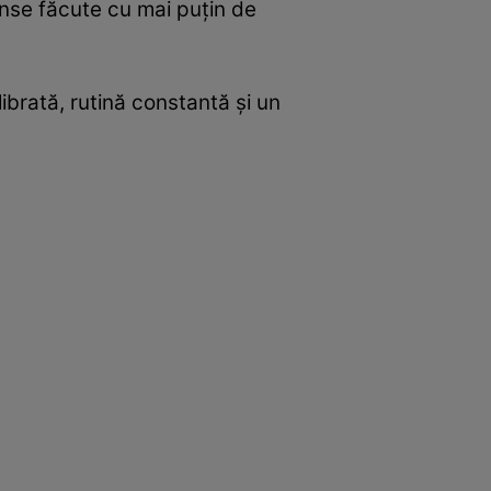
tense făcute cu mai puțin de
librată, rutină constantă și un