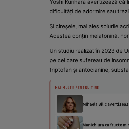
Yoshi Kurihara avertizează că l
dificultăți de adormire sau trezi
Și cireșele, mai ales soiurile
Acestea conțin melatonină, ho
Un studiu realizat în 2023 de Un
pe cei care sufereau de insomni
triptofan și antocianine, substa
MAI MULTE PENTRU TINE
Mihaela Bilic avertizeaz
Manichiura cu fructe min