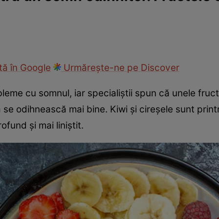
ie
Național
Sport
ă în Google
Urmărește-ne pe Discover
leme cu somnul, iar specialiștii spun că unele fru
 se odihnească mai bine. Kiwi și cireșele sunt pri
und și mai liniștit.