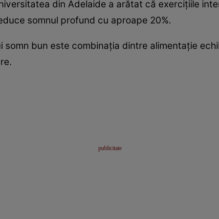
niversitatea din Adelaide a arătat că exercițiile in
reduce somnul profund cu aproape 20%.
nui somn bun este combinația dintre alimentație echi
re.