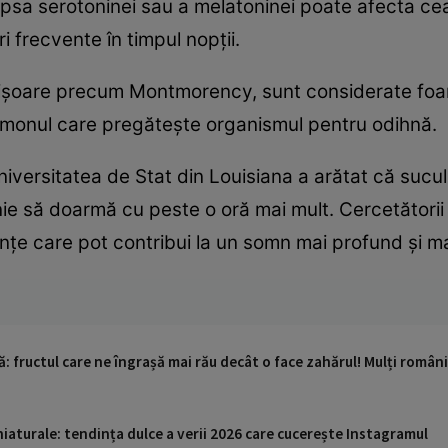
ipsa serotoninei sau a melatoninei poate afecta ce
ri frecvente în timpul nopții.
 acrișoare precum Montmorency, sunt considerate fo
rmonul care pregătește organismul pentru odihnă.
iversitatea de Stat din Louisiana a arătat că sucul
e să doarmă cu peste o oră mai mult. Cercetătorii 
nțe care pot contribui la un somn mai profund și mai 
ă: fructul care ne îngrașă mai rău decât o face zahărul! Mulți români
iaturale: tendința dulce a verii 2026 care cucerește Instagramul