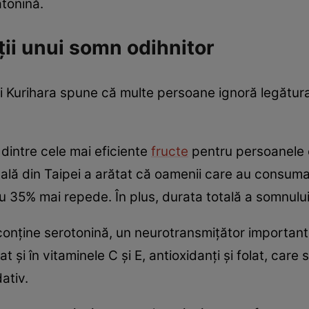
atonină.
ații unui somn odihnitor
i Kurihara spune că multe persoane ignoră legătura 
l dintre cele mai eficiente
fructe
pentru persoanele 
ală din Taipei a arătat că oamenii care au consuma
u 35% mai repede. În plus, durata totală a somnulu
 conține serotonină, un neurotransmițător important
gat și în vitaminele C și E, antioxidanți și folat, car
ativ.