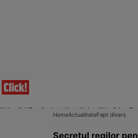
Ultima Oră!
Trending
Actualitate
Vedete
Video
Prime Ti
Home
Actualitate
Fapt divers
Secretul regilor pen