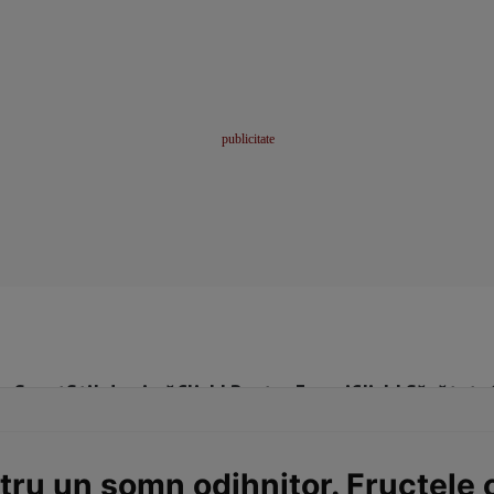
me
Sport
Stil de viață
Click! Pentru Femei
Click! Sănătate
tru un somn odihnitor. Fructele c