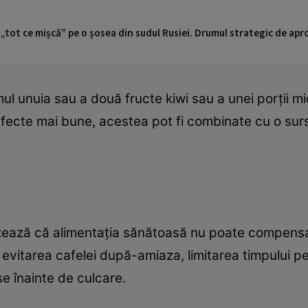
 „tot ce mișcă” pe o șosea din sudul Rusiei. Drumul strategic de ap
 unuia sau a două fructe kiwi sau a unei porții mi
efecte mai bune, acestea pot fi combinate cu o sur
tizează că alimentația sănătoasă nu poate compensa
evitarea cafelei după-amiaza, limitarea timpului pet
nse înainte de culcare.