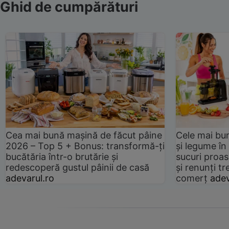
Ghid de cumpărături
Cea mai bună mașină de făcut pâine
Cele mai bu
2026 – Top 5 + Bonus: transformă-ți
și legume în
bucătăria într-o brutărie și
sucuri proas
redescoperă gustul pâinii de casă
și renunți tr
adevarul.ro
comerț
adev