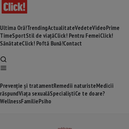
Ultima Oră!
Trending
Actualitate
Vedete
Video
Prime
Time
Sport
Stil de viață
Click! Pentru Femei
Click!
Sănătate
Click! Poftă Bună!
Contact
Prevenție și tratament
Remedii naturiste
Medicii
răspund
Viața sexuală
Specialiști
Ce te doare?
Wellness
Familie
Psiho