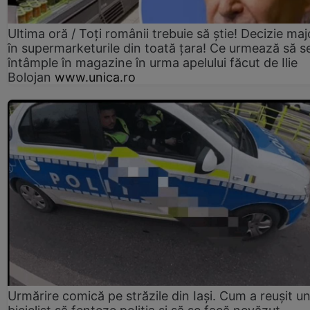
Ultima oră / Toți românii trebuie să știe! Decizie maj
în supermarketurile din toată țara! Ce urmează să s
întâmple în magazine în urma apelului făcut de Ilie
Bolojan
www.unica.ro
Urmărire comică pe străzile din Iași. Cum a reușit u