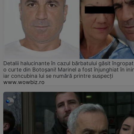
Detalii halucinante în cazul bărbatului găsit îngropat
o curte din Botoșani! Marinel a fost înjunghiat în ini
iar concubina lui se numără printre suspecți
www.wowbiz.ro