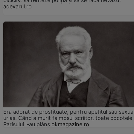
biciclist să fenteze poliția și să se facă nevăzut
adevarul.ro
Era adorat de prostituate, pentru apetitul său sexua
uriaș. Când a murit faimosul scriitor, toate cocotele
Parisului l-au plâns
okmagazine.ro