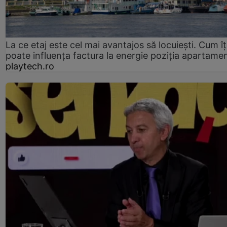
La ce etaj este cel mai avantajos să locuiești. Cum îț
poate influența factura la energie poziția apartamen
playtech.ro