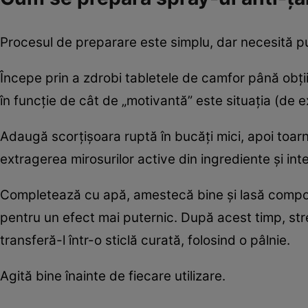
Procesul de preparare este simplu, dar necesită puți
Începe prin a zdrobi tabletele de camfor până obții 
în funcție de cât de „motivantă” este situația (de e
Adaugă scorțișoara ruptă în bucăți mici, apoi toarn
extragerea mirosurilor active din ingrediente și inten
Completează cu apă, amestecă bine și lasă compoziț
pentru un efect mai puternic. După acest timp, stre
transferă-l într-o sticlă curată, folosind o pâlnie.
Agită bine înainte de fiecare utilizare.