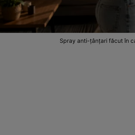
Spray anti-țânțari făcut în c