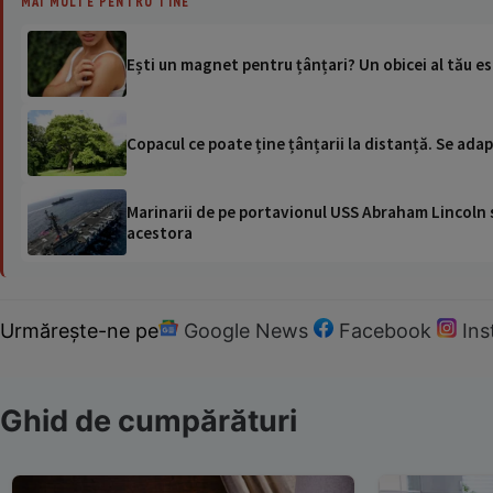
MAI MULTE PENTRU TINE
Ești un magnet pentru țânțari? Un obicei al tău es
Copacul ce poate ține țânțarii la distanță. Se adap
Marinarii de pe portavionul USS Abraham Lincoln su
acestora
Urmărește-ne pe
Google News
Facebook
In
Ghid de cumpărături