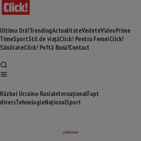
Ultima Oră!
Trending
Actualitate
Vedete
Video
Prime
Time
Sport
Stil de viață
Click! Pentru Femei
Click!
Sănătate
Click! Poftă Bună!
Contact
Război Ucraina-Rusia
Internațional
Fapt
divers
Tehnologie
Național
Sport