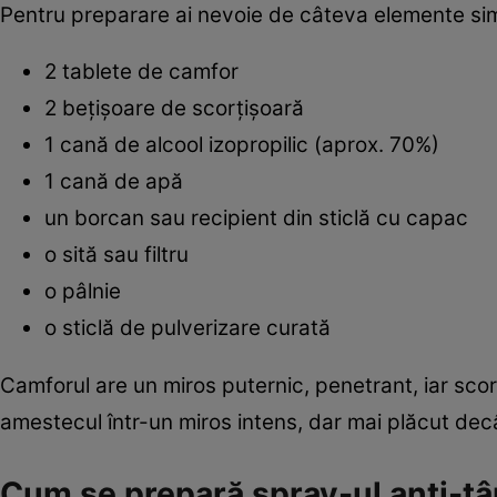
Pentru preparare ai nevoie de câteva elemente sim
2 tablete de camfor
2 bețișoare de scorțișoară
1 cană de alcool izopropilic (aprox. 70%)
1 cană de apă
un borcan sau recipient din sticlă cu capac
o sită sau filtru
o pâlnie
o sticlă de pulverizare curată
Camforul are un miros puternic, penetrant, iar sc
amestecul într-un miros intens, dar mai plăcut decâ
Cum se prepară spray-ul anti-țâ