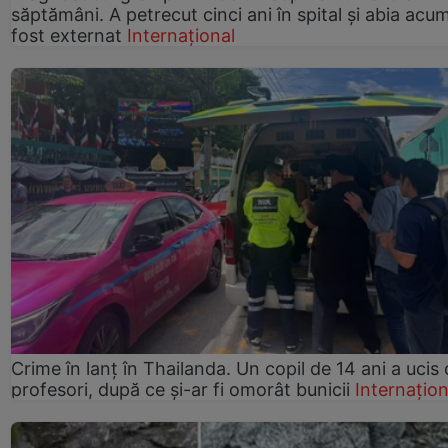
săptămâni. A petrecut cinci ani în spital și abia acu
fost externat
Internațional
Crime în lanț în Thailanda. Un copil de 14 ani a ucis 
profesori, după ce și-ar fi omorât bunicii
Internațion