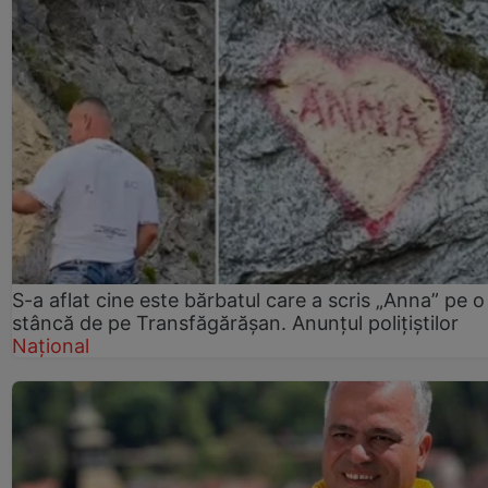
S-a aflat cine este bărbatul care a scris „Anna” pe o
stâncă de pe Transfăgărășan. Anunțul polițiștilor
Național