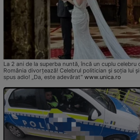
La 2 ani de la superba nuntă, încă un cuplu celebru 
România divorțează! Celebrul politician și soția lui ș
spus adio! „Da, este adevărat”
www.unica.ro