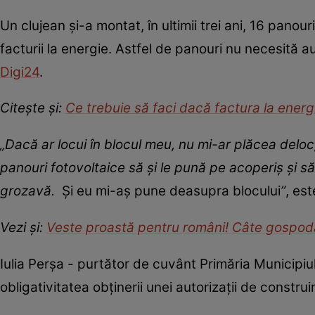
Un clujean și-a montat, în ultimii trei ani, 16 pano
facturii la energie. Astfel de panouri nu necesită 
Digi24
.
Citește și:
Ce trebuie să faci dacă factura la energi
„Dacă ar locui în blocul meu, nu mi-ar plăcea deloc
panouri fotovoltaice să și le pună pe acoperiș și s
grozavă.
Și eu mi-aș pune deasupra blocului
”
, es
Vezi și:
Veste proastă pentru români! Câte gospodări
Iulia Perșa - purtător de cuvânt Primăria Municipiu
obligativitatea obținerii unei autorizații de construi