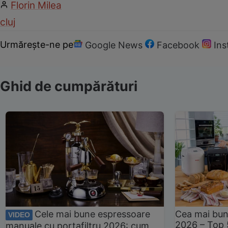
Florin Milea
cluj
Urmărește-ne pe
Google News
Facebook
In
Ghid de cumpărături
Cele mai bune espressoare
Cea mai bun
VIDEO
2026 – Top 
manuale cu portafiltru 2026: cum