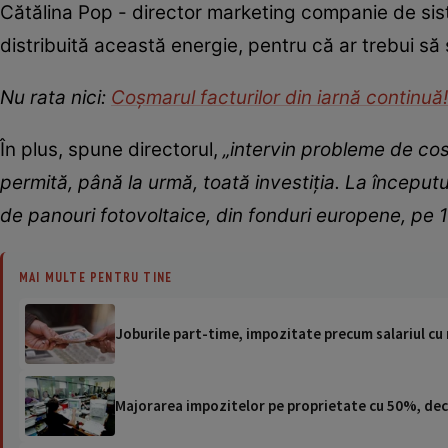
Cătălina Pop - director marketing companie de sis
distribuită această energie, pentru că ar trebui să
Nu rata nici:
Coșmarul facturilor din iarnă continuă
În plus, spune directorul,
„intervin probleme de cost
permită, până la urmă, toată investiția. La început
de panouri fotovoltaice, din fonduri europene, pe 1
MAI MULTE PENTRU TINE
Joburile part-time, impozitate precum salariul c
Majorarea impozitelor pe proprietate cu 50%, dec