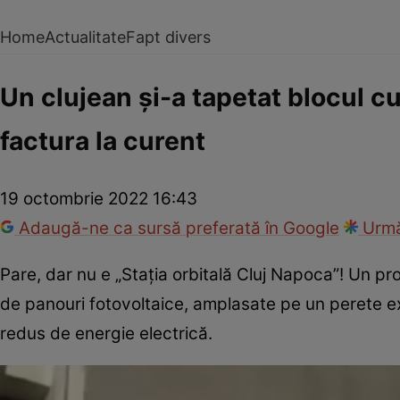
Home
Actualitate
Fapt divers
Un clujean și-a tapetat blocul cu
factura la curent
19 octombrie 2022 16:43
Adaugă-ne ca sursă preferată în Google
Urmă
Pare, dar nu e „Stația orbitală Cluj Napoca”! Un p
de panouri fotovoltaice, amplasate pe un perete ex
redus de energie electrică.