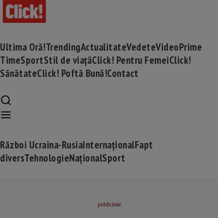
Ultima Oră!
Trending
Actualitate
Vedete
Video
Prime
Time
Sport
Stil de viață
Click! Pentru Femei
Click!
Sănătate
Click! Poftă Bună!
Contact
Război Ucraina-Rusia
Internațional
Fapt
divers
Tehnologie
Național
Sport