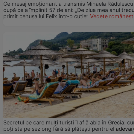
Ce mesaj emoționant a transmis Mihaela Rădulescu
după ce a împlinit 57 de ani: „De ziua mea anul trec
primit cenușa lui Felix într-o cutie”
Vedete româneșt
Secretul pe care mulți turiști îl află abia în Grecia: c
poți sta pe șezlong fără să plătești pentru el
adevaru