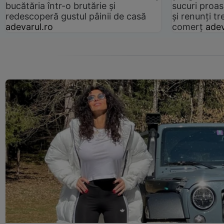
bucătăria într-o brutărie și
sucuri proas
redescoperă gustul pâinii de casă
și renunți tr
adevarul.ro
comerț
adev