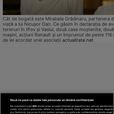
Cât de bogată este Mirabela Grădinaru, partenera 
viață a lui Nicușor Dan. Ce găsim în declarația de av
terenuri în Ilfov și Vaslui, două case moștenite, două
mașini, acțiuni Renault și un împrumut de peste 116
de lei acordat unei asociații
actualitate.net
Nouă ne pasă ca datele tale personale să rămână confidențiale
Noi și partenerii noștri
606
stocăm și/sau accesăm informații pe dispozitivul dvs., precum identificatorii
cookie unici pentru prelucrarea datelor cu caracter personal. Puteți accepta sau gestiona alegerile
dvs. făcând clic mai jos sau în orice moment, pe pagina cu politica de confidențialitate. Aceste alegeri