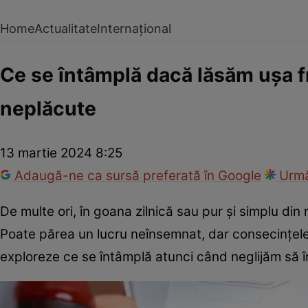
Home
Actualitate
Internațional
Ce se întâmplă dacă lăsăm ușa fr
neplăcute
13 martie 2024 8:25
Adaugă-ne ca sursă preferată în Google
Urmă
De multe ori, în goana zilnică sau pur și simplu di
Poate părea un lucru neînsemnat, dar consecințele p
exploreze ce se întâmplă atunci când neglijăm să 