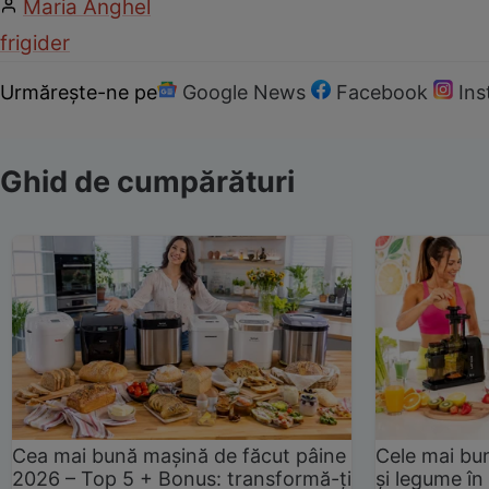
Maria Anghel
frigider
Urmărește-ne pe
Google News
Facebook
In
Ghid de cumpărături
Cea mai bună mașină de făcut pâine
Cele mai bu
2026 – Top 5 + Bonus: transformă-ți
și legume în