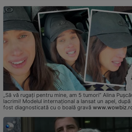
„Să vă rugați pentru mine, am 5 tumori” Alina Pușcău
lacrimi! Modelul internațional a lansat un apel, după
fost diagnosticată cu o boală gravă
www.wowbiz.r