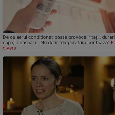
De ce aerul condiționat poate provoca iritații, durer
cap și oboseală. „Nu doar temperatura contează”
F
divers