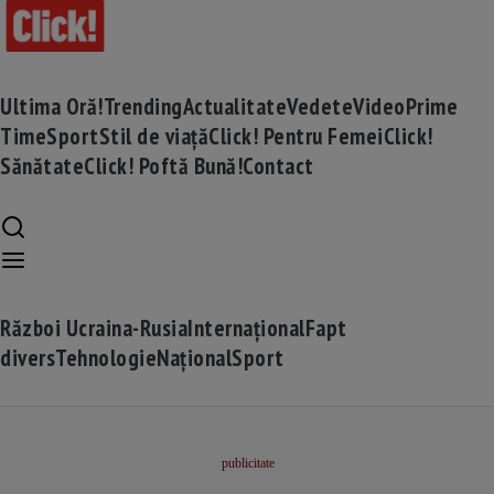
Ultima Oră!
Trending
Actualitate
Vedete
Video
Prime
Time
Sport
Stil de viață
Click! Pentru Femei
Click!
Sănătate
Click! Poftă Bună!
Contact
Război Ucraina-Rusia
Internațional
Fapt
divers
Tehnologie
Național
Sport