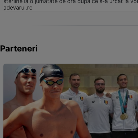
sterline la o jumătate de oră după ce s-a urcat la vo
adevarul.ro
Parteneri