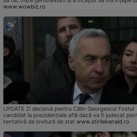
să fac niște genuflexiuni și a început să mă înțepe s
www.wowbiz.ro
UPDATE Zi decisivă pentru Călin Georgescu! Fostul
candidat la prezidențiale află dacă va fi judecat pen
tentativă de lovitură de stat
www.stirilekanald.ro