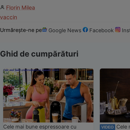
Florin Milea
vaccin
Urmărește-ne pe
Google News
Facebook
In
Ghid de cumpărături
Cele mai bune espressoare cu
Cele 
VIDEO