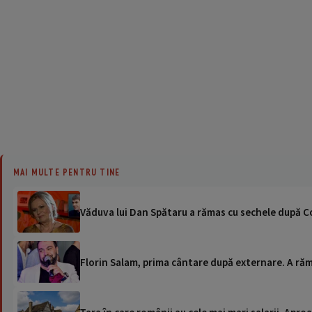
MAI MULTE PENTRU TINE
Văduva lui Dan Spătaru a rămas cu sechele după C
Florin Salam, prima cântare după externare. A ră