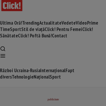
Ultima Oră!
Trending
Actualitate
Vedete
Video
Prime
Time
Sport
Stil de viață
Click! Pentru Femei
Click!
Sănătate
Click! Poftă Bună!
Contact
Război Ucraina-Rusia
Internațional
Fapt
divers
Tehnologie
Național
Sport