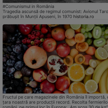
#Comunismul in România
Tragedia ascunsă de regimul comunist: Avionul Ta
prăbușit în Munții Apuseni, în 1970
historia.ro
Fructul pe care magazinele din România îl importă, 
țara noastră are producții record. Recolta fermierilo
români, pe primul loc în Europa: „Am scos 30 de kg”