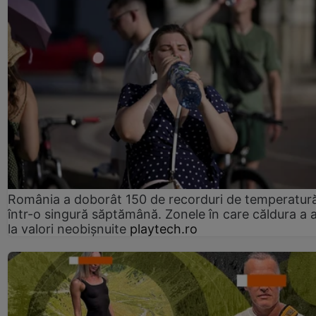
România a doborât 150 de recorduri de temperatur
într-o singură săptămână. Zonele în care căldura a 
la valori neobișnuite
playtech.ro