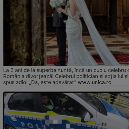
La 2 ani de la superba nuntă, încă un cuplu celebru 
România divorțează! Celebrul politician și soția lui ș
spus adio! „Da, este adevărat”
www.unica.ro