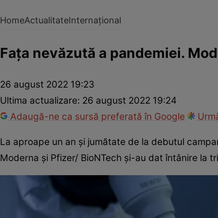
Home
Actualitate
Internațional
Fața nevăzută a pandemiei. Mode
26 august 2022 19:23
Ultima actualizare:
26 august 2022 19:24
Adaugă-ne ca sursă preferată în Google
Urmă
La aproape un an și jumătate de la debutul campanii
Moderna și Pfizer/ BioNTech și-au dat întânire la tr