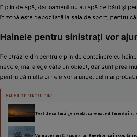
E plin de apă, dar oamenii nu au apă de băut și pent
în zonă este depozitată la sala de sport, pentru c
Hainele pentru sinistrați vor aj
Pe străzile din centru e plin de containere cu haine 
nevoie, mai alege câte un obiect, dar sunt prea mult
pentru că multe din ele vor ajunge, cel mai probabi
MAI MULTE PENTRU TINE
Test de cultură generală: care este diferența într
Vom avea un Crăciun și un Revelion ca în copilări