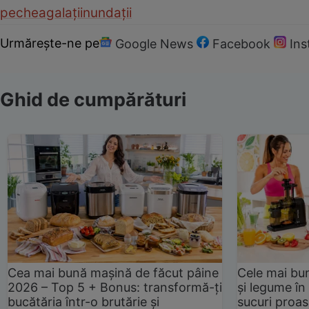
pechea
galați
inundații
Urmărește-ne pe
Google News
Facebook
In
Ghid de cumpărături
Cea mai bună mașină de făcut pâine
Cele mai bu
2026 – Top 5 + Bonus: transformă-ți
și legume în
bucătăria într-o brutărie și
sucuri proas