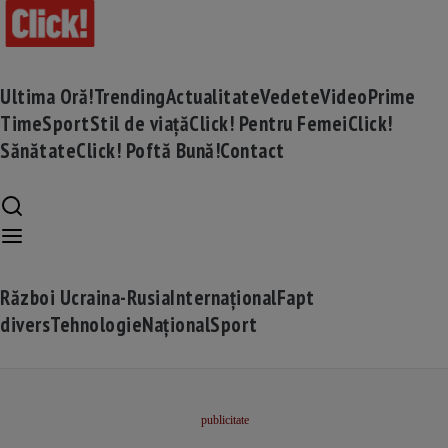
Ultima Oră!
Trending
Actualitate
Vedete
Video
Prime
Time
Sport
Stil de viață
Click! Pentru Femei
Click!
Sănătate
Click! Poftă Bună!
Contact
Război Ucraina-Rusia
Internațional
Fapt
divers
Tehnologie
Național
Sport