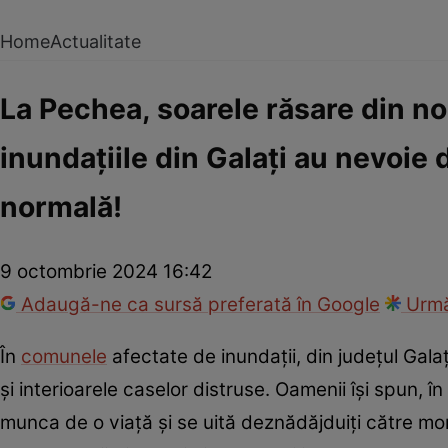
Home
Actualitate
La Pechea, soarele răsare din n
inundațiile din Galați au nevoie d
normală!
9 octombrie 2024 16:42
Adaugă-ne ca sursă preferată în Google
Urmă
În
comunele
afectate de inundații, din județul Galaț
și interioarele caselor distruse. Oamenii își spun, î
munca de o viață și se uită deznădăjduiți către mor