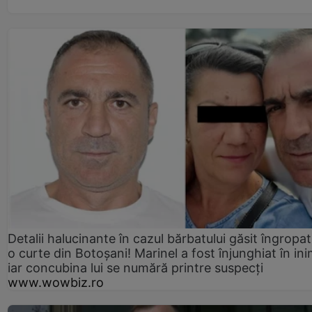
Detalii halucinante în cazul bărbatului găsit îngropat
o curte din Botoșani! Marinel a fost înjunghiat în ini
iar concubina lui se numără printre suspecți
www.wowbiz.ro