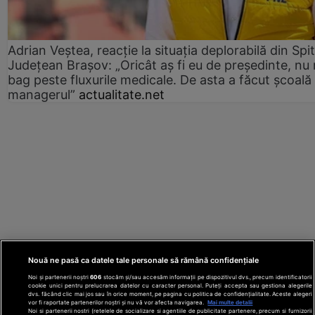
Adrian Veștea, reacție la situația deplorabilă din Spit
Județean Brașov: „Oricât aș fi eu de președinte, nu
bag peste fluxurile medicale. De asta a făcut școală
managerul”
actualitate.net
Nouă ne pasă ca datele tale personale să rămână confidențiale
Noi și partenerii noștri
606
stocăm și/sau accesăm informații pe dispozitivul dvs., precum identificatorii
cookie unici pentru prelucrarea datelor cu caracter personal. Puteți accepta sau gestiona alegerile
dvs. făcând clic mai jos sau în orice moment, pe pagina cu politica de confidențialitate. Aceste alegeri
vor fi raportate partenerilor noștri și nu vă vor afecta navigarea.
Mai multe detalii
Noi si partenerii nostri (retelele de socializare si agentiile de publicitate partenere, precum si furnizorii