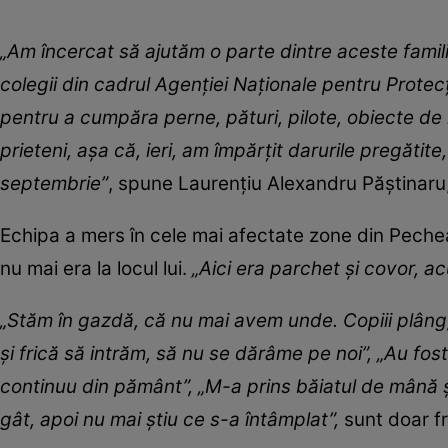
„Am încercat să ajutăm o parte dintre aceste familii
colegii din cadrul Agenției Naționale pentru Protec
pentru a cumpăra perne, pături, pilote, obiecte de i
prieteni, așa că, ieri, am împărțit darurile pregătite
septembrie”
, spune Laurențiu Alexandru Păștinaru
Echipa a mers în cele mai afectate zone din Pechea, 
nu mai era la locul lui.
„Aici era parchet și covor, a
„Stăm în gazdă, că nu mai avem unde. Copiii plâng,
și frică să intrăm, să nu se dărâme pe noi”, „Au fos
continuu din pământ”, „M-a prins băiatul de mână ș
gât, apoi nu mai știu ce s-a întâmplat”,
sunt doar fr