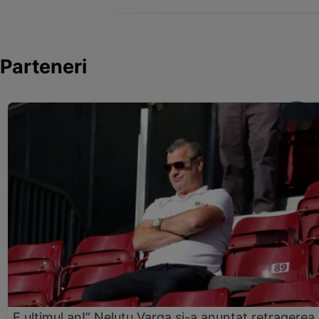
Parteneri
„E ultimul an!” Neluțu Varga și-a anunțat retragerea 