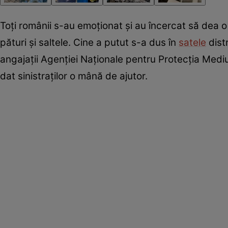
Toți românii s-au emoționat și au încercat să dea o
pături și saltele. Cine a putut s-a dus în
satele
distr
angajații Agenției Naționale pentru Protecția Mediu
dat sinistraților o mână de ajutor.