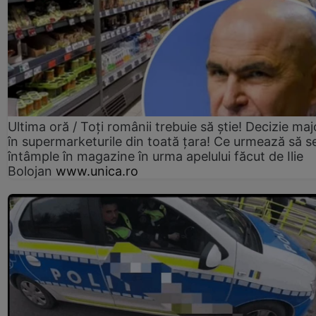
Ultima oră / Toți românii trebuie să știe! Decizie maj
în supermarketurile din toată țara! Ce urmează să s
întâmple în magazine în urma apelului făcut de Ilie
Bolojan
www.unica.ro