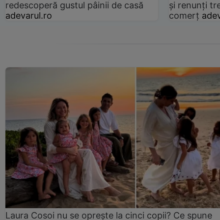
redescoperă gustul pâinii de casă
și renunți tr
adevarul.ro
comerț
adev
Laura Cosoi nu se oprește la cinci copii? Ce spune