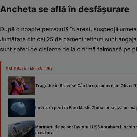
Ancheta se află în desfășurare
După o noapte petrecută în arest, suspecții urmea
Jumătate din cei 25 de oameni reținuți sunt angajați
sunt șoferi de cisterne de la o firmă faimoasă pe 
MAI MULTE PENTRU TINE
Tragedie în Brazilia! Cântărețul american Oliver Tr
Lovitură pentru Elon Musk! China lansează pe piaț
Marinarii de pe portavionul USS Abraham Lincoln su
acestora