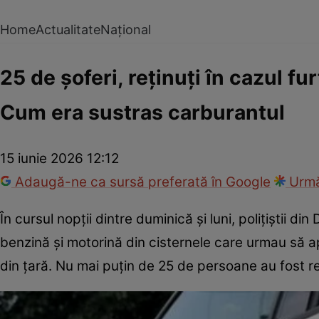
Home
Actualitate
Național
25 de șoferi, reținuți în cazul fu
Cum era sustras carburantul
15 iunie 2026 12:12
Adaugă-ne ca sursă preferată în Google
Urmă
În cursul nopții dintre duminică și luni, polițiștii d
benzină și motorină din cisternele care urmau să ap
din țară. Nu mai puțin de 25 de persoane au fost r