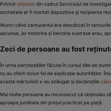
Potrivit
ofițerilor
din cadrul Serviciului de Investiga
anchetate ar fi montat dispozitive și recipiente re
Atunci când carburantul era descărcat în tancurile di
ascunse, iar motorina și benzina sustrase erau, ap
Zeci de persoane au fost reținut
În urma perchezițiilor făcute în cursul zilei de dumin
nu au oferit niciun fel de explicație autorităților. În
aceste mărturisiri s-au adăugat și declarațiile
clien
Mai multe persoane au recunoscut că obișnuiau să 
aproape jumătate din prețul practicat pe piață.