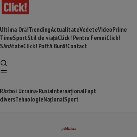
Ultima Oră!
Trending
Actualitate
Vedete
Video
Prime
Time
Sport
Stil de viață
Click! Pentru Femei
Click!
Sănătate
Click! Poftă Bună!
Contact
Război Ucraina-Rusia
Internațional
Fapt
divers
Tehnologie
Național
Sport