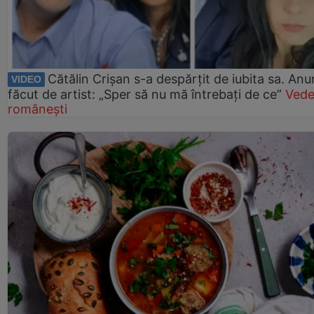
Cătălin Crișan s-a despărțit de iubita sa. Anu
VIDEO
făcut de artist: „Sper să nu mă întrebați de ce”
Vede
românești