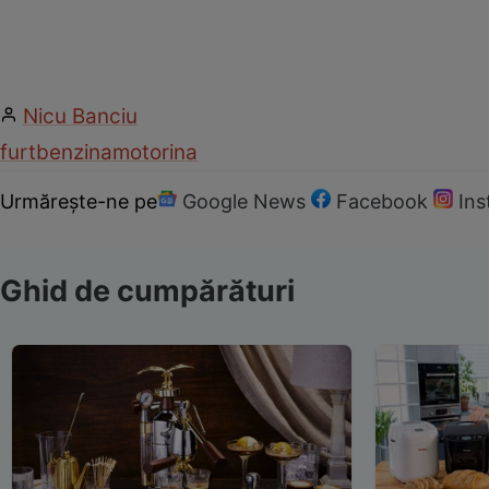
Nicu Banciu
furt
benzina
motorina
Urmărește-ne pe
Google News
Facebook
In
Ghid de cumpărături