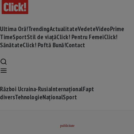
Ultima Oră!
Trending
Actualitate
Vedete
Video
Prime
Time
Sport
Stil de viață
Click! Pentru Femei
Click!
Sănătate
Click! Poftă Bună!
Contact
Război Ucraina-Rusia
Internațional
Fapt
divers
Tehnologie
Național
Sport