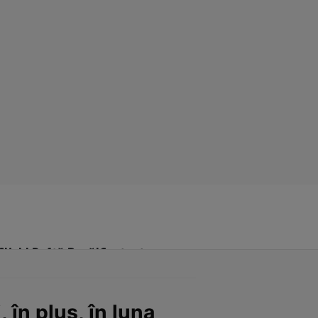
Click! Poftă Bună!
Contact
 în plus, în luna