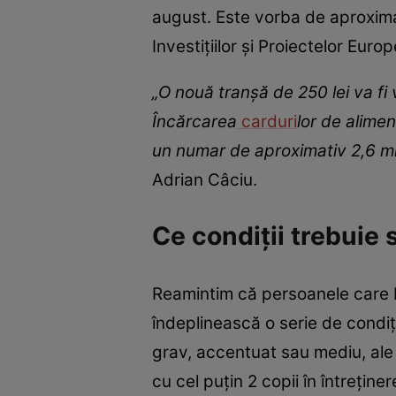
august. Este vorba de aproximat
Investițiilor și Proiectelor Eur
„O nouă tranşă de 250 lei va fi
Încărcarea
carduri
lor de alime
un numar de aproximativ 2,6 mili
Adrian Câciu.
Ce condiții trebuie 
Reamintim că persoanele care b
îndeplinească o serie de condiț
grav, accentuat sau mediu, ale c
cu cel puţin 2 copii în întreţin