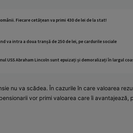
omânii. Fiecare cetățean va primi 430 de lei de la stat!
nd va intra a doua tranșă de 250 de lei, pe cardurile sociale
nul USS Abraham Lincoln sunt epuizați și demoralizați în largul coas
ensie nu va scădea. În cazurile în care valoarea rez
pensionarii vor primi valoarea care îi avantajează, 