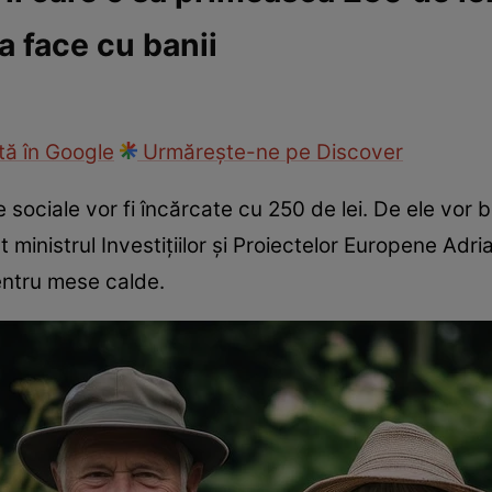
a face cu banii
ie
Național
Sport
ă în Google
Urmărește-ne pe Discover
 sociale vor fi încărcate cu 250 de lei. De ele vor 
ministrul Investițiilor și Proiectelor Europene Adria
entru mese calde.