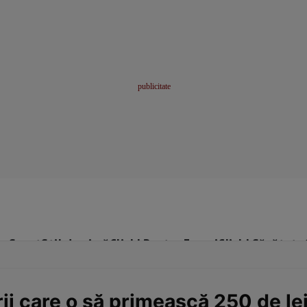
me
Sport
Stil de viață
Click! Pentru Femei
Click! Sănătate
i care o să primească 250 de lei,