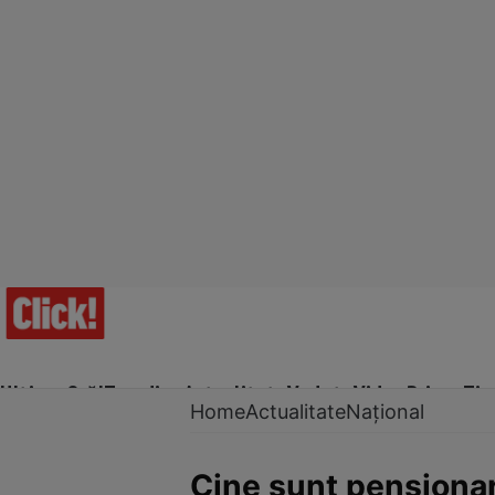
Ultima Oră!
Trending
Actualitate
Vedete
Video
Prime Ti
Home
Actualitate
Național
Cine sunt pensionari