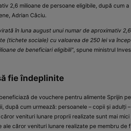
iv 2,6 milioane de persoane eligibile, după cum a 
opene, Adrian Câciu.
 virată în luna august unui numar de aproximativ 2,
nte (tichete sociale) cu valoarea de 250 lei va înc
oane de beneficiari eligibili”
, spune ministrul Inves
să fie îndeplinite
eneficiază de vouchere pentru alimente Sprijin p
ii, după cum urmează: persoanele – copii şi adulţi 
ăror venituri lunare proprii realizate sunt mai mici s
ere ale căror venituri lunare realizate pe membru de 