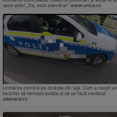
spus adio! „Da, este adevărat”
www.unica.ro
Urmărire comică pe străzile din Iași. Cum a reușit u
biciclist să fenteze poliția și să se facă nevăzut
adevarul.ro