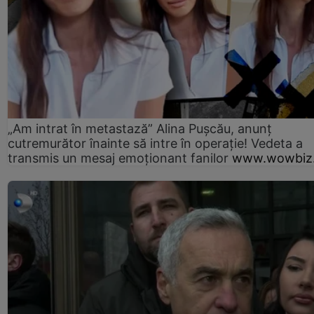
„Am intrat în metastază” Alina Pușcău, anunț
cutremurător înainte să intre în operație! Vedeta a
transmis un mesaj emoționant fanilor
www.wowbiz.