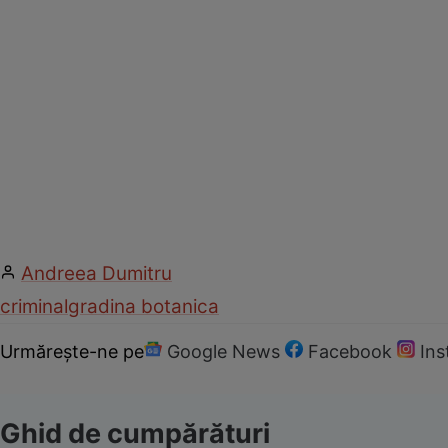
Andreea Dumitru
criminal
gradina botanica
Urmărește-ne pe
Google News
Facebook
In
Ghid de cumpărături