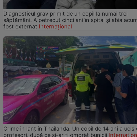
Diagnosticul grav primit de un copil la numai trei
săptămâni. A petrecut cinci ani în spital și abia acu
fost externat
Internațional
Crime în lanț în Thailanda. Un copil de 14 ani a ucis 
profesori, după ce și-ar fi omorât bunicii
Internațion