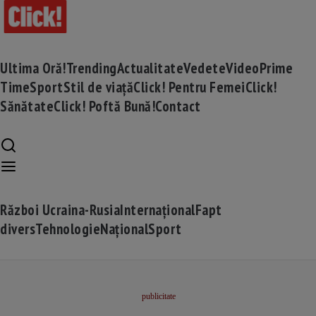
Ultima Oră!
Trending
Actualitate
Vedete
Video
Prime
Time
Sport
Stil de viață
Click! Pentru Femei
Click!
Sănătate
Click! Poftă Bună!
Contact
Război Ucraina-Rusia
Internațional
Fapt
divers
Tehnologie
Național
Sport