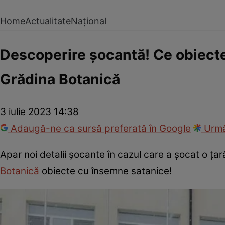
Home
Actualitate
Național
Descoperire șocantă! Ce obiecte 
Grădina Botanică
3 iulie 2023 14:38
Adaugă-ne ca sursă preferată în Google
Urmă
Apar noi detalii șocante în cazul care a șocat o țară
Botanică
obiecte cu însemne satanice!