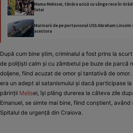
Mama Melissei, tânăra ucisă cu sânge rece în Grăd
fetei
Marinarii de pe portavionul USS Abraham Lincoln su
acestora
După cum bine știm, criminalul a fost prins la scur
de polițiști calm și cu zâmbetul pe buze de parcă nu
doljene, fiind acuzat de omor și tantativă de omor.
era un adept al satanismului și dacă participase la
părinții
Melis
ei, își plâng durerea la câteva zile dup
Emanuel, se simte mai bine, fiind conștient, având ș
Spitalul de urgență din Craiova.