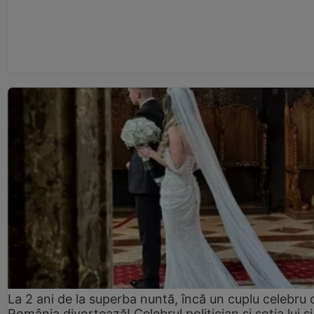
La 2 ani de la superba nuntă, încă un cuplu celebru 
România divorțează! Celebrul politician și soția lui ș